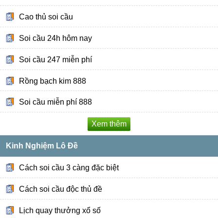
Cao thủ soi cầu
Soi cầu 24h hôm nay
Soi cầu 247 miễn phí
Rồng bạch kim 888
Soi cầu miễn phí 888
Xem thêm
Kinh Nghiệm Lô Đề
Cách soi cầu 3 càng đặc biệt
Cách soi cầu độc thủ đề
Lịch quay thưởng xổ số