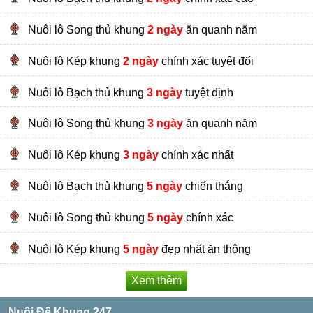
Nuôi lô Song thủ khung
2 ngày
ăn quanh năm
Nuôi lô Kép khung
2 ngày
chính xác tuyệt đối
Nuôi lô Bạch thủ khung
3 ngày
tuyệt định
Nuôi lô Song thủ khung
3 ngày
ăn quanh năm
Nuôi lô Kép khung
3 ngày
chính xác nhất
Nuôi lô Bạch thủ khung
5 ngày
chiến thắng
Nuôi lô Song thủ khung
5 ngày
chính xác
Nuôi lô Kép khung
5 ngày
đẹp nhất ăn thông
Xem thêm
Nuôi Đề Khung 247