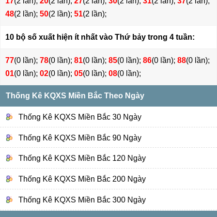
17
(2 lần);
20
(2 lần);
27
(2 lần);
30
(2 lần);
31
(2 lần);
37
(2 lần);
48
(2 lần);
50
(2 lần);
51
(2 lần);
10 bộ số xuất hiện ít nhất vào Thứ bảy trong 4 tuần:
77
(0 lần);
78
(0 lần);
81
(0 lần);
85
(0 lần);
86
(0 lần);
88
(0 lần);
01
(0 lần);
02
(0 lần);
05
(0 lần);
08
(0 lần);
Thống Kê KQXS Miền Bắc Theo Ngày
Thống Kê KQXS Miền Bắc 30 Ngày
Thống Kê KQXS Miền Bắc 90 Ngày
Thống Kê KQXS Miền Bắc 120 Ngày
Thống Kê KQXS Miền Bắc 200 Ngày
Thống Kê KQXS Miền Bắc 300 Ngày