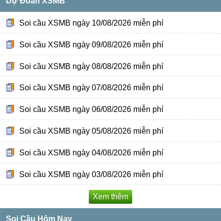
Dự Đoán XSMB
Soi cầu XSMB ngày 10/08/2026 miễn phí
Soi cầu XSMB ngày 09/08/2026 miễn phí
Soi cầu XSMB ngày 08/08/2026 miễn phí
Soi cầu XSMB ngày 07/08/2026 miễn phí
Soi cầu XSMB ngày 06/08/2026 miễn phí
Soi cầu XSMB ngày 05/08/2026 miễn phí
Soi cầu XSMB ngày 04/08/2026 miễn phí
Soi cầu XSMB ngày 03/08/2026 miễn phí
Xem thêm
Soi Cầu Hôm Nay