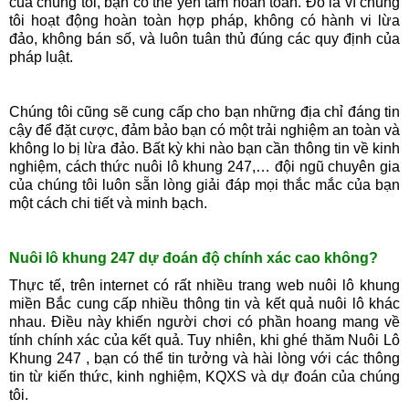
của chúng tôi, bạn có thể yên tâm hoàn toàn. Đó là vì chúng
tôi hoạt động hoàn toàn hợp pháp, không có hành vi lừa
đảo, không bán số, và luôn tuân thủ đúng các quy định của
pháp luật.
Chúng tôi cũng sẽ cung cấp cho bạn những địa chỉ đáng tin
cậy để đặt cược, đảm bảo bạn có một trải nghiệm an toàn và
không lo bị lừa đảo. Bất kỳ khi nào bạn cần thông tin về kinh
nghiệm, cách thức nuôi lô khung 247,… đội ngũ chuyên gia
của chúng tôi luôn sẵn lòng giải đáp mọi thắc mắc của bạn
một cách chi tiết và minh bạch.
Nuôi lô khung 247 dự đoán độ chính xác cao không?
Thực tế, trên internet có rất nhiều trang web nuôi lô khung
miền Bắc cung cấp nhiều thông tin và kết quả nuôi lô khác
nhau. Điều này khiến người chơi có phần hoang mang về
tính chính xác của kết quả. Tuy nhiên, khi ghé thăm
Nuôi Lô
Khung 247
, bạn có thể tin tưởng và hài lòng với các thông
tin từ kiến thức, kinh nghiệm, KQXS và dự đoán của chúng
tôi.