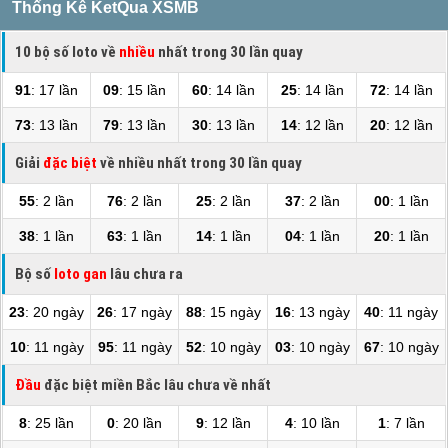
Thống Kê KetQua XSMB
10 bộ số loto về
nhiều
nhất trong 30 lần quay
91
: 17 lần
09
: 15 lần
60
: 14 lần
25
: 14 lần
72
: 14 lần
73
: 13 lần
79
: 13 lần
30
: 13 lần
14
: 12 lần
20
: 12 lần
Giải
đặc biệt
về nhiều nhất trong 30 lần quay
55
: 2 lần
76
: 2 lần
25
: 2 lần
37
: 2 lần
00
: 1 lần
38
: 1 lần
63
: 1 lần
14
: 1 lần
04
: 1 lần
20
: 1 lần
Bộ số
loto gan
lâu chưa ra
23
: 20 ngày
26
: 17 ngày
88
: 15 ngày
16
: 13 ngày
40
: 11 ngày
10
: 11 ngày
95
: 11 ngày
52
: 10 ngày
03
: 10 ngày
67
: 10 ngày
Đầu
đặc biệt miền Bắc lâu chưa về nhất
8
: 25 lần
0
: 20 lần
9
: 12 lần
4
: 10 lần
1
: 7 lần