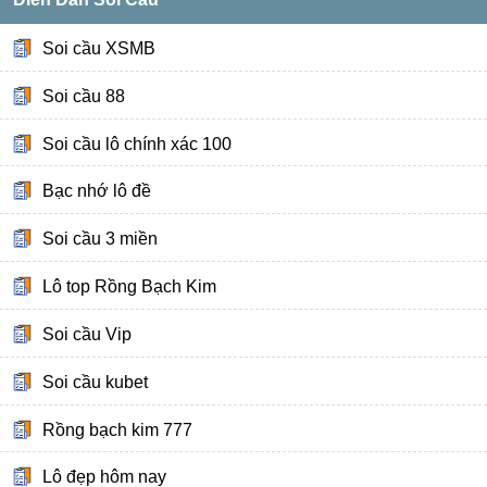
Soi cầu XSMB
Soi cầu 88
Soi cầu lô chính xác 100
Bạc nhớ lô đề
Soi cầu 3 miền
Lô top Rồng Bạch Kim
Soi cầu Vip
Soi cầu kubet
Rồng bạch kim 777
Lô đẹp hôm nay