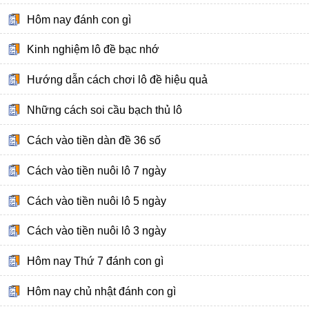
Hôm nay đánh con gì
Kinh nghiệm lô đề bạc nhớ
Hướng dẫn cách chơi lô đề hiệu quả
Những cách soi cầu bạch thủ lô
Cách vào tiền dàn đề 36 số
Cách vào tiền nuôi lô 7 ngày
Cách vào tiền nuôi lô 5 ngày
Cách vào tiền nuôi lô 3 ngày
Hôm nay Thứ 7 đánh con gì
Hôm nay chủ nhật đánh con gì