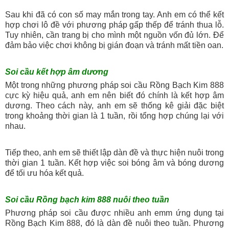
Sau khi đã có con số may mắn trong tay. Anh em có thể kết
hợp chơi lô đề với phương pháp gấp thếp để tránh thua lỗ.
Tuy nhiên, cần trang bị cho mình một nguồn vốn đủ lớn. Để
đảm bảo việc chơi không bị gián đoạn và tránh mất tiền oan.
Soi cầu kết hợp âm dương
Một trong những phương pháp soi cầu Rồng Bạch Kim 888
cực kỳ hiệu quả, anh em nên biết đó chính là kết hợp âm
dương. Theo cách này, anh em sẽ thống kê giải đặc biệt
trong khoảng thời gian là 1 tuần, rồi tổng hợp chúng lại với
nhau.
Tiếp theo, anh em sẽ thiết lập dàn đề và thực hiện nuôi trong
thời gian 1 tuần. Kết hợp việc soi bóng âm và bóng dương
để tối ưu hóa kết quả.
Soi cầu Rồng bạch kim 888 nuôi theo tuần
Phương pháp soi cầu được nhiều anh emm ứng dụng tại
Rồng Bạch Kim 888, đó là dàn đề nuôi theo tuần. Phương