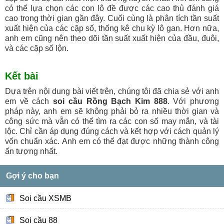
có thể lựa chọn các con lô đề được các cao thủ đánh giá
cao trong thời gian gần đây. Cuối cùng là phân tích tần suất
xuất hiện của các cặp số, thống kê chu kỳ lô gan. Hơn nữa,
anh em cũng nên theo dõi tần suất xuất hiện của đầu, đuôi,
và các cặp số lộn.
Kết bài
Dựa trên nội dung bài viết trên, chúng tôi đã chia sẻ với anh
em về cách
soi cầu Rồng Bạch Kim 888
. Với phương
pháp này, anh em sẽ không phải bỏ ra nhiều thời gian và
công sức mà vẫn có thể tìm ra các con số may mắn, và tài
lộc. Chỉ cần áp dụng đúng cách và kết hợp với cách quản lý
vốn chuẩn xác. Anh em có thể đạt được những thành công
ấn tượng nhất.
Gợi ý cho bạn
Soi cầu XSMB
Soi cầu 88