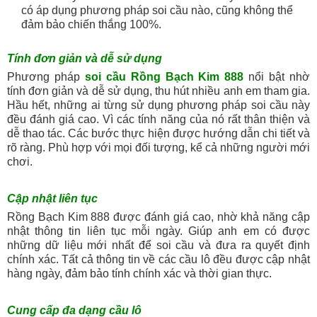
có áp dụng phương pháp soi cầu nào, cũng không thể
đảm bảo chiến thắng 100%.
Tính đơn giản và dễ sử dụng
Phương pháp
soi cầu Rồng Bạch Kim 888
nổi bật nhờ
tính đơn giản và dễ sử dụng, thu hút nhiều anh em tham gia.
Hầu hết, những ai từng sử dụng phương pháp soi cầu này
đều đánh giá cao. Vì các tính năng của nó rất thân thiện và
dễ thao tác. Các bước thực hiện được hướng dẫn chi tiết và
rõ ràng. Phù hợp với mọi đối tượng, kể cả những người mới
chơi.
Cập nhật liên tục
Rồng Bạch Kim 888 được đánh giá cao, nhờ khả năng cập
nhật thông tin liên tục mỗi ngày. Giúp anh em có được
những dữ liệu mới nhất để soi cầu và đưa ra quyết định
chính xác. Tất cả thông tin về các cầu lô đều được cập nhật
hàng ngày, đảm bảo tính chính xác và thời gian thực.
Cung cấp đa dạng cầu lô