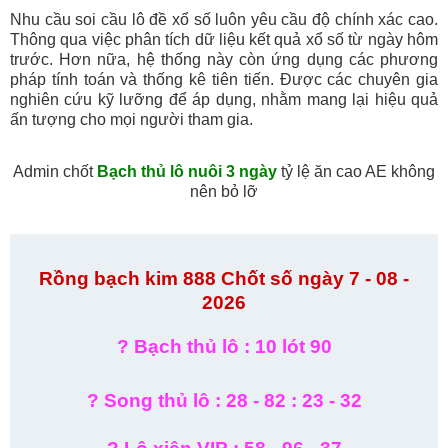
Nhu cầu soi cầu lô đề xổ số luôn yêu cầu độ chính xác cao.
Thông qua việc phân tích dữ liệu kết quả xổ số từ ngày hôm
trước. Hơn nữa, hệ thống này còn ứng dụng các phương
pháp tính toán và thống kê tiên tiến. Được các chuyên gia
nghiên cứu kỹ lưỡng để áp dụng, nhằm mang lại hiệu quả
ấn tượng cho mọi người tham gia.
Admin chốt
Bạch thủ lô nuôi 3 ngày
tỷ lệ ăn cao AE không
nên bỏ lỡ
Rồng bạch kim 888 Chốt số ngày 7 - 08 -
2026
? Bạch thủ lô : 10 lót 90
? Song thủ lô : 28 - 82 : 23 - 32