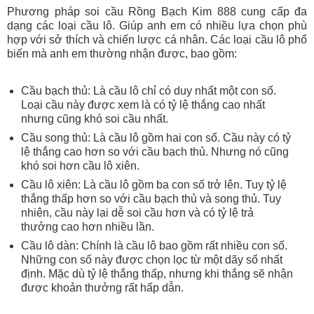
Phương pháp soi cầu Rồng Bạch Kim 888 cung cấp đa
dạng các loại cầu lô. Giúp anh em có nhiều lựa chọn phù
hợp với sở thích và chiến lược cá nhân. Các loại cầu lô phổ
biến mà anh em thường nhận được, bao gồm:
Cầu bạch thủ: Là cầu lô chỉ có duy nhất một con số.
Loại cầu này được xem là có tỷ lệ thắng cao nhất
nhưng cũng khó soi cầu nhất.
Cầu song thủ: Là cầu lô gồm hai con số. Cầu này có tỷ
lệ thắng cao hơn so với cầu bạch thủ. Nhưng nó cũng
khó soi hơn cầu lô xiên.
Cầu lô xiên: Là cầu lô gồm ba con số trở lên. Tuy tỷ lệ
thắng thấp hơn so với cầu bạch thủ và song thủ. Tuy
nhiên, cầu này lại dễ soi cầu hơn và có tỷ lệ trả
thưởng cao hơn nhiều lần.
Cầu lô dàn: Chính là cầu lô bao gồm rất nhiều con số.
Những con số này được chọn lọc từ một dãy số nhất
định. Mặc dù tỷ lệ thắng thấp, nhưng khi thắng sẽ nhận
được khoản thưởng rất hấp dẫn.