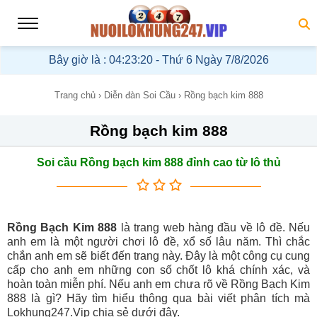
Bây giờ là :
04:23:20 - Thứ 6 Ngày 7/8/2026
Trang chủ
›
Diễn đàn Soi Cầu
›
Rồng bạch kim 888
Rồng bạch kim 888
Soi cầu Rồng bạch kim 888 đỉnh cao từ lô thủ
Rồng Bạch Kim 888
là trang web hàng đầu về lô đề. Nếu
anh em là một người chơi lô đề, xổ số lâu năm. Thì chắc
chắn anh em sẽ biết đến trang này. Đây là một công cụ cung
cấp cho anh em những con số chốt lô khá chính xác, và
hoàn toàn miễn phí. Nếu anh em chưa rõ về Rồng Bạch Kim
888 là gì? Hãy tìm hiểu thông qua bài viết phân tích mà
Lokhung247.Vip chia sẻ dưới đây.