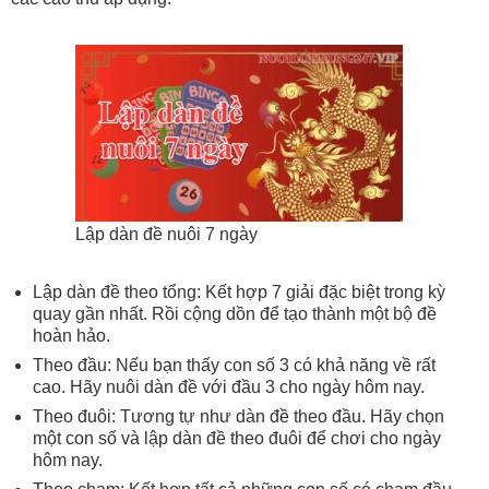
Lập dàn đề nuôi 7 ngày
Lập dàn đề theo tổng: Kết hợp 7 giải đặc biệt trong kỳ
quay gần nhất. Rồi cộng dồn để tạo thành một bộ đề
hoàn hảo.
Theo đầu: Nếu bạn thấy con số 3 có khả năng về rất
cao. Hãy nuôi dàn đề với đầu 3 cho ngày hôm nay.
Theo đuôi: Tương tự như dàn đề theo đầu. Hãy chọn
một con số và lập dàn đề theo đuôi để chơi cho ngày
hôm nay.