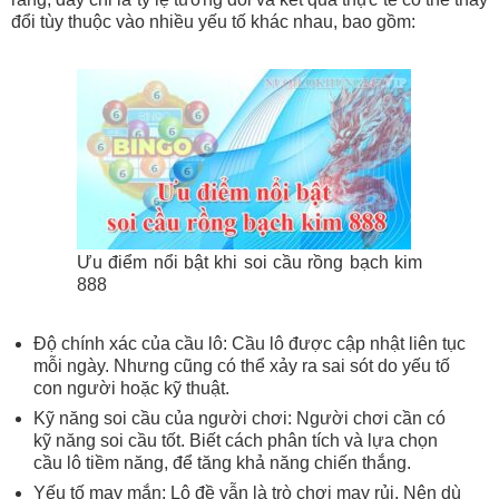
đổi tùy thuộc vào nhiều yếu tố khác nhau, bao gồm:
Ưu điểm nổi bật khi soi cầu rồng bạch kim
888
Độ chính xác của cầu lô: Cầu lô được cập nhật liên tục
mỗi ngày. Nhưng cũng có thể xảy ra sai sót do yếu tố
con người hoặc kỹ thuật.
Kỹ năng soi cầu của người chơi: Người chơi cần có
kỹ năng soi cầu tốt. Biết cách phân tích và lựa chọn
cầu lô tiềm năng, để tăng khả năng chiến thắng.
Yếu tố may mắn: Lô đề vẫn là trò chơi may rủi. Nên dù