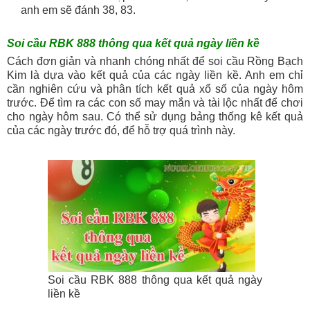
anh em sẽ đánh 38, 83.
Soi cầu RBK 888 thông qua kết quả ngày liền kề
Cách đơn giản và nhanh chóng nhất để soi cầu Rồng Bạch
Kim là dựa vào kết quả của các ngày liền kề. Anh em chỉ
cần nghiên cứu và phân tích kết quả xổ số của ngày hôm
trước. Để tìm ra các con số may mắn và tài lộc nhất để chơi
cho ngày hôm sau. Có thể sử dụng bảng thống kê kết quả
của các ngày trước đó, để hỗ trợ quá trình này.
Soi cầu RBK 888 thông qua kết quả ngày
liền kề