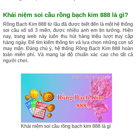
Khái niệm soi cầu rồng bạch kim 888 là gì?
Rồng Bạch Kim 888 từ lâu đã được biết đến là một hệ thống
soi cầu xổ số 3 miền, được nhiều anh em tin tưởng. Hiện
nay, trang web này luôn thu hút hàng triệu lượt truy cập
hàng ngày. Để tìm kiếm thông tin và lựa chọn những con số
may mắn. Đáng chú ý, hệ thống Rồng Bạch Kim 888 hoàn
toàn miễn phí. Và mang lại độ chuẩn xác cao cho tất cả
người chơi.
Khái niệm soi cầu rồng bạch kim 888 là gì