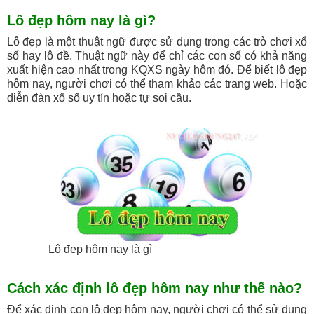
Lô đẹp hôm nay là gì?
Lô đẹp là một thuật ngữ được sử dụng trong các trò chơi xổ
số hay lô đề. Thuật ngữ này để chỉ các con số có khả năng
xuất hiện cao nhất trong KQXS ngày hôm đó. Để biết lô đẹp
hôm nay, người chơi có thể tham khảo các trang web. Hoặc
diễn đàn xổ số uy tín hoặc tự soi cầu.
Lô đẹp hôm nay là gì
Cách xác định lô đẹp hôm nay như thế nào?
Để xác định con lô đẹp hôm nay, người chơi có thể sử dụng