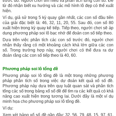
trước đó. Người chơi tìm hiểu và phân tích từng con số. Để
từ đó nhận biết xu hướng và các mô hình lô đẹp có thể xuất
hiện.
Ví dụ, giả sử trong 5 kỳ quay gần nhất, các con số đầu tiên
của giải đặc biệt là: 46, 32, 11, 20, 55. Sau đó, con số 80
xuất hiện trong kỳ quay kế tiếp. Tiếp theo, người chơi sẽ áp
dụng phương pháp soi lô bạc nhớ để đoán con số tiếp theo.
Dựa trên việc phân tích các con số trước đó, người chơi
nhận thấy rằng có một khoảng cách khá lớn giữa các con
số. Trong trường hợp này, người chơi có thể đưa ra dự
đoán rằng các con số tiếp theo là 40, 60.
Phương pháp soi lô tổng đề
Phương pháp soi lô tổng đề là một trong những phương
pháp phân tích số trong việc dự đoán kết quả xổ số đề.
Phương pháp này dựa trên quy luật quan sát và phân tích
tổng các số trong bảng xổ số đề để tìm ra các kết quả có khả
năng cao xuất hiện trong tương lai. Dưới đây là một ví dụ
minh họa cho phương pháp soi lô tổng đề.
Ví dụ:
Xem xét bảng xổ số đề gần đây: 32, 56, 79, 48, 15, 97, 61,