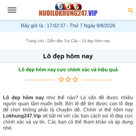
Bây giờ là :
17:02:37 - Thứ 7 Ngày 8/8/2026
Trang chủ
›
Diễn đàn Soi Cầu
›
Lô đẹp hôm nay
Lô đẹp hôm nay
Lô đẹp hôm nay cực chính xác và hiệu quả
Lô đẹp hôm nay
như thế nào? Là vấn đề được nhiều
người quan tâm muốn biết. Bởi lẽ để tìm được con lô đẹp
để chơi không phải là chuyện dễ. Chính vì thế hôm nay
Lokhung247.Vip
sẽ bật mí với các bạn cách soi lô đẹp cực
chính xác và uy tín. Các bạn có thể tham khảo và áp dụng
nhé.