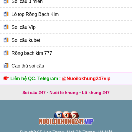
Soi cầu 3 miền
Lô top Rồng Bạch Kim
Soi cầu Vip
Soi cầu kubet
Rồng bạch kim 777
Cao thủ soi cầu
Liên hệ QC. Telegram :
@Nuoilokhung247vip
-
-
Soi cầu 247
Nuôi lô khung
Lô khung 247