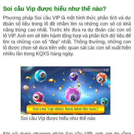
Soi cầu Vip được hiểu như thế nào?
Phương pháp Soi cầu VIP là một hình thức phân tích và dự
đoán số liệu trong lô đề nhằm tìm ra những con số có khả
năng trúng cao nhất. Trước khi đưa ra dự đoán các con số
lô VIP. Anh em sẽ tiến hành tổng hợp và phân tích dữ liệu để
tìm ra những con số “đẹp” nhất. Thông thường, những con
lô được chọn sẽ dựa trên việc quan sát các con số xuất hiện
nhiều lần trong KQXS hàng ngày.
Soi cầu Vip được hiểu như thế nào
Khi sử dụng phương pháp Soi cầu VIP, anh em tin rằng