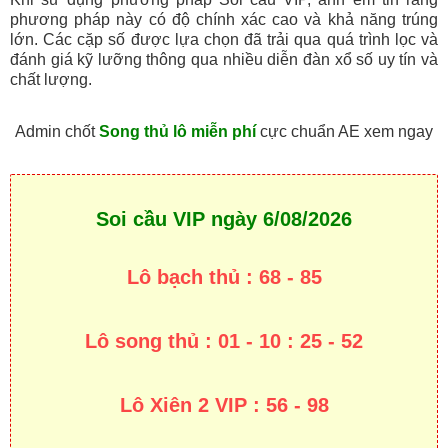
phương pháp này có độ chính xác cao và khả năng trúng
lớn. Các cặp số được lựa chọn đã trải qua quá trình lọc và
đánh giá kỹ lưỡng thông qua nhiều diễn đàn xổ số uy tín và
chất lượng.
Admin chốt
Song thủ lô miễn phí
cực chuẩn AE xem ngay
Soi cầu VIP ngày 6/08/2026
Lô bạch thủ : 68 - 85
Lô song thủ : 01 - 10 : 25 - 52
Lô Xiên 2 VIP : 56 - 98