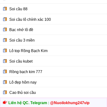
Soi cầu 88
Soi cầu lô chính xác 100
Bạc nhớ lô đề
Soi cầu 3 miền
Lô top Rồng Bạch Kim
Soi cầu kubet
Rồng bạch kim 777
Lô đẹp hôm nay
Cao thủ soi cầu
Liên hệ QC. Telegram :
@Nuoilokhung247vip