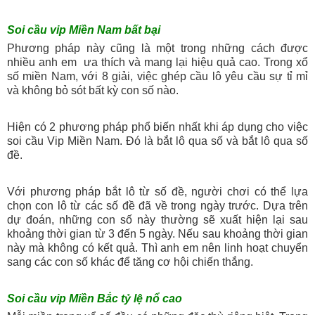
Soi cầu vip Miền Nam bất bại
Phương pháp này cũng là một trong những cách được
nhiều anh em ưa thích và mang lại hiệu quả cao. Trong xổ
số miền Nam, với 8 giải, việc ghép cầu lô yêu cầu sự tỉ mỉ
và không bỏ sót bất kỳ con số nào.
Hiện có 2 phương pháp phổ biến nhất khi áp dụng cho việc
soi cầu Vip Miền Nam. Đó là bắt lô qua số và bắt lô qua số
đề.
Với phương pháp bắt lô từ số đề, người chơi có thể lựa
chọn con lô từ các số đề đã về trong ngày trước. Dựa trên
dự đoán, những con số này thường sẽ xuất hiện lại sau
khoảng thời gian từ 3 đến 5 ngày. Nếu sau khoảng thời gian
này mà không có kết quả. Thì anh em nên linh hoạt chuyển
sang các con số khác để tăng cơ hội chiến thắng.
Soi cầu vip Miền Bắc tỷ lệ nổ cao