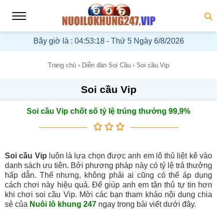
Bây giờ là :
04:53:19 - Thứ 5 Ngày 6/8/2026
Trang chủ
›
Diễn đàn Soi Cầu
›
Soi cầu Vip
Soi cầu Vip
Soi cầu Vip chốt số tỷ lệ trúng thưởng 99,9%
Soi cầu Vip
luôn là lựa chọn được anh em lô thủ liệt kê vào
danh sách ưu tiên. Bởi phương pháp này có tỷ lệ trả thưởng
hấp dẫn. Thế nhưng, không phải ai cũng có thể áp dụng
cách chơi này hiệu quả. Để giúp anh em tân thủ tự tin hơn
khi chơi soi cầu Vip. Mời các bạn tham khảo nội dung chia
sẻ của
Nuôi lô khung 247
ngay trong bài viết dưới đây.