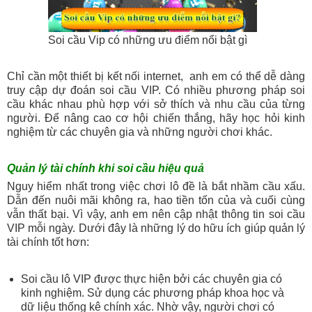
Soi cầu Vip có những ưu điểm nổi bật gì
Chỉ cần một thiết bị kết nối internet, anh em có thể dễ dàng
truy cập dự đoán soi cầu VIP. Có nhiều phương pháp soi
cầu khác nhau phù hợp với sở thích và nhu cầu của từng
người. Để nâng cao cơ hội chiến thắng, hãy học hỏi kinh
nghiệm từ các chuyên gia và những người chơi khác.
Quản lý tài chính khi soi cầu hiệu quả
Nguy hiểm nhất trong việc chơi lô đề là bắt nhầm cầu xấu.
Dẫn đến nuôi mãi không ra, hao tiền tốn của và cuối cùng
vẫn thất bại. Vì vậy, anh em nên cập nhật thông tin soi cầu
VIP mỗi ngày. Dưới đây là những lý do hữu ích giúp quản lý
tài chính tốt hơn:
Soi cầu lô VIP được thực hiện bởi các chuyên gia có
kinh nghiệm. Sử dụng các phương pháp khoa học và
dữ liệu thống kê chính xác. Nhờ vậy, người chơi có