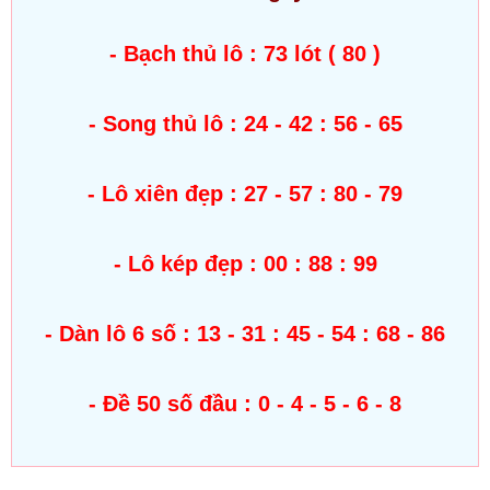
- Bạch thủ lô : 73 lót ( 80 )
- Song thủ lô : 24 - 42 : 56 - 65
- Lô xiên đẹp : 27 - 57 : 80 - 79
- Lô kép đẹp : 00 : 88 : 99
- Dàn lô 6 số : 13 - 31 : 45 - 54 : 68 - 86
- Đề 50 số đầu : 0 - 4 - 5 - 6 - 8