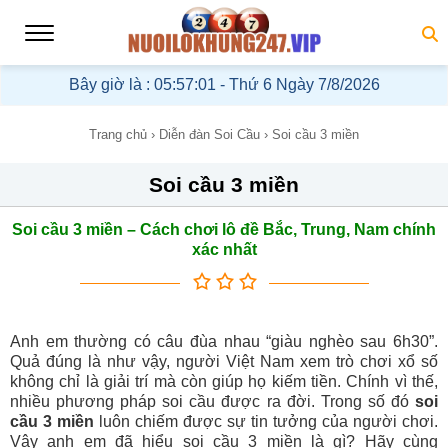
Bây giờ là :
05:57:02 - Thứ 6 Ngày 7/8/2026
Trang chủ
›
Diễn đàn Soi Cầu
›
Soi cầu 3 miền
Soi cầu 3 miền
Soi cầu 3 miền – Cách chơi lô đề Bắc, Trung, Nam chính
xác nhất
Anh em thường có câu đùa nhau “giàu nghèo sau 6h30”.
Quả đúng là như vậy, người Việt Nam xem trò chơi xổ số
không chỉ là giải trí mà còn giúp họ kiếm tiền. Chính vì thế,
nhiều phương pháp soi cầu được ra đời. Trong số đó
soi
cầu 3 miền
luôn chiếm được sự tin tưởng của người chơi.
Vậy anh em đã hiểu soi cầu 3 miền là gì? Hãy cùng