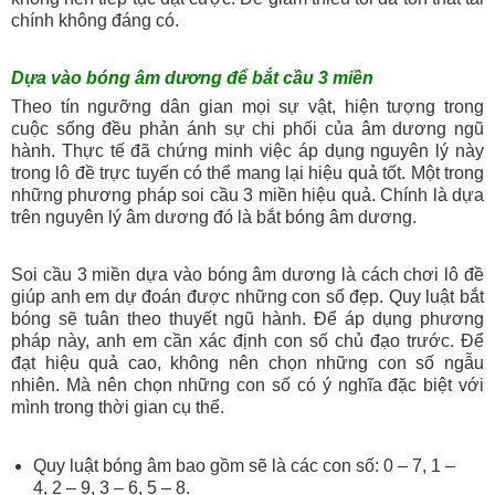
chính không đáng có.
Dựa vào bóng âm dương để bắt cầu 3 miền
Theo tín ngưỡng dân gian mọi sự vật, hiện tượng trong
cuộc sống đều phản ánh sự chi phối của âm dương ngũ
hành. Thực tế đã chứng minh việc áp dụng nguyên lý này
trong lô đề trực tuyến có thể mang lại hiệu quả tốt. Một trong
những phương pháp soi cầu 3 miền hiệu quả. Chính là dựa
trên nguyên lý âm dương đó là bắt bóng âm dương.
Soi cầu 3 miền dựa vào bóng âm dương là cách chơi lô đề
giúp anh em dự đoán được những con số đẹp. Quy luật bắt
bóng sẽ tuân theo thuyết ngũ hành. Để áp dụng phương
pháp này, anh em cần xác định con số chủ đạo trước. Để
đạt hiệu quả cao, không nên chọn những con số ngẫu
nhiên. Mà nên chọn những con số có ý nghĩa đặc biệt với
mình trong thời gian cụ thể.
Quy luật bóng âm bao gồm sẽ là các con số: 0 – 7, 1 –
4, 2 – 9, 3 – 6, 5 – 8.