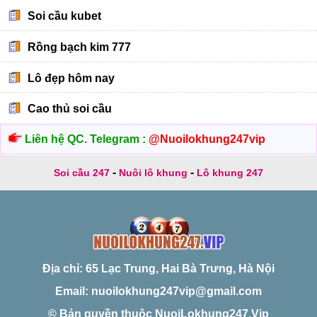
Soi cầu kubet
Rồng bạch kim 777
Lô đẹp hôm nay
Cao thủ soi cầu
Liên hệ QC. Telegram :
@Nuoilokhung247vip
-
-
Soi cầu 247
Nuôi lô khung
Lô khung 247
Địa chỉ: 65 Lạc Trung, Hai Bà Trưng, Hà Nội
Email:
nuoilokhung247vip@gmail.com
© Bản quyền thuộc NuoiLokhung247.Vip