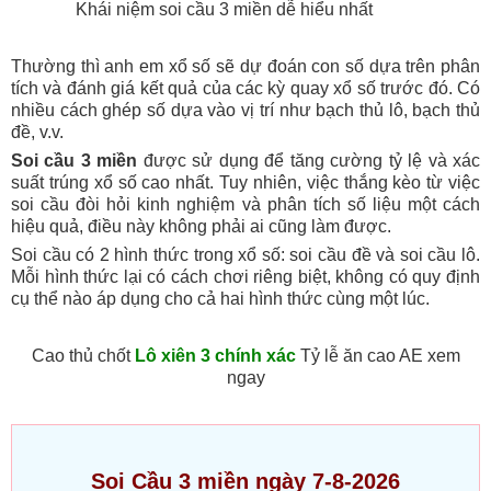
Khái niệm soi cầu 3 miền dễ hiểu nhất
Thường thì
anh em
xổ số sẽ dự đoán con số dựa trên phân
tích và đánh giá kết quả của các kỳ quay xổ số trước đó. Có
nhiều cách ghép số dựa vào vị trí như bạch thủ lô, bạch thủ
đề, v.v.
Soi cầu 3 miền
được sử dụng để tăng cường tỷ lệ và xác
suất trúng xổ số cao nhất. Tuy nhiên, việc thắng kèo từ việc
soi cầu đòi hỏi kinh nghiệm và phân tích số liệu một cách
hiệu quả, điều này không phải ai cũng làm được.
Soi cầu có 2 hình thức trong xổ số: soi cầu đề và soi cầu lô.
Mỗi hình thức lại có cách chơi riêng biệt, không có quy định
cụ thể nào áp dụng cho cả hai hình thức cùng một lúc.
Cao thủ chốt
Lô xiên 3 chính xác
Tỷ lễ ăn cao AE xem
ngay
Soi Cầu 3 miền ngày 7-8-2026