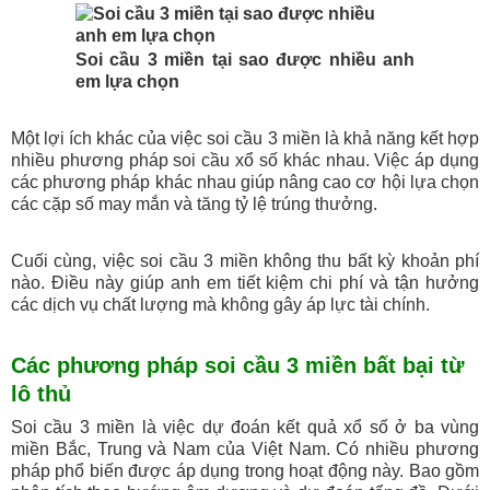
Soi cầu 3 miền tại sao được nhiều anh
em lựa chọn
Một lợi ích khác của việc soi cầu 3 miền là khả năng kết hợp
nhiều phương pháp soi cầu xổ số khác nhau. Việc áp dụng
các phương pháp khác nhau giúp nâng cao cơ hội lựa chọn
các cặp số may mắn và tăng tỷ lệ trúng thưởng.
Cuối cùng, việc soi cầu 3 miền không thu bất kỳ khoản phí
nào. Điều này giúp anh em tiết kiệm chi phí và tận hưởng
các dịch vụ chất lượng mà không gây áp lực tài chính.
Các phương pháp soi cầu 3 miền bất bại từ
lô thủ
Soi cầu 3 miền là việc dự đoán kết quả xổ số ở ba vùng
miền Bắc, Trung và Nam của Việt Nam. Có nhiều phương
pháp phổ biến được áp dụng trong hoạt động này. Bao gồm