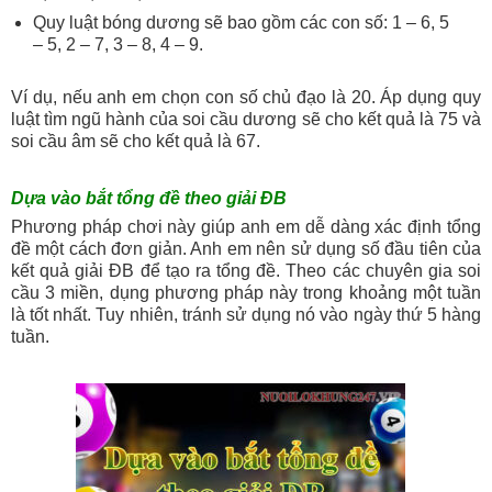
Quy luật bóng dương sẽ bao gồm các con số: 1 – 6, 5
– 5, 2 – 7, 3 – 8, 4 – 9.
Ví dụ, nếu anh em chọn con số chủ đạo là 20. Áp dụng quy
luật tìm ngũ hành của soi cầu dương sẽ cho kết quả là 75 và
soi cầu âm sẽ cho kết quả là 67.
Dựa vào bắt tổng đề theo giải ĐB
Phương pháp chơi này giúp anh em dễ dàng xác định tổng
đề một cách đơn giản. Anh em nên sử dụng số đầu tiên của
kết quả giải ĐB để tạo ra tổng đề. Theo các chuyên gia soi
cầu 3 miền, dụng phương pháp này trong khoảng một tuần
là tốt nhất. Tuy nhiên, tránh sử dụng nó vào ngày thứ 5 hàng
tuần.