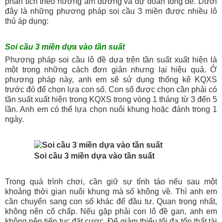
phân tích theo hướng âm dương và dự đoán tổng đề. Dưới
đây là những phương pháp soi cầu 3 miền được nhiều lô
thủ áp dụng:
Soi cầu 3 miền dựa vào tần suất
Phương pháp soi cầu lô đề dựa trên tần suất xuất hiện là
một trong những cách đơn giản nhưng lại hiệu quả. Ở
phương pháp này, anh em sẽ sử dụng thống kê KQXS
trước đó để chọn lựa con số. Con số được chọn cần phải có
tần suất xuất hiện trong KQXS trong vòng 1 tháng từ 3 đến 5
lần. Anh em có thể lựa chọn nuôi khung hoặc đánh trong 1
ngày.
Soi cầu 3 miền dựa vào tần suất
Trong quá trình chơi, cần giữ sự tỉnh táo nếu sau một
khoảng thời gian nuôi khung mà số không về. Thì anh em
cần chuyển sang con số khác để đầu tư. Quan trọng nhất,
không nên cố chấp. Nếu gặp phải con lô đề gan, anh em
không nên tiếp tục đặt cược. Để giảm thiểu tối đa tổn thất tài