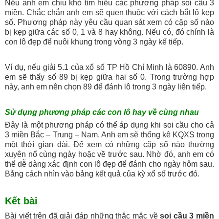
Nếu anh em chịu khó tìm hiểu các phương pháp soi cầu 3
miền. Chắc chắn anh em sẽ quen thuộc với cách bắt lô kẹp
số. Phương pháp này yêu cầu quan sát xem có cặp số nào
bị kẹp giữa các số 0, 1 và 8 hay không. Nếu có, đó chính là
con lô đẹp để nuôi khung trong vòng 3 ngày kế tiếp.
Ví dụ, nếu giải 5.1 của xổ số TP Hồ Chí Minh là 60890. Anh
em sẽ thấy số 89 bị kẹp giữa hai số 0. Trong trường hợp
này, anh em nên chọn 89 để đánh lô trong 3 ngày liên tiếp.
Sử dụng phương pháp các con lô hay về cùng nhau
Đây là một phương pháp có thể áp dụng khi soi cầu cho cả
3 miền Bắc – Trung – Nam. Anh em sẽ thống kê KQXS trong
một thời gian dài. Để xem có những cặp số nào thường
xuyên nổ cùng ngày hoặc về trước sau. Nhờ đó, anh em có
thể dễ dàng xác định con lô đẹp để đánh cho ngày hôm sau.
Bằng cách nhìn vào bảng kết quả của kỳ xổ số trước đó.
Kết bài
Bài viết trên đã giải đáp những thắc mắc về
soi cầu 3 miền