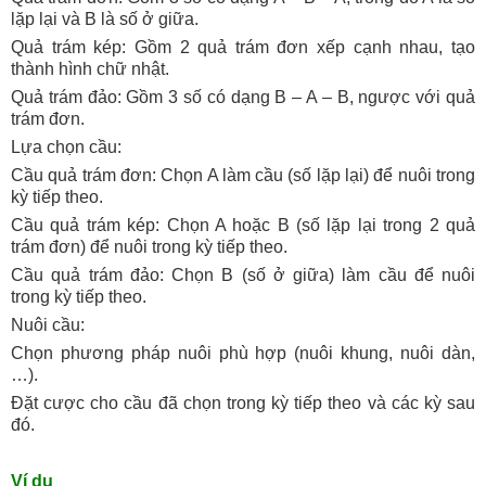
lặp lại và B là số ở giữa.
Quả trám kép: Gồm 2 quả trám đơn xếp cạnh nhau, tạo
thành hình chữ nhật.
Quả trám đảo: Gồm 3 số có dạng B – A – B, ngược với quả
trám đơn.
Lựa chọn cầu:
Cầu quả trám đơn: Chọn A làm cầu (số lặp lại) để nuôi trong
kỳ tiếp theo.
Cầu quả trám kép: Chọn A hoặc B (số lặp lại trong 2 quả
trám đơn) để nuôi trong kỳ tiếp theo.
Cầu quả trám đảo: Chọn B (số ở giữa) làm cầu để nuôi
trong kỳ tiếp theo.
Nuôi cầu:
Chọn phương pháp nuôi phù hợp (nuôi khung, nuôi dàn,
…).
Đặt cược cho cầu đã chọn trong kỳ tiếp theo và các kỳ sau
đó.
Ví dụ