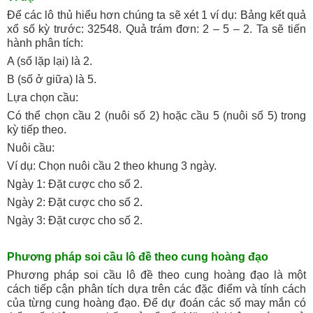
Để các lô thủ hiểu hơn chúng ta sẽ xét 1 ví dụ: Bảng kết quả
xổ số kỳ trước: 32548. Quả trám đơn: 2 – 5 – 2. Ta sẽ tiến
hành phân tích:
A (số lặp lại) là 2.
B (số ở giữa) là 5.
Lựa chọn cầu:
Có thể chọn cầu 2 (nuôi số 2) hoặc cầu 5 (nuôi số 5) trong
kỳ tiếp theo.
Nuôi cầu:
Ví dụ: Chọn nuôi cầu 2 theo khung 3 ngày.
Ngày 1: Đặt cược cho số 2.
Ngày 2: Đặt cược cho số 2.
Ngày 3: Đặt cược cho số 2.
Phương pháp soi cầu lô đề theo cung hoàng đạo
Phương pháp soi cầu lô đề theo cung hoàng đạo là một
cách tiếp cận phân tích dựa trên các đặc điểm và tính cách
của từng cung hoàng đạo. Để dự đoán các số may mắn có