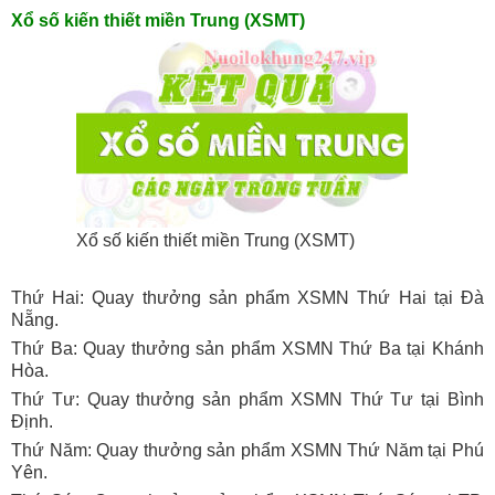
Xổ số kiến thiết miền Trung (XSMT)
Xổ số kiến thiết miền Trung (XSMT)
Thứ Hai: Quay thưởng sản phẩm XSMN Thứ Hai tại Đà
Nẵng.
Thứ Ba: Quay thưởng sản phẩm XSMN Thứ Ba tại Khánh
Hòa.
Thứ Tư: Quay thưởng sản phẩm XSMN Thứ Tư tại Bình
Định.
Thứ Năm: Quay thưởng sản phẩm XSMN Thứ Năm tại Phú
Yên.