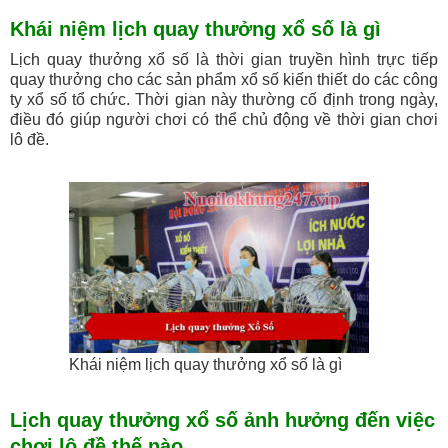
Khái niệm lịch quay thưởng xổ số là gì
Lịch quay thưởng xổ số là thời gian truyền hình trực tiếp
quay thưởng cho các sản phẩm xổ số kiến thiết do các công
ty xổ số tổ chức. Thời gian này thường cố định trong ngày,
điều đó giúp người chơi có thể chủ động về thời gian chơi
lô đề.
Khái niệm lịch quay thưởng xổ số là gì
Lịch quay thưởng xổ số ảnh hưởng đến việc
chơi lô đề thế nào