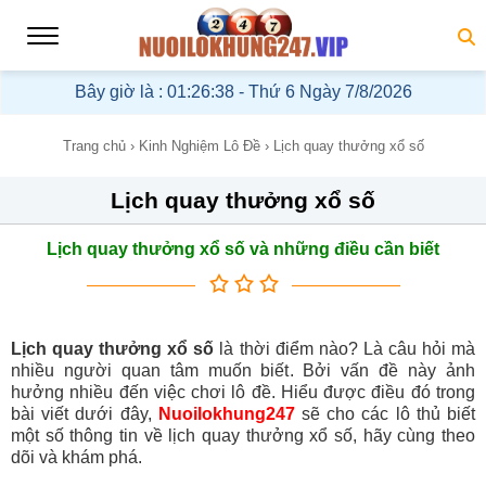
Bây giờ là :
01:26:38 - Thứ 6 Ngày 7/8/2026
Trang chủ
›
Kinh Nghiệm Lô Đề
›
Lịch quay thưởng xổ số
Lịch quay thưởng xổ số
Lịch quay thưởng xổ số và những điều cần biết
Lịch quay thưởng xổ số
là thời điểm nào? Là câu hỏi mà
nhiều người quan tâm muốn biết. Bởi vấn đề này ảnh
hưởng nhiều đến việc chơi lô đề. Hiểu được điều đó trong
bài viết dưới đây,
Nuoilokhung247
sẽ cho các lô thủ biết
một số thông tin về lịch quay thưởng xổ số, hãy cùng theo
dõi và khám phá.