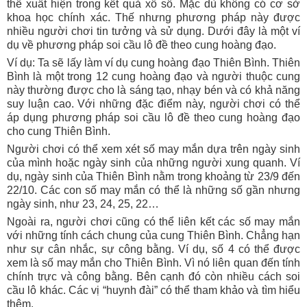
thể xuất hiện trong kết quả xổ số. Mặc dù không có cơ sở
khoa học chính xác. Thế nhưng phương pháp này được
nhiều người chơi tin tưởng và sử dụng. Dưới đây là một ví
dụ về phương pháp soi cầu lô đề theo cung hoàng đạo.
Ví dụ: Ta sẽ lấy làm ví dụ cung hoàng đạo Thiên Bình. Thiên
Bình là một trong 12 cung hoàng đạo và người thuộc cung
này thường được cho là sáng tạo, nhạy bén và có khả năng
suy luận cao. Với những đặc điểm này, người chơi có thể
áp dụng phương pháp soi cầu lô đề theo cung hoàng đạo
cho cung Thiên Bình.
Người chơi có thể xem xét số may mắn dựa trên ngày sinh
của mình hoặc ngày sinh của những người xung quanh. Ví
dụ, ngày sinh của Thiên Bình nằm trong khoảng từ 23/9 đến
22/10. Các con số may mắn có thể là những số gần nhưng
ngày sinh, như 23, 24, 25, 22…
Ngoài ra, người chơi cũng có thể liên kết các số may mắn
với những tính cách chung của cung Thiên Bình. Chẳng hạn
như sự cân nhắc, sự công bằng. Ví dụ, số 4 có thể được
xem là số may mắn cho Thiên Bình. Vì nó liên quan đến tính
chính trực và công bằng. Bên cạnh đó còn nhiều cách soi
cầu lô khác. Các vị “huynh đài” có thể tham khảo và tìm hiểu
thêm.