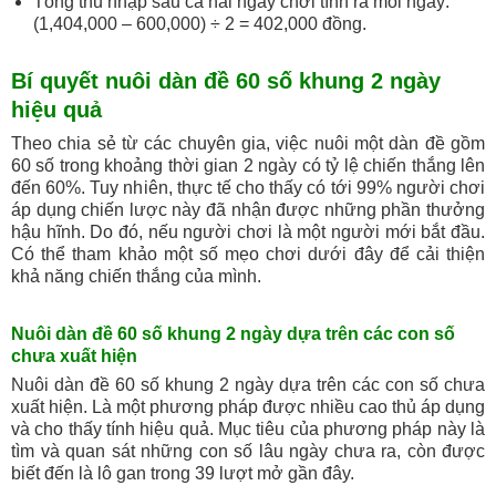
Tổng thu nhập sau cả hai ngày chơi tính ra mỗi ngày:
(1,404,000 – 600,000) ÷ 2 = 402,000 đồng.
Bí quyết nuôi dàn đề 60 số khung 2 ngày
hiệu quả
Theo chia sẻ từ các chuyên gia, việc nuôi một dàn đề gồm
60 số trong khoảng thời gian 2 ngày có tỷ lệ chiến thắng lên
đến 60%. Tuy nhiên, thực tế cho thấy có tới 99% người chơi
áp dụng chiến lược này đã nhận được những phần thưởng
hậu hĩnh. Do đó, nếu người chơi là một người mới bắt đầu.
Có thể tham khảo một số mẹo chơi dưới đây để cải thiện
khả năng chiến thắng của mình.
Nuôi dàn đề 60 số khung 2 ngày dựa trên các con số
chưa xuất hiện
Nuôi dàn đề 60 số khung 2 ngày dựa trên các con số chưa
xuất hiện. Là một phương pháp được nhiều cao thủ áp dụng
và cho thấy tính hiệu quả. Mục tiêu của phương pháp này là
tìm và quan sát những con số lâu ngày chưa ra, còn được
biết đến là lô gan trong 39 lượt mở gần đây.