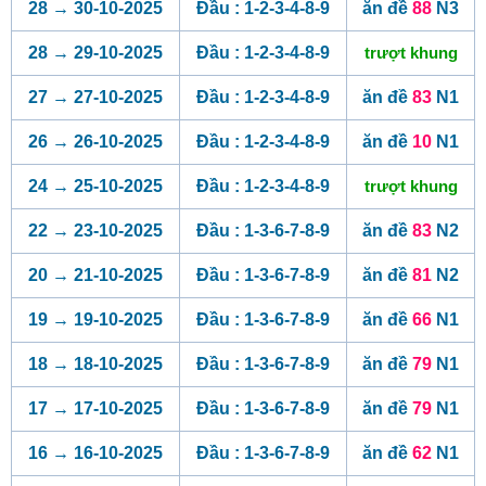
28 → 30-10-2025
Đầu : 1-2-3-4-8-9
ăn đề
88
N3
28 → 29-10-2025
Đầu : 1-2-3-4-8-9
trượt khung
27 → 27-10-2025
Đầu : 1-2-3-4-8-9
ăn đề
83
N1
26 → 26-10-2025
Đầu : 1-2-3-4-8-9
ăn đề
10
N1
24 → 25-10-2025
Đầu : 1-2-3-4-8-9
trượt khung
22 → 23-10-2025
Đầu : 1-3-6-7-8-9
ăn đề
83
N2
20 → 21-10-2025
Đầu : 1-3-6-7-8-9
ăn đề
81
N2
19 → 19-10-2025
Đầu : 1-3-6-7-8-9
ăn đề
66
N1
18 → 18-10-2025
Đầu : 1-3-6-7-8-9
ăn đề
79
N1
17 → 17-10-2025
Đầu : 1-3-6-7-8-9
ăn đề
79
N1
16 → 16-10-2025
Đầu : 1-3-6-7-8-9
ăn đề
62
N1