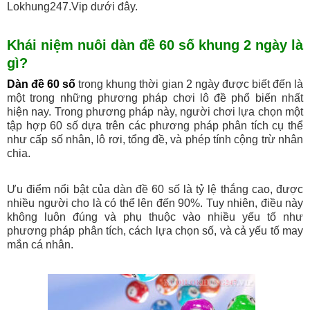
Lokhung247.Vip dưới đây.
Khái niệm nuôi dàn đề 60 số khung 2 ngày là
gì?
Dàn đề 60 số
trong khung thời gian 2 ngày được biết đến là
một trong những phương pháp chơi lô đề phổ biến nhất
hiện nay. Trong phương pháp này, người chơi lựa chọn một
tập hợp 60 số dựa trên các phương pháp phân tích cụ thể
như cấp số nhân, lô rơi, tổng đề, và phép tính cộng trừ nhân
chia.
Ưu điểm nổi bật của dàn đề 60 số là tỷ lệ thắng cao, được
nhiều người cho là có thể lên đến 90%. Tuy nhiên, điều này
không luôn đúng và phụ thuộc vào nhiều yếu tố như
phương pháp phân tích, cách lựa chọn số, và cả yếu tố may
mắn cá nhân.