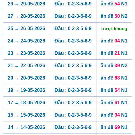
29 → 29-05-2026
Đầu : 0-2-3-5-6-9
ăn đề
54
N1
27 → 28-05-2026
Đầu : 0-2-3-5-6-9
ăn đề
50
N2
25 → 26-05-2026
Đầu : 0-2-3-5-6-9
trượt khung
24 → 24-05-2026
Đầu : 0-2-3-5-6-9
ăn đề
04
N1
23 → 23-05-2026
Đầu : 0-2-3-5-6-9
ăn đề
21
N1
21 → 22-05-2026
Đầu : 0-2-3-5-6-9
ăn đề
39
N2
20 → 20-05-2026
Đầu : 0-2-3-5-6-9
ăn đề
68
N1
19 → 19-05-2026
Đầu : 0-2-3-5-6-9
ăn đề
54
N1
17 → 18-05-2026
Đầu : 0-2-3-5-6-9
ăn đề
61
N1
15 → 15-05-2026
Đầu : 0-2-3-5-6-9
ăn đề
94
N1
14 → 14-05-2026
Đầu : 0-2-3-5-6-9
ăn đề
69
N1