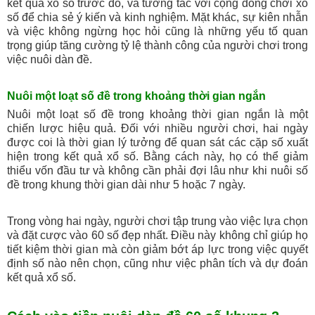
kết quả xổ số trước đó, và tương tác với cộng đồng chơi xổ
số để chia sẻ ý kiến và kinh nghiệm. Mặt khác, sự kiên nhẫn
và việc không ngừng học hỏi cũng là những yếu tố quan
trọng giúp tăng cường tỷ lệ thành công của người chơi trong
việc nuôi dàn đề.
Nuôi một loạt số đề trong khoảng thời gian ngắn
Nuôi một loạt số đề trong khoảng thời gian ngắn là một
chiến lược hiệu quả. Đối với nhiều người chơi, hai ngày
được coi là thời gian lý tưởng để quan sát các cặp số xuất
hiện trong kết quả xổ số. Bằng cách này, họ có thể giảm
thiểu vốn đầu tư và không cần phải đợi lâu như khi nuôi số
đề trong khung thời gian dài như 5 hoặc 7 ngày.
Trong vòng hai ngày, người chơi tập trung vào việc lựa chọn
và đặt cược vào 60 số đẹp nhất. Điều này không chỉ giúp họ
tiết kiệm thời gian mà còn giảm bớt áp lực trong việc quyết
định số nào nên chọn, cũng như việc phân tích và dự đoán
kết quả xổ số.