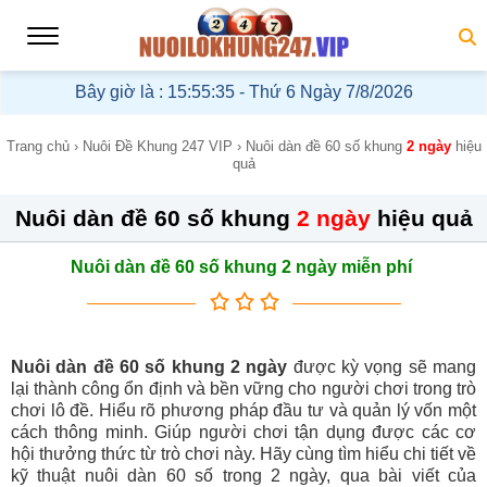
Bây giờ là :
15:55:36 - Thứ 6 Ngày 7/8/2026
Trang chủ
›
Nuôi Đề Khung 247 VIP
›
Nuôi dàn đề 60 số khung
2 ngày
hiệu
quả
Nuôi dàn đề 60 số khung
2 ngày
hiệu quả
Nuôi dàn đề 60 số khung 2 ngày miễn phí
Nuôi dàn đề 60 số khung 2 ngày
được kỳ vọng sẽ mang
lại thành công ổn định và bền vững cho người chơi trong trò
chơi lô đề. Hiểu rõ phương pháp đầu tư và quản lý vốn một
cách thông minh. Giúp
người chơi
tận dụng được các cơ
hội thưởng thức từ trò chơi này. Hãy cùng tìm hiểu chi tiết về
kỹ thuật nuôi dàn 60 số trong 2 ngày, qua bài viết của