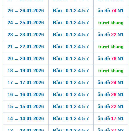
26 → 26-01-2026
Đầu : 0-1-2-4-5-7
ăn đề
74
N1
24 → 25-01-2026
Đầu : 0-1-2-4-5-7
trượt khung
23 → 23-01-2026
Đầu : 0-1-2-4-5-7
ăn đề
22
N1
21 → 22-01-2026
Đầu : 0-1-2-4-5-7
trượt khung
20 → 20-01-2026
Đầu : 0-1-2-4-5-7
ăn đề
78
N1
18 → 19-01-2026
Đầu : 0-1-2-4-5-7
trượt khung
17 → 17-01-2026
Đầu : 0-1-2-4-5-7
ăn đề
24
N1
16 → 16-01-2026
Đầu : 0-1-2-4-5-7
ăn đề
28
N1
15 → 15-01-2026
Đầu : 0-1-2-4-5-7
ăn đề
22
N1
14 → 14-01-2026
Đầu : 0-1-2-4-5-7
ăn đề
17
N1
12 → 13-01-2026
Đầu : 0-1-2-4-5-7
ăn đề
27
N2