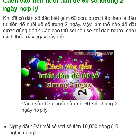
Cách vào tiền nuôi dàn đề 60 số khung 2
ngày hợp lý
Khi đã có dàn số đặc biệt gồm 60 con, bước tiếp theo là đầu
tư tiền để nuôi xổ số trong 2 ngày. Vậy làm thế nào để đặt
cược đúng đắn? Các cao thủ soi cầu sẽ chỉ dẫn người chơi
cách thức này ngay bây giờ.
Cách vào tiền nuôi dàn đề 60 số khung 2
ngày hợp lý
Ngày đầu: Đặt mỗi số với số tiền 10,000 đồng (10
nghìn đồng).