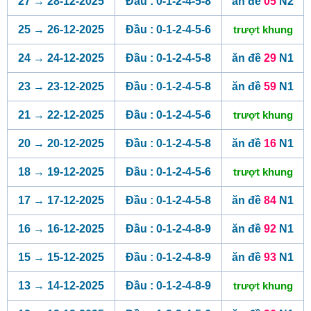
27 → 28-12-2025
Đầu : 0-1-2-4-5-8
ăn đề
05
N2
25 → 26-12-2025
Đầu : 0-1-2-4-5-6
trượt khung
24 → 24-12-2025
Đầu : 0-1-2-4-5-8
ăn đề
29
N1
23 → 23-12-2025
Đầu : 0-1-2-4-5-8
ăn đề
59
N1
21 → 22-12-2025
Đầu : 0-1-2-4-5-6
trượt khung
20 → 20-12-2025
Đầu : 0-1-2-4-5-8
ăn đề
16
N1
18 → 19-12-2025
Đầu : 0-1-2-4-5-6
trượt khung
17 → 17-12-2025
Đầu : 0-1-2-4-5-8
ăn đề
84
N1
16 → 16-12-2025
Đầu : 0-1-2-4-8-9
ăn đề
92
N1
15 → 15-12-2025
Đầu : 0-1-2-4-8-9
ăn đề
93
N1
13 → 14-12-2025
Đầu : 0-1-2-4-8-9
trượt khung