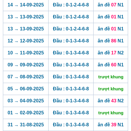
14 → 14-09-2025
Đầu : 0-1-2-4-6-8
ăn đề
07
N1
13 → 13-09-2025
Đầu : 0-1-2-4-6-8
ăn đề
01
N1
13 → 13-09-2025
Đầu : 0-1-2-4-6-8
ăn đề
01
N1
12 → 12-09-2025
Đầu : 0-1-3-4-6-8
ăn đề
86
N1
10 → 11-09-2025
Đầu : 0-1-3-4-6-8
ăn đề
17
N2
09 → 09-09-2025
Đầu : 0-1-3-4-6-8
ăn đề
60
N1
07 → 08-09-2025
Đầu : 0-1-3-4-6-8
trượt khung
05 → 06-09-2025
Đầu : 0-1-3-4-6-8
trượt khung
03 → 04-09-2025
Đầu : 0-1-3-4-6-8
ăn đề
43
N2
01 → 02-09-2025
Đầu : 0-1-3-4-6-8
trượt khung
31 → 31-08-2025
Đầu : 0-1-3-4-6-8
ăn đề
39
N1