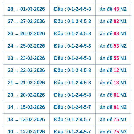
28 → 01-03-2026
Đầu : 0-1-2-4-5-8
ăn đề
48
N2
27 → 27-02-2026
Đầu : 0-1-2-4-5-8
ăn đề
83
N1
26 → 26-02-2026
Đầu : 0-1-2-4-5-8
ăn đề
08
N1
24 → 25-02-2026
Đầu : 0-1-2-4-5-8
ăn đề
53
N2
23 → 23-02-2026
Đầu : 0-1-2-4-5-8
ăn đề
55
N1
22 → 22-02-2026
Đầu : 0-1-2-4-5-8
ăn đề
12
N1
21 → 21-02-2026
Đầu : 0-1-2-4-5-8
ăn đề
13
N1
20 → 20-02-2026
Đầu : 0-1-2-4-5-8
ăn đề
81
N1
14 → 15-02-2026
Đầu : 0-1-2-4-5-7
ăn đề
01
N2
13 → 13-02-2026
Đầu : 0-1-2-4-5-7
ăn đề
75
N1
10 → 12-02-2026
Đầu : 0-1-2-4-5-7
ăn đề
75
N3