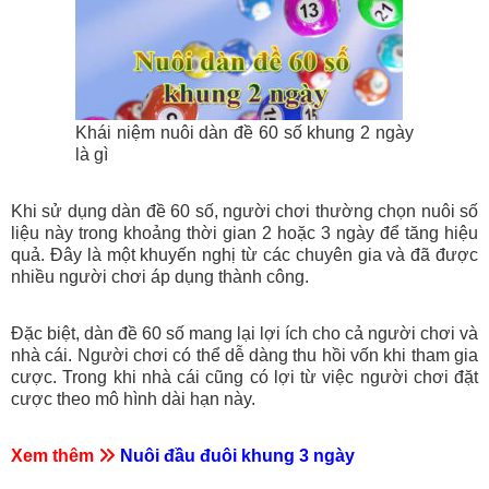
Khái niệm nuôi dàn đề 60 số khung 2 ngày
là gì
Khi sử dụng dàn đề 60 số, người chơi thường chọn nuôi số
liệu này trong khoảng thời gian 2 hoặc 3 ngày để tăng hiệu
quả. Đây là một khuyến nghị từ các chuyên gia và đã được
nhiều người chơi áp dụng thành công.
Đặc biệt, dàn đề 60 số mang lại lợi ích cho cả người chơi và
nhà cái. Người chơi có thể dễ dàng thu hồi vốn khi tham gia
cược. Trong khi nhà cái cũng có lợi từ việc người chơi đặt
cược theo mô hình dài hạn này.
Xem thêm
Nuôi đầu đuôi khung 3 ngày