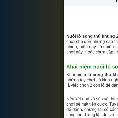
Nuôi lô song thủ khung 
chơi cho đến những cao th
nhiên, hiện nay có nhiều 
chơi này. Hoặc chưa cập nh
Khái niệm nuôi lô s
Khái niệm
lô song thủ k
những tay chơi có kinh ngh
là việc chọn 2 con lô để đán
Nếu kết quả xổ số xuất hiệ
chơi sẽ mất tiền cược. Tuy 
để đánh, nhưng lại có cách
cùng lúc. Trong khi đó, với 