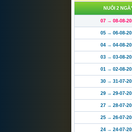
NUÔI 2 NGÀ
07 → 08-08-2
05 → 06-08-2
04 → 04-08-2
03 → 03-08-2
01 → 02-08-2
30 → 31-07-2
29 → 29-07-2
27 → 28-07-2
25 → 26-07-2
24 → 24-07-2