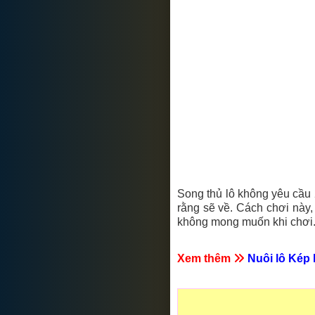
Song thủ lô không yêu cầu 
rằng sẽ về. Cách chơi này,
không mong muốn khi chơi
Xem thêm
Nuôi lô Kép