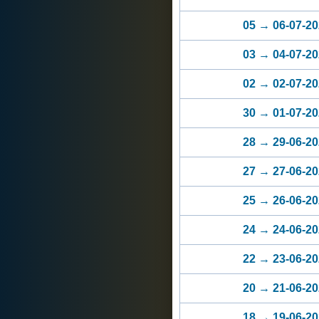
05 → 06-07-2
03 → 04-07-2
02 → 02-07-2
30 → 01-07-2
28 → 29-06-2
27 → 27-06-2
25 → 26-06-2
24 → 24-06-2
22 → 23-06-2
20 → 21-06-2
18 → 19-06-2