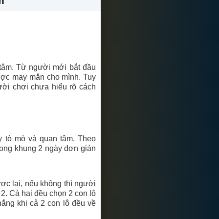
m
tâm. Từ người mới bắt đầu
được may mắn cho mình. Tuy
ời chơi chưa hiểu rõ cách
y tò mò và quan tâm. Theo
trong khung 2 ngày đơn giản
ợc lại, nếu không thì người
 2. Cả hai đều chọn 2 con lô
hắng khi cả 2 con lô đều về