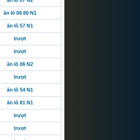
ăn lô 07 N2
ăn lô 08 80 N1
ăn lô 57 N1
trượt
trượt
ăn lô 06 N2
trượt
ăn lô 54 N1
ăn lô 81 N1
trượt
trượt