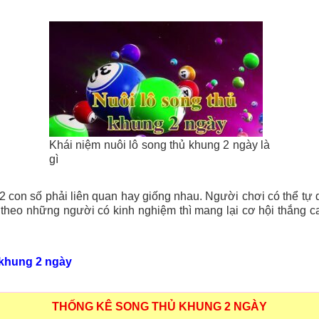
Khái niệm nuôi lô song thủ khung 2 ngày là
gì
2 con số phải liên quan hay giống nhau. Người chơi có thể tự 
 theo những người có kinh nghiệm thì mang lại cơ hội thắng ca
.
 khung 2 ngày
THỐNG KÊ SONG THỦ KHUNG 2 NGÀY