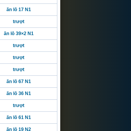
ăn lô 17 N1
trượt
ăn lô 39×2 N1
trượt
trượt
trượt
ăn lô 67 N1
ăn lô 36 N1
trượt
ăn lô 61 N1
ăn lô 19 N2