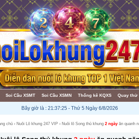
Soi Cầu XSMT
Soi Cầu XSMN
Thống kê KQXS
Quay thử
Bây giờ là :
21:37:27 - Thứ 5 Ngày 6/8/2026
ang chủ
›
Nuôi Lô khung 247 VIP
›
Nuôi lô Song thủ khung
2 ngày
ăn quanh 