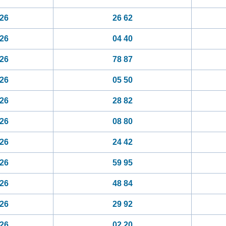
026
26 62
026
04 40
026
78 87
026
05 50
026
28 82
026
08 80
026
24 42
026
59 95
026
48 84
026
29 92
026
02 20