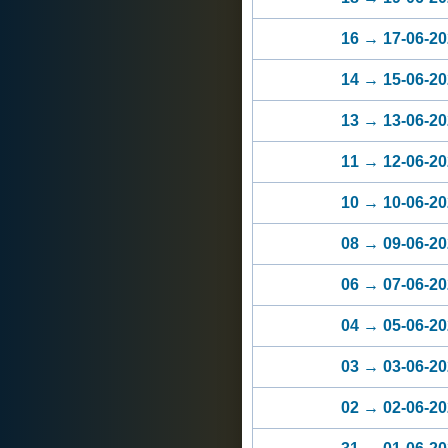
16 → 17-06-2
14 → 15-06-2
13 → 13-06-2
11 → 12-06-2
10 → 10-06-2
08 → 09-06-2
06 → 07-06-2
04 → 05-06-2
03 → 03-06-2
02 → 02-06-2