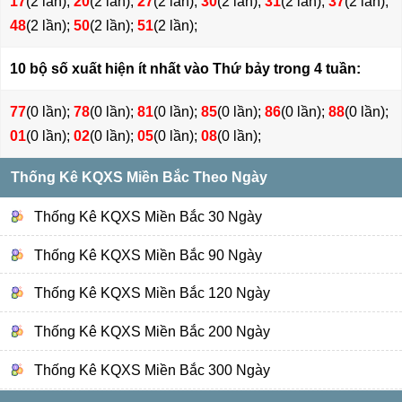
17
(2 lần);
20
(2 lần);
27
(2 lần);
30
(2 lần);
31
(2 lần);
37
(2 lần);
48
(2 lần);
50
(2 lần);
51
(2 lần);
10 bộ số xuất hiện ít nhất vào Thứ bảy trong 4 tuần:
77
(0 lần);
78
(0 lần);
81
(0 lần);
85
(0 lần);
86
(0 lần);
88
(0 lần);
01
(0 lần);
02
(0 lần);
05
(0 lần);
08
(0 lần);
Thống Kê KQXS Miền Bắc Theo Ngày
Thống Kê KQXS Miền Bắc 30 Ngày
Thống Kê KQXS Miền Bắc 90 Ngày
Thống Kê KQXS Miền Bắc 120 Ngày
Thống Kê KQXS Miền Bắc 200 Ngày
Thống Kê KQXS Miền Bắc 300 Ngày