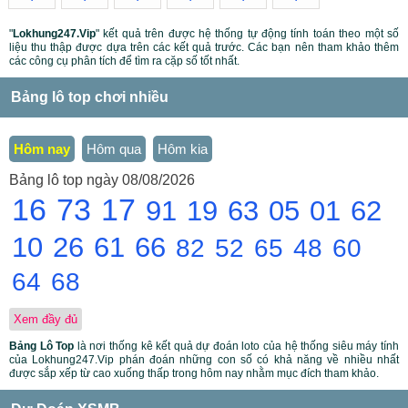
"
Lokhung247.Vip
" kết quả trên được hệ thống tự động tính toán theo một số
liệu thu thập được dựa trên các kết quả trước. Các bạn nên tham khảo thêm
các công cụ phân tích để tìm ra cặp số tốt nhất.
Bảng lô top chơi nhiều
Hôm nay
Hôm qua
Hôm kia
Bảng lô top ngày 08/08/2026
16
73
17
91
19
63
05
01
62
10
26
61
66
82
52
65
48
60
64
68
Xem đầy đủ
Bảng Lô Top
là nơi thống kê kết quả dự đoán loto của hệ thống siêu máy tính
của Lokhung247.Vip phán đoán những con số có khả năng về nhiều nhất
được sắp xếp từ cao xuống thấp trong hôm nay nhằm mục đích tham khảo.