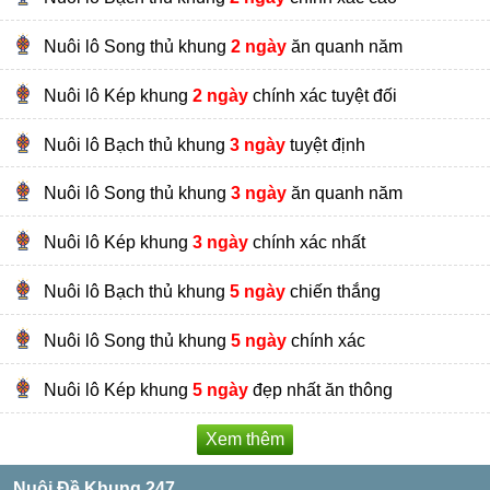
Nuôi lô Song thủ khung
2 ngày
ăn quanh năm
Nuôi lô Kép khung
2 ngày
chính xác tuyệt đối
Nuôi lô Bạch thủ khung
3 ngày
tuyệt định
Nuôi lô Song thủ khung
3 ngày
ăn quanh năm
Nuôi lô Kép khung
3 ngày
chính xác nhất
Nuôi lô Bạch thủ khung
5 ngày
chiến thắng
Nuôi lô Song thủ khung
5 ngày
chính xác
Nuôi lô Kép khung
5 ngày
đẹp nhất ăn thông
Xem thêm
Nuôi Đề Khung 247