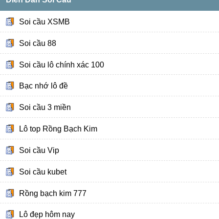
Soi cầu XSMB
Soi cầu 88
Soi cầu lô chính xác 100
Bạc nhớ lô đề
Soi cầu 3 miền
Lô top Rồng Bạch Kim
Soi cầu Vip
Soi cầu kubet
Rồng bạch kim 777
Lô đẹp hôm nay