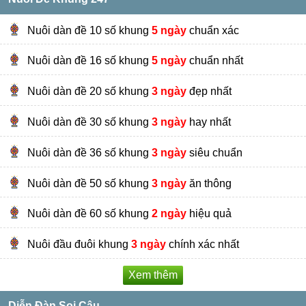
Nuôi dàn đề 10 số khung
5 ngày
chuẩn xác
Nuôi dàn đề 16 số khung
5 ngày
chuẩn nhất
Nuôi dàn đề 20 số khung
3 ngày
đẹp nhất
Nuôi dàn đề 30 số khung
3 ngày
hay nhất
Nuôi dàn đề 36 số khung
3 ngày
siêu chuẩn
Nuôi dàn đề 50 số khung
3 ngày
ăn thông
Nuôi dàn đề 60 số khung
2 ngày
hiệu quả
Nuôi đầu đuôi khung
3 ngày
chính xác nhất
Xem thêm
Diễn Đàn Soi Câu