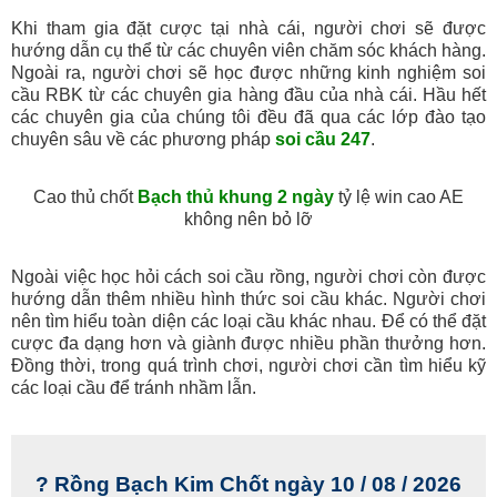
Khi tham gia đặt cược tại nhà cái, người chơi sẽ được
hướng dẫn cụ thể từ các chuyên viên chăm sóc khách hàng.
Ngoài ra, người chơi sẽ học được những kinh nghiệm soi
cầu RBK từ các chuyên gia hàng đầu của nhà cái. Hầu hết
các chuyên gia của chúng tôi đều đã qua các lớp đào tạo
chuyên sâu về các phương pháp
soi cầu 247
.
Cao thủ chốt
Bạch thủ khung 2 ngày
tỷ lệ win cao AE
không nên bỏ lỡ
Ngoài việc học hỏi cách soi cầu rồng, người chơi còn được
hướng dẫn thêm nhiều hình thức soi cầu khác. Người chơi
nên tìm hiểu toàn diện các loại cầu khác nhau. Để có thể đặt
cược đa dạng hơn và giành được nhiều phần thưởng hơn.
Đồng thời, trong quá trình chơi, người chơi cần tìm hiểu kỹ
các loại cầu để tránh nhầm lẫn.
? Rồng Bạch Kim Chốt ngày 10 / 08 / 2026