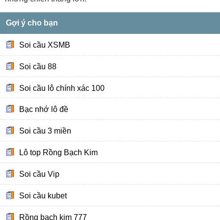
Gợi ý cho bạn
Soi cầu XSMB
Soi cầu 88
Soi cầu lô chính xác 100
Bạc nhớ lô đề
Soi cầu 3 miền
Lô top Rồng Bạch Kim
Soi cầu Vip
Soi cầu kubet
Rồng bạch kim 777