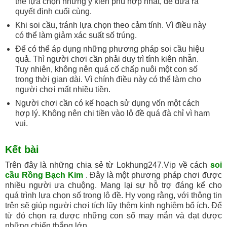
thể lựa chọn những ý kiến phù hợp nhất, để đưa ra
quyết định cuối cùng.
Khi soi cầu, tránh lựa chọn theo cảm tính. Vì điều này
có thể làm giảm xác suất số trúng.
Để có thể áp dụng những phương pháp soi cầu hiệu
quả. Thì người chơi cần phải duy trì tính kiên nhẫn.
Tuy nhiên, không nên quá cố chấp nuôi một con số
trong thời gian dài. Vì chính điều này có thể làm cho
người chơi mất nhiều tiền.
Người chơi cần có kế hoạch sử dụng vốn một cách
hợp lý. Không nên chi tiền vào lô đề quá đà chỉ vì ham
vui.
Kết bài
Trên đây là những chia sẻ từ
Lokhung247.Vip
về cách
soi
cầu Rồng Bạch Kim
. Đây là một phương pháp chơi được
nhiều người ưa chuộng. Mang lại sự hỗ trợ đáng kể cho
quá trình lựa chọn số trong lô đề. Hy vọng rằng, với thông tin
trên sẽ giúp người chơi tích lũy thêm kinh nghiệm bổ ích. Để
từ đó chọn ra được những con số may mắn và đạt được
những chiến thắng lớn.