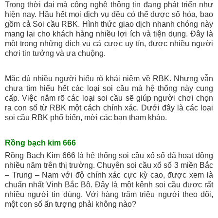
Trong thời đại mà công nghệ thông tin đang phát triển như
hiện nay. Hầu hết mọi dịch vụ đều có thể được số hóa, bao
gồm cả Soi cầu RBK. Hình thức giao dịch nhanh chóng này
mang lại cho khách hàng nhiều lợi ích và tiện dụng. Đây là
một trong những dịch vụ cá cược uy tín, được nhiều người
chơi tin tưởng và ưa chuộng.
Mặc dù nhiều người hiểu rõ khái niệm về RBK. Nhưng vẫn
chưa tìm hiểu hết các loại soi cầu mà hệ thống này cung
cấp. Việc nắm rõ các loại soi cầu sẽ giúp người chơi chọn
ra con số từ RBK một cách chính xác. Dưới đây là các loại
soi cầu RBK phổ biến, mời các bạn tham khảo.
Rồng bạch kim 666
Rồng Bạch Kim 666 là hệ thống soi cầu xổ số đã hoạt động
nhiều năm trên thị trường. Chuyên soi cầu xổ số 3 miền Bắc
– Trung – Nam với độ chính xác cực kỳ cao, được xem là
chuẩn nhất Vịnh Bắc Bộ. Đây là một kênh soi cầu được rất
nhiều người tin dùng. Với hàng trăm triệu người theo dõi,
một con số ấn tượng phải không nào?