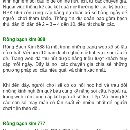
kinh nghiệm soi cầu lô đề online hữu ích, từ các chuyên gia.
Ngoài việc thống kê các kết quả mở thưởng từ các kỳ trước.
RBK 666 còn cung cấp bảng dự đoán xổ số hàng ngày để
người chơi tham khảo. Thông tin dự đoán bao gồm bạch
thủ, dàn lô, dàn đề 2 – 3 – 4 đến 10, đều rất chuẩn xác.
Rồng bạch kim 888
Rồng Bạch Kim 888 là một trong những trang web xổ số lâu
đời nhất. Với hơn 10 năm kinh nghiệm ở lĩnh vực soi cầu lô
đề. Trang web đã thu hút được hàng triệu lượt khách truy
cập mỗi ngày. Đây là nơi các chuyên gia chia sẻ những
phương pháp soi cầu hiệu quả, và chính xác nhất.
Khi đến đây, người chơi sẽ có cơ hội học hỏi và trau dồi
những kinh nghiệm quý báu cùng kỹ năng soi cầu. Ngoài ra,
trang web còn cung cấp kết quả xổ số trực tiếp. Và thống kê
các con số may mắn có tần suất về nhiều nhất để người
chơi tiện theo dõi.
Rồng bạch kim 777