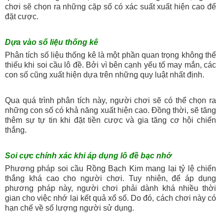
chơi sẽ chọn ra những cặp số có xác suất xuất hiện cao để
đặt cược.
Dựa vào số liệu thống kê
Phân tích số liệu thống kê là một phần quan trọng không thể
thiếu khi soi cầu lô đề. Bởi vì bên cạnh yếu tố may mắn, các
con số cũng xuất hiện dựa trên những quy luật nhất định.
Qua quá trình phân tích này, người chơi sẽ có thể chọn ra
những con số có khả năng xuất hiện cao. Đồng thời, sẽ tăng
thêm sự tự tin khi đặt tiền cược và gia tăng cơ hội chiến
thắng.
Soi cực chính xác khi áp dụng lô đề bạc nhớ
Phương pháp soi cầu Rồng Bạch Kim mang lại tỷ lệ chiến
thắng khá cao cho người chơi. Tuy nhiên, để áp dụng
phương pháp này, người chơi phải dành khá nhiều thời
gian cho việc nhớ lại kết quả xổ số. Do đó, cách chơi này có
hạn chế về số lượng người sử dụng.