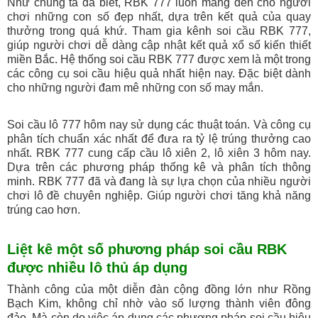
Như chúng ta đã biết, RBK 777 luôn mang đến cho người
chơi những con số đẹp nhất, dựa trên kết quả của quay
thưởng trong quá khứ. Tham gia kênh soi cầu RBK 777,
giúp người chơi dễ dàng cập nhật kết quả xổ số kiến thiết
miền Bắc. Hệ thống soi cầu RBK 777 được xem là một trong
các công cụ soi cầu hiệu quả nhất hiện nay. Đặc biệt dành
cho những người đam mê những con số may mắn.
Soi cầu lô 777 hôm nay sử dụng các thuật toán. Và công cụ
phân tích chuẩn xác nhất để đưa ra tỷ lệ trúng thưởng cao
nhất. RBK 777 cung cấp cầu lô xiên 2, lô xiên 3 hôm nay.
Dựa trên các phương pháp thống kê và phân tích thông
minh. RBK 777 đã và đang là sự lựa chọn của nhiều người
chơi lô đề chuyên nghiệp. Giúp người chơi tăng khả năng
trúng cao hơn.
Liệt kê một số phương pháp soi cầu RBK
được nhiều lô thủ áp dụng
Thành công của một diễn đàn cộng đồng lớn như Rồng
Bạch Kim, không chỉ nhờ vào số lượng thành viên đông
đảo. Mà còn do việc áp dụng các phương pháp soi cầu hiệu