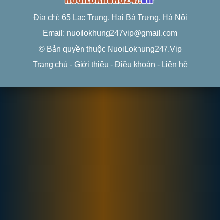
Địa chỉ: 65 Lạc Trung, Hai Bà Trưng, Hà Nội
Email:
nuoilokhung247vip@gmail.com
© Bản quyền thuộc NuoiLokhung247.Vip
Trang chủ
-
Giới thiệu
-
Điều khoản
-
Liên hệ