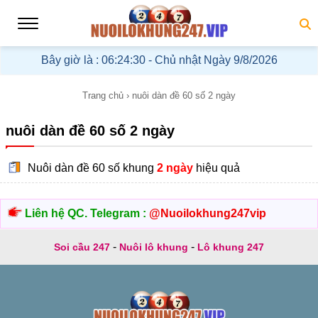
Bây giờ là :
06:24:31 - Chủ nhật Ngày 9/8/2026
Trang chủ
›
nuôi dàn đề 60 số 2 ngày
nuôi dàn đề 60 số 2 ngày
Nuôi dàn đề 60 số khung
2 ngày
hiệu quả
Liên hệ QC. Telegram :
@Nuoilokhung247vip
-
-
Soi cầu 247
Nuôi lô khung
Lô khung 247