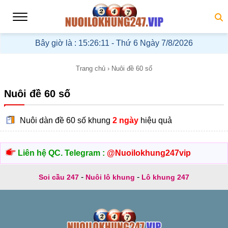
Bây giờ là :
15:26:12 - Thứ 6 Ngày 7/8/2026
Trang chủ
›
Nuôi đề 60 số
Nuôi đề 60 số
Nuôi dàn đề 60 số khung
2 ngày
hiệu quả
Liên hệ QC. Telegram :
@Nuoilokhung247vip
-
-
Soi cầu 247
Nuôi lô khung
Lô khung 247