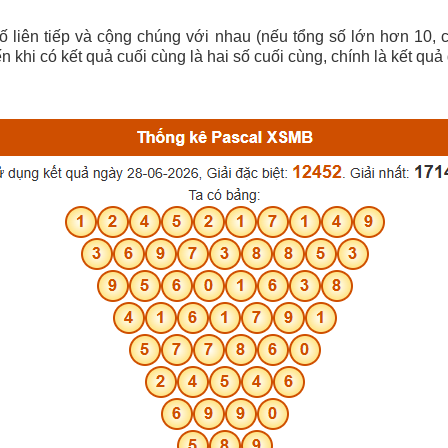
số liên tiếp và cộng chúng với nhau (nếu tổng số lớn hơn 10, c
ến khi có kết quả cuối cùng là hai số cuối cùng, chính là kết q