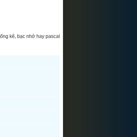
hống kê, bạc nhớ hay pascal