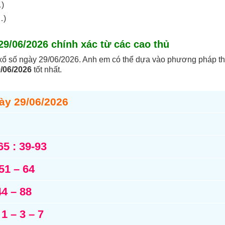
…)
…)
9/06/2026 chính xác từ các cao thủ
ả xổ số ngày 29/06/2026. Anh em có thể dựa vào phương pháp t
/06/2026
tốt nhất.
y 29/06/2026
65 : 39-93
51 – 64
44 – 88
1 – 3 – 7