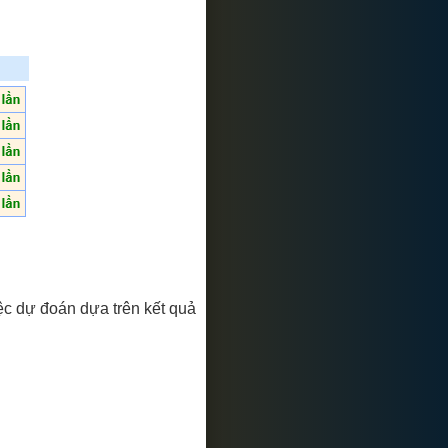
c dự đoán dựa trên kết quả