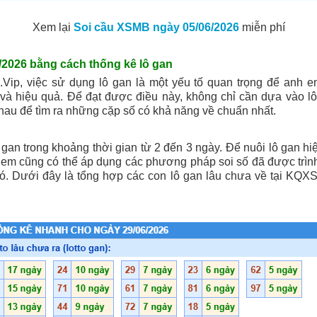
Xem lại
Soi cầu XSMB ngày 05/06/2026
miễn phí
2026 bằng cách thống kê lô gan
Vip, việc sử dụng lô gan là một yếu tố quan trọng để anh 
à hiệu quả. Để đạt được điều này, không chỉ cần dựa vào l
au để tìm ra những cặp số có khả năng về chuẩn nhất.
gan trong khoảng thời gian từ 2 đến 3 ngày. Để nuôi lô gan hiệ
h em cũng có thể áp dụng các phương pháp soi số đã được trìn
n đó. Dưới đây là tổng hợp các con lô gan lâu chưa về tại KQ