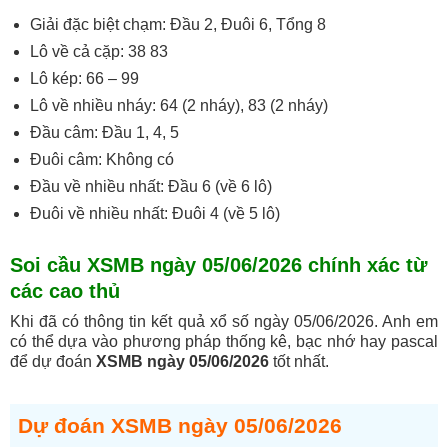
Giải đặc biệt chạm: Đầu 2, Đuôi 6, Tổng 8
Lô về cả cặp: 38 83
Lô kép: 66 – 99
Lô về nhiều nháy: 64 (2 nháy), 83 (2 nháy)
Đầu câm: Đầu 1, 4, 5
Đuôi câm: Không có
Đầu về nhiều nhất: Đầu 6 (về 6 lô)
Đuôi về nhiều nhất: Đuôi 4 (về 5 lô)
Soi cầu XSMB ngày 05/06/2026 chính xác từ
các cao thủ
Khi đã có thông tin kết quả xổ số ngày 05/06/2026. Anh em
có thể dựa vào phương pháp thống kê, bạc nhớ hay pascal
để dự đoán
XSMB ngày 05/06/2026
tốt nhất.
Dự đoán XSMB ngày 05/06/2026