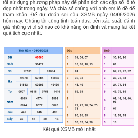
tôi sử dụng phương pháp này để phân tích các cặp số lô tô
đẹp nhất trong ngày. Và chia sẻ chúng với anh em lô đề để
tham khảo. Để dự đoán soi cầu XSMB ngày 04/06/2026
hôm nay. Chúng tôi cũng tính toán dựa trên xác suất, đánh
giá những vị trí số nào có khả năng ổn định và mang lại kết
quả tích cực nhất.
Kết quả XSMB mới nhất