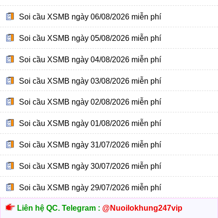
Soi cầu XSMB ngày 06/08/2026 miễn phí
Soi cầu XSMB ngày 05/08/2026 miễn phí
Soi cầu XSMB ngày 04/08/2026 miễn phí
Soi cầu XSMB ngày 03/08/2026 miễn phí
Soi cầu XSMB ngày 02/08/2026 miễn phí
Soi cầu XSMB ngày 01/08/2026 miễn phí
Soi cầu XSMB ngày 31/07/2026 miễn phí
Soi cầu XSMB ngày 30/07/2026 miễn phí
Soi cầu XSMB ngày 29/07/2026 miễn phí
Liên hệ QC. Telegram :
@Nuoilokhung247vip