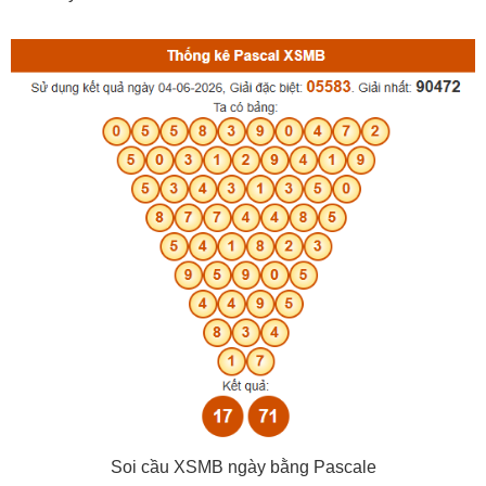
Soi cầu XSMB ngày bằng Pascale