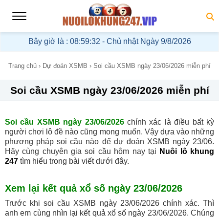
Bây giờ là :
08:59:33 - Chủ nhật Ngày 9/8/2026
Trang chủ
›
Dự đoán XSMB
›
Soi cầu XSMB ngày 23/06/2026 miễn phí
Soi cầu XSMB ngày 23/06/2026 miễn phí
Soi cầu XSMB ngày 23/06/2026
chính xác là điều bất kỳ
người chơi lô đề nào cũng mong muốn. Vậy dựa vào những
phương pháp soi cầu nào để dự đoán XSMB ngày 23/06.
Hãy cùng chuyên gia soi cầu hôm nay tại
Nuôi lô khung
247
tìm hiểu trong bài viết dưới đây.
Xem lại kết quả xổ số ngày 23/06/2026
Trước khi soi cầu XSMB ngày 23/06/2026 chính xác. Thì
anh em cùng nhìn lại kết quả xổ số ngày 23/06/2026. Chúng