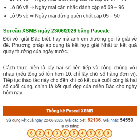
Lô 86 về ⇒ Ngày mai cân nhắc đánh cặp số 69 – 96
Lô 95 về ⇒ Ngày mai đừng quên chốt cặp 05 – 50
Soi cầu XSMB ngày 23/06/2026 bằng Pascale
Đối với giải Đặc biệt, hay mà anh em thường gọi là giải về
đề. Phương pháp áp dụng là kết hợp giải Nhất từ kết quả
quay thưởng của ngày trước.
Cách thực hiện là lấy hai số liên tiếp và cộng chúng với
nhau (nếu tổng số lớn hơn 10, chỉ lấy chữ số hàng đơn vị).
Tiếp tục thao tác này cho đến khi có kết quả cuối cùng là hai
số cuối cùng, chính là kết quả đẹp của miền Bắc cho ngày
hôm nay.