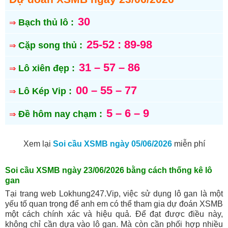
30
Bạch thủ lô :
⇒
25-52 : 89-98
Cặp song thủ :
⇒
31 – 57 – 86
Lô xiên đẹp :
⇒
00 – 55 – 77
Lô Kép Vip :
⇒
5 – 6 – 9
Đề hôm nay chạm :
⇒
Xem lại
Soi cầu XSMB ngày 05/06/2026
miễn phí
Soi cầu XSMB ngày 23/06/2026 bằng cách thống kê lô
gan
Tại trang web Lokhung247.Vip, việc sử dụng lô gan là một
yếu tố quan trọng để anh em có thể tham gia dự đoán XSMB
một cách chính xác và hiệu quả. Để đạt được điều này,
không chỉ cần dựa vào lô gan. Mà còn cần phối hợp nhiều