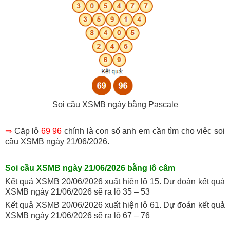
Soi cầu XSMB ngày bằng Pascale
⇒
Cặp lô
69 96
chính là con số anh em cần tìm cho việc soi
cầu XSMB ngày 21/06/2026.
Soi cầu XSMB ngày 21/06/2026 bằng lô câm
Kết quả XSMB 20/06/2026 xuất hiện lô 15. Dự đoán kết quả
XSMB ngày 21/06/2026 sẽ ra lô 35 – 53
Kết quả XSMB 20/06/2026 xuất hiện lô 61. Dự đoán kết quả
XSMB ngày 21/06/2026 sẽ ra lô 67 – 76