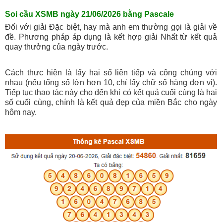
Soi cầu XSMB ngày 21/06/2026 bằng Pascale
Đối với giải Đặc biệt, hay mà anh em thường gọi là giải về
đề. Phương pháp áp dụng là kết hợp giải Nhất từ kết quả
quay thưởng của ngày trước.
Cách thực hiện là lấy hai số liên tiếp và cộng chúng với
nhau (nếu tổng số lớn hơn 10, chỉ lấy chữ số hàng đơn vị).
Tiếp tục thao tác này cho đến khi có kết quả cuối cùng là hai
số cuối cùng, chính là kết quả đẹp của miền Bắc cho ngày
hôm nay.