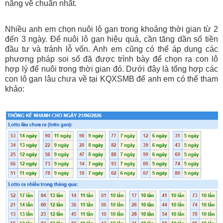
năng về chuẩn nhất.
Nhiều anh em chọn nuôi lô gan trong khoảng thời gian từ 2
đến 3 ngày. Để nuôi lô gan hiệu quả, cần tăng dần số tiền
đầu tư và tránh lỗ vốn. Anh em cũng có thể áp dụng các
phương pháp soi số đã được trình bày để chọn ra con lô
hợp lý để nuôi trong thời gian đó. Dưới đây là tổng hợp các
con lô gan lâu chưa về tại KQXSMB để anh em có thể tham
khảo: