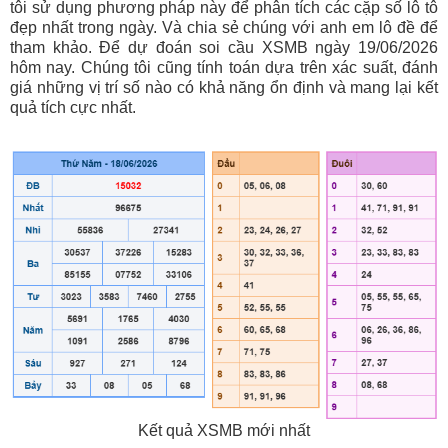
tôi sử dụng phương pháp này để phân tích các cặp số lô tô
đẹp nhất trong ngày. Và chia sẻ chúng với anh em lô đề để
tham khảo. Để dự đoán soi cầu XSMB ngày 19/06/2026
hôm nay. Chúng tôi cũng tính toán dựa trên xác suất, đánh
giá những vị trí số nào có khả năng ổn định và mang lại kết
quả tích cực nhất.
Kết quả XSMB mới nhất