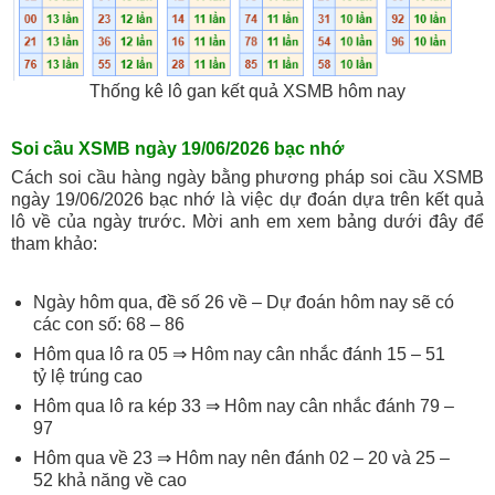
Thống kê lô gan kết quả XSMB hôm nay
Soi cầu XSMB ngày 19/06/2026 bạc nhớ
Cách soi cầu hàng ngày bằng phương pháp soi cầu XSMB
ngày 19/06/2026 bạc nhớ là việc dự đoán dựa trên kết quả
lô về của ngày trước. Mời anh em xem bảng dưới đây để
tham khảo:
Ngày hôm qua, đề số 26 về – Dự đoán hôm nay sẽ có
các con số: 68 – 86
Hôm qua lô ra 05 ⇒ Hôm nay cân nhắc đánh 15 – 51
tỷ lệ trúng cao
Hôm qua lô ra kép 33 ⇒ Hôm nay cân nhắc đánh 79 –
97
Hôm qua về 23 ⇒ Hôm nay nên đánh 02 – 20 và 25 –
52 khả năng về cao