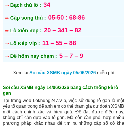
34
Bạch thủ lô :
⇒
05-50 : 68-86
Cặp song thủ :
⇒
20 – 341 – 82
Lô xiên đẹp :
⇒
11 – 55 – 88
Lô Kép Vip :
⇒
5 – 7 – 9
Đề hôm nay chạm :
⇒
Xem lại
Soi cầu XSMB ngày 05/06/2026
miễn phí
Soi cầu XSMB ngày 14/06/2026 bằng cách thống kê lô
gan
Tại trang web Lokhung247.Vip, việc sử dụng lô gan là một
yếu tố quan trọng để anh em có thể tham gia dự đoán XSMB
một cách chính xác và hiệu quả. Để đạt được điều này,
không chỉ cần dựa vào lô gan. Mà còn cần phối hợp nhiều
phương pháp khác nhau để tìm ra những cặp số có khả