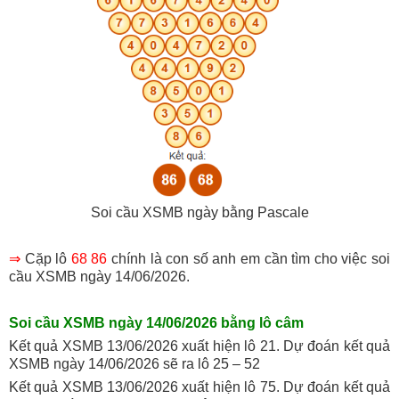
Soi cầu XSMB ngày bằng Pascale
⇒
Cặp lô
68 86
chính là con số anh em cần tìm cho việc soi
cầu XSMB ngày 14/06/2026.
Soi cầu XSMB ngày 14/06/2026 bằng lô câm
Kết quả XSMB 13/06/2026 xuất hiện lô 21. Dự đoán kết quả
XSMB ngày 14/06/2026 sẽ ra lô 25 – 52
Kết quả XSMB 13/06/2026 xuất hiện lô 75. Dự đoán kết quả