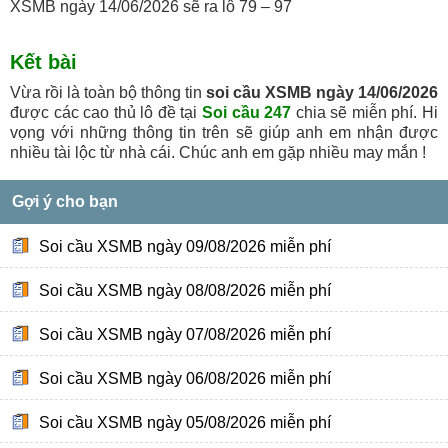
XSMB ngày 14/06/2026 sẽ ra lô 79 – 97
Kết bài
Vừa rồi là toàn bộ thông tin
soi cầu XSMB ngày 14/06/2026
được các cao thủ lô đề tại
Soi cầu 247
chia sẽ miễn phí. Hi
vọng với những thông tin trên sẽ giúp anh em nhận được
nhiều tài lộc từ nhà cái. Chúc anh em gặp nhiều may mắn !
Gợi ý cho bạn
Soi cầu XSMB ngày 09/08/2026 miễn phí
Soi cầu XSMB ngày 08/08/2026 miễn phí
Soi cầu XSMB ngày 07/08/2026 miễn phí
Soi cầu XSMB ngày 06/08/2026 miễn phí
Soi cầu XSMB ngày 05/08/2026 miễn phí