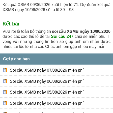
Kết quả XSMB 09/06/2026 xuất hiện lô 71. Dự đoán kết quả
XSMB ngày 10/06/2026 sẽ ra lô 39 – 93
Kết bài
Vừa rồi là toàn bộ thông tin
soi cầu XSMB ngày 10/06/2026
được các cao thủ lô đề tại
Soi cầu 247
chia sẽ miễn phí. Hi
vọng với những thông tin trên sẽ giúp anh em nhận được
nhiều tài lộc từ nhà cái. Chúc anh em gặp nhiều may mắn !
Gợi ý cho bạn
Soi cầu XSMB ngày 07/08/2026 miễn phí
Soi cầu XSMB ngày 06/08/2026 miễn phí
Soi cầu XSMB ngày 05/08/2026 miễn phí
Soi cầu XSMB ngày 04/08/2026 miễn phí