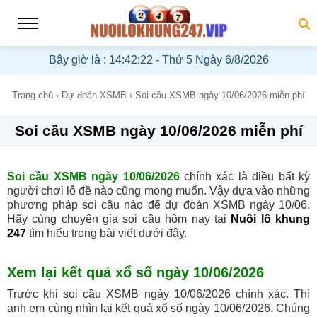
Bây giờ là :
14:42:22 - Thứ 5 Ngày 6/8/2026
Trang chủ
›
Dự đoán XSMB
›
Soi cầu XSMB ngày 10/06/2026 miễn phí
Soi cầu XSMB ngày 10/06/2026 miễn phí
Soi cầu XSMB ngày 10/06/2026
chính xác là điều bất kỳ
người chơi lô đề nào cũng mong muốn. Vậy dựa vào những
phương pháp soi cầu nào để dự đoán XSMB ngày 10/06.
Hãy cùng chuyên gia soi cầu hôm nay tại
Nuôi lô khung
247
tìm hiểu trong bài viết dưới đây.
Xem lại kết quả xổ số ngày 10/06/2026
Trước khi soi cầu XSMB ngày 10/06/2026 chính xác. Thì
anh em cùng nhìn lại kết quả xổ số ngày 10/06/2026. Chúng