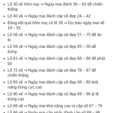
Lô 30 về hôm nay ⇒ Ngày mai đánh 36 – 63 để chiến
thắng
Lô 40 về ⇒ Ngày mai đánh cặp số đẹp 24 – 42
Bảng kết quả hôm nay có lô 39 ⇒ Dự báo ngày mai về
19 – 91
Lô 56 về ⇒ Ngày mai đánh cặp số đẹp 57 – 75 để ăn
to
Lô 59 về ⇒ Ngày mai đánh cặp số đẹp 05 – 50 dễ
trúng
Lô 61 về ⇒ Ngày mai đánh cặp số đẹp 68 – 86 để phát
tài
Lô 72 về ⇒ Ngày mai đánh cặp số đẹp 78 – 87 để
chiến thắng
Lô 85 về ⇒ Ngày mai đánh cặp số đẹp 08 – 80 khả
năng trúng cực cao
Lô 90 về ⇒ Ngày mai đánh cặp số đẹp 69 – 96 tỷ lệ
trúng cao
Lô 66 về ⇒ Ngày mai khả năng cao ra cặp số 67 – 76
Lô 86 về ⇒ Ngày mai cân nhắc đánh cặp số 69 – 96