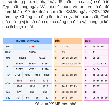
tôi sử dụng phương pháp này để phân tích các cặp số lô tô
đẹp nhất trong ngày. Và chia sẻ chúng với anh em lô đề để
tham khảo. Để dự đoán soi cầu XSMB ngày 07/07/2026
hôm nay. Chúng tôi cũng tính toán dựa trên xác suất, đánh
giá những vị trí số nào có khả năng ổn định và mang lại kết
quả tích cực nhất.
Kết quả XSMB mới nhất