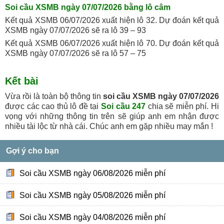
Soi cầu XSMB ngày 07/07/2026 bằng lô câm
Kết quả XSMB 06/07/2026 xuất hiện lô 32. Dự đoán kết quả
XSMB ngày 07/07/2026 sẽ ra lô 39 – 93
Kết quả XSMB 06/07/2026 xuất hiện lô 70. Dự đoán kết quả
XSMB ngày 07/07/2026 sẽ ra lô 57 – 75
Kết bài
Vừa rồi là toàn bộ thông tin
soi cầu XSMB ngày 07/07/2026
được các cao thủ lô đề tại
Soi cầu 247
chia sẽ miễn phí. Hi
vọng với những thông tin trên sẽ giúp anh em nhận được
nhiều tài lộc từ nhà cái. Chúc anh em gặp nhiều may mắn !
Gợi ý cho bạn
Soi cầu XSMB ngày 06/08/2026 miễn phí
Soi cầu XSMB ngày 05/08/2026 miễn phí
Soi cầu XSMB ngày 04/08/2026 miễn phí