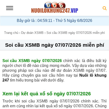
Bây giờ là :
04:59:12 - Thứ 5 Ngày 6/8/2026
Trang chủ
›
Dự đoán XSMB
›
Soi cầu XSMB ngày 07/07/2026 miễn phí
Soi cầu XSMB ngày 07/07/2026 miễn phí
Soi cầu XSMB ngày 07/07/2026
chính xác là điều bất kỳ
người chơi lô đề nào cũng mong muốn. Vậy dựa vào những
phương pháp soi cầu nào để dự đoán XSMB ngày 07/07.
Hãy cùng chuyên gia soi cầu hôm nay tại
Nuôi lô khung
247
tìm hiểu trong bài viết dưới đây.
Xem lại kết quả xổ số ngày 07/07/2026
Trước khi soi cầu XSMB ngày 07/07/2026 chính xác. Thì
anh em cùng nhìn lại kết quả xổ số ngày 07/07/2026. Chúng