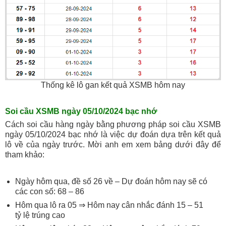
Thống kê lô gan kết quả XSMB hôm nay
Soi cầu XSMB ngày 05/10/2024 bạc nhớ
Cách soi cầu hàng ngày bằng phương pháp soi cầu XSMB
ngày 05/10/2024 bạc nhớ là việc dự đoán dựa trên kết quả
lô về của ngày trước. Mời anh em xem bảng dưới đây để
tham khảo:
Ngày hôm qua, đề số 26 về – Dự đoán hôm nay sẽ có
các con số: 68 – 86
Hôm qua lô ra 05 ⇒ Hôm nay cân nhắc đánh 15 – 51
tỷ lệ trúng cao