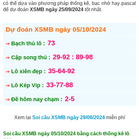
có thể dựa vào phương pháp thống kê, bạc nhớ hay pascal
để dự đoán
XSMB ngày 25/09/2024
tốt nhất.
Dự đoán XSMB ngày 05/10/2024
73
Bạch thủ lô :
⇒
29-92 : 89-98
Cặp song thủ :
⇒
35-64-92
Lô xiên đẹp :
⇒
33-77-88
Lô Kép Vip :
⇒
2-5
Đề hôm nay chạm :
⇒
Xem lại
Soi cầu XSMB ngày 29/08/2024
miễn phí
Soi cầu XSMB ngày 05/10/2024 bằng cách thống kê lô