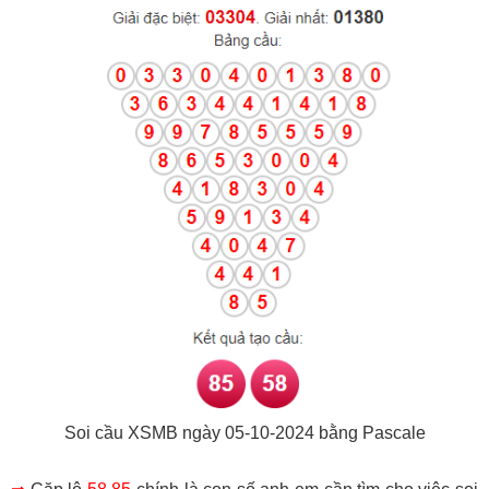
Soi cầu XSMB ngày 05-10-2024 bằng Pascale