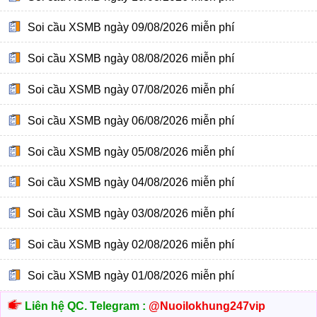
Soi cầu XSMB ngày 09/08/2026 miễn phí
Soi cầu XSMB ngày 08/08/2026 miễn phí
Soi cầu XSMB ngày 07/08/2026 miễn phí
Soi cầu XSMB ngày 06/08/2026 miễn phí
Soi cầu XSMB ngày 05/08/2026 miễn phí
Soi cầu XSMB ngày 04/08/2026 miễn phí
Soi cầu XSMB ngày 03/08/2026 miễn phí
Soi cầu XSMB ngày 02/08/2026 miễn phí
Soi cầu XSMB ngày 01/08/2026 miễn phí
Liên hệ QC. Telegram :
@Nuoilokhung247vip