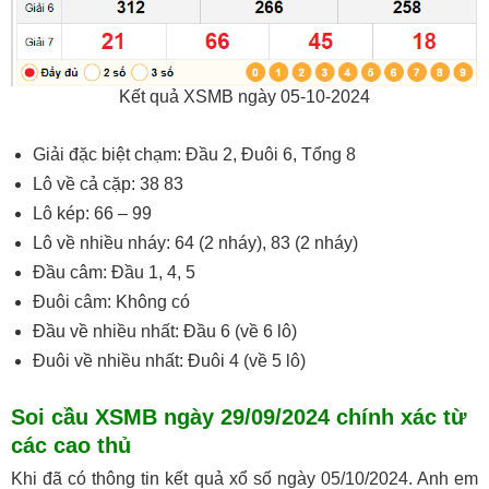
Kết quả XSMB ngày 05-10-2024
Giải đặc biệt chạm: Đầu 2, Đuôi 6, Tổng 8
Lô về cả cặp: 38 83
Lô kép: 66 – 99
Lô về nhiều nháy: 64 (2 nháy), 83 (2 nháy)
Đầu câm: Đầu 1, 4, 5
Đuôi câm: Không có
Đầu về nhiều nhất: Đầu 6 (về 6 lô)
Đuôi về nhiều nhất: Đuôi 4 (về 5 lô)
Soi cầu XSMB ngày 29/09/2024 chính xác từ
các cao thủ
Khi đã có thông tin kết quả xổ số ngày 05/10/2024. Anh em