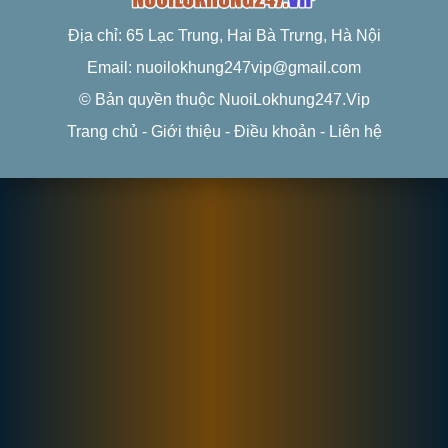
Địa chỉ: 65 Lạc Trung, Hai Bà Trưng, Hà Nội
Email:
nuoilokhung247vip@gmail.com
© Bản quyền thuộc NuoiLokhung247.Vip
Trang chủ
-
Giới thiệu
-
Điều khoản
-
Liên hệ