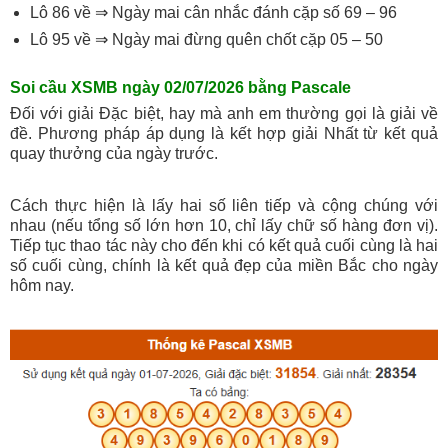
Lô 86 về ⇒ Ngày mai cân nhắc đánh cặp số 69 – 96
Lô 95 về ⇒ Ngày mai đừng quên chốt cặp 05 – 50
Soi cầu XSMB ngày 02/07/2026 bằng Pascale
Đối với giải Đặc biệt, hay mà anh em thường gọi là giải về
đề. Phương pháp áp dụng là kết hợp giải Nhất từ kết quả
quay thưởng của ngày trước.
Cách thực hiện là lấy hai số liên tiếp và cộng chúng với
nhau (nếu tổng số lớn hơn 10, chỉ lấy chữ số hàng đơn vị).
Tiếp tục thao tác này cho đến khi có kết quả cuối cùng là hai
số cuối cùng, chính là kết quả đẹp của miền Bắc cho ngày
hôm nay.