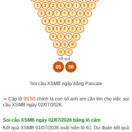
Soi cầu XSMB ngày bằng Pascale
⇒
Cặp lô
05 50
chính là con số anh em cần tìm cho việc soi
cầu XSMB ngày 02/07/2026.
Soi cầu XSMB ngày 02/07/2026 bằng lô câm
Kết quả XSMB 01/07/2026 xuất hiện lô 61. Dự đoán kết quả