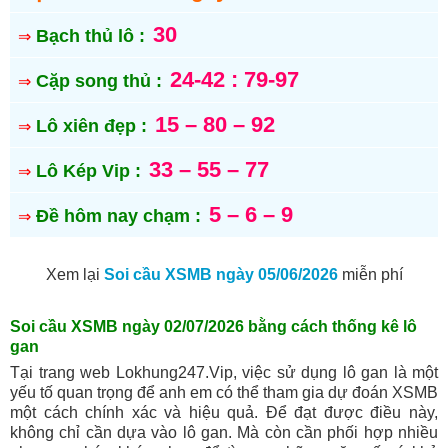
30
Bạch thủ lô :
⇒
24-42 : 79-97
Cặp song thủ :
⇒
15 – 80 – 92
Lô xiên đẹp :
⇒
33 – 55 – 77
Lô Kép Vip :
⇒
5 – 6 – 9
Đề hôm nay chạm :
⇒
Xem lại
Soi cầu XSMB ngày 05/06/2026
miễn phí
Soi cầu XSMB ngày 02/07/2026 bằng cách thống kê lô
gan
Tại trang web Lokhung247.Vip, việc sử dụng lô gan là một
yếu tố quan trọng để anh em có thể tham gia dự đoán XSMB
một cách chính xác và hiệu quả. Để đạt được điều này,
không chỉ cần dựa vào lô gan. Mà còn cần phối hợp nhiều