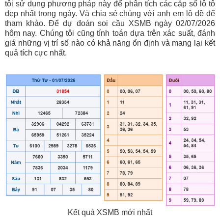
tôi sử dụng phương pháp này để phân tích các cặp số lô tô
đẹp nhất trong ngày. Và chia sẻ chúng với anh em lô đề để
tham khảo. Để dự đoán soi cầu XSMB ngày 02/07/2026
hôm nay. Chúng tôi cũng tính toán dựa trên xác suất, đánh
giá những vị trí số nào có khả năng ổn định và mang lại kết
quả tích cực nhất.
Kết quả XSMB mới nhất