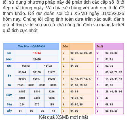
tôi sử dụng phương pháp này để phân tích các cặp số lô tô
đẹp nhất trong ngày. Và chia sẻ chúng với anh em lô đề để
tham khảo. Để dự đoán soi cầu XSMB ngày 31/05/2026
hôm nay. Chúng tôi cũng tính toán dựa trên xác suất, đánh
giá những vị trí số nào có khả năng ổn định và mang lại kết
quả tích cực nhất.
Kết quả XSMB mới nhất