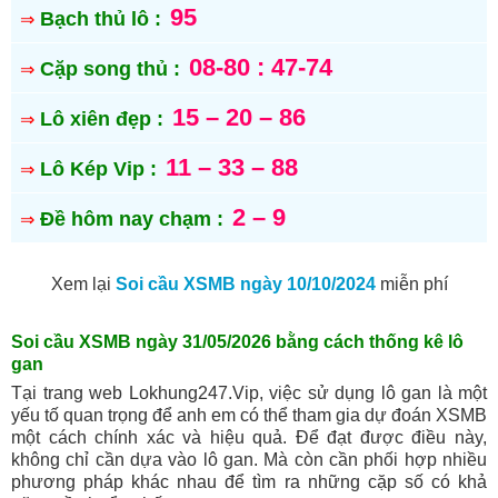
95
Bạch thủ lô :
⇒
08-80 : 47-74
Cặp song thủ :
⇒
15 – 20 – 86
Lô xiên đẹp :
⇒
11 – 33 – 88
Lô Kép Vip :
⇒
2 – 9
Đề hôm nay chạm :
⇒
Xem lại
Soi cầu XSMB ngày 10/10/2024
miễn phí
Soi cầu XSMB ngày 31/05/2026 bằng cách thống kê lô
gan
Tại trang web Lokhung247.Vip, việc sử dụng lô gan là một
yếu tố quan trọng để anh em có thể tham gia dự đoán XSMB
một cách chính xác và hiệu quả. Để đạt được điều này,
không chỉ cần dựa vào lô gan. Mà còn cần phối hợp nhiều
phương pháp khác nhau để tìm ra những cặp số có khả