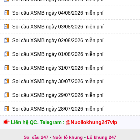
Soi cầu XSMB ngày 04/08/2026 miễn phí
Soi cầu XSMB ngày 03/08/2026 miễn phí
Soi cầu XSMB ngày 02/08/2026 miễn phí
Soi cầu XSMB ngày 01/08/2026 miễn phí
Soi cầu XSMB ngày 31/07/2026 miễn phí
Soi cầu XSMB ngày 30/07/2026 miễn phí
Soi cầu XSMB ngày 29/07/2026 miễn phí
Soi cầu XSMB ngày 28/07/2026 miễn phí
Liên hệ QC. Telegram :
@Nuoilokhung247vip
-
-
Soi cầu 247
Nuôi lô khung
Lô khung 247