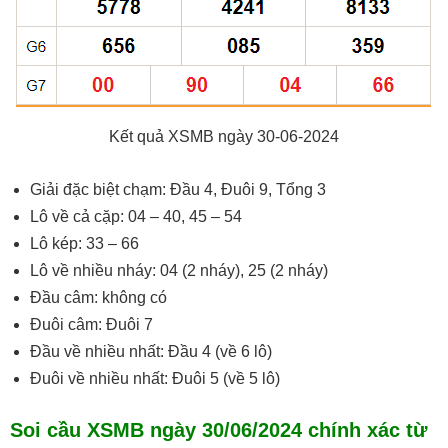
Kết quả XSMB ngày 30-06-2024
Giải đặc biệt chạm: Đầu 4, Đuôi 9, Tổng 3
Lô về cả cặp: 04 – 40, 45 – 54
Lô kép: 33 – 66
Lô về nhiều nháy: 04 (2 nháy), 25 (2 nháy)
Đầu câm: không có
Đuôi câm: Đuôi 7
Đầu về nhiều nhất: Đầu 4 (về 6 lô)
Đuôi về nhiều nhất: Đuôi 5 (về 5 lô)
Soi cầu XSMB ngày 30/06/2024 chính xác từ