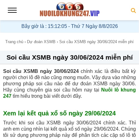
Bây giờ là :
15:12:06 - Thứ 7 Ngày 8/8/2026
Trang chủ
›
Dự đoán XSMB
›
Soi cầu XSMB ngày 30/06/2024 miễn phí
Soi cầu XSMB ngày 30/06/2024 miễn phí
Soi cầu XSMB ngày 30/06/2024
chính xác là điều bất kỳ
người chơi lô đề nào cũng mong muốn. Vậy dựa vào những
phương pháp soi cầu nào để dự đoán XSMB ngày 30/06.
Hãy cùng chuyên gia soi cầu hôm nay tại
Nuôi lô khung
247
tìm hiểu trong bài viết dưới đây.
Xem lại kết quả xổ số ngày 29/06/2024
Trước khi soi cầu XSMB ngày 30/06/2024 chính xác. Thì
anh em cùng nhìn lại kết quả xổ số ngày 29/06/2024. Chúng
tôi sử dụng phương pháp này để phân tích các cặp số lô tô