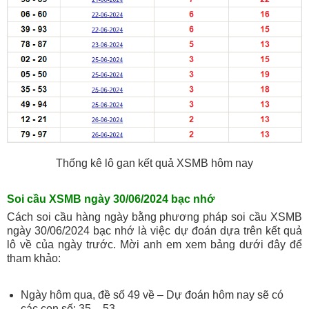
Thống kê lô gan kết quả XSMB hôm nay
Soi cầu XSMB ngày 30/06/2024 bạc nhớ
Cách soi cầu hàng ngày bằng phương pháp soi cầu XSMB
ngày 30/06/2024 bạc nhớ là việc dự đoán dựa trên kết quả
lô về của ngày trước. Mời anh em xem bảng dưới đây để
tham khảo:
Ngày hôm qua, đề số 49 về – Dự đoán hôm nay sẽ có
các con số: 35 – 53