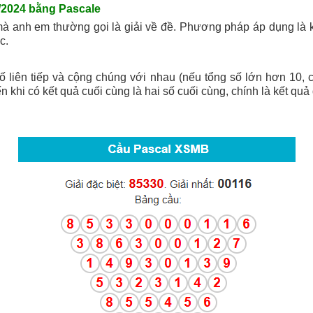
/2024 bằng Pascale
 mà anh em thường gọi là giải về đề. Phương pháp áp dụng là k
c.
số liên tiếp và cộng chúng với nhau (nếu tổng số lớn hơn 10, c
ến khi có kết quả cuối cùng là hai số cuối cùng, chính là kết q