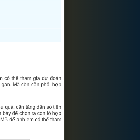
em có thể tham gia dự đoán
ô gan. Mà còn cần phối hợp
u quả, cần tăng dần số tiền
h bày để chọn ra con lô hợp
XSMB để anh em có thể tham