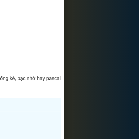
hống kê, bạc nhớ hay pascal