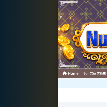
Home
Soi Cầu XSMB