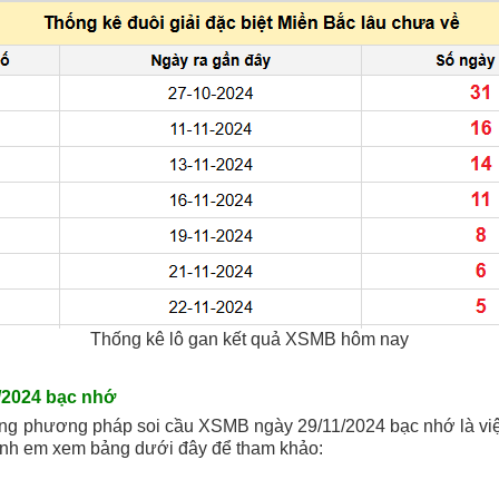
Thống kê lô gan kết quả XSMB hôm nay
/2024 bạc nhớ
ng phương pháp soi cầu XSMB ngày 29/11/2024 bạc nhớ là việ
 anh em xem bảng dưới đây để tham khảo: