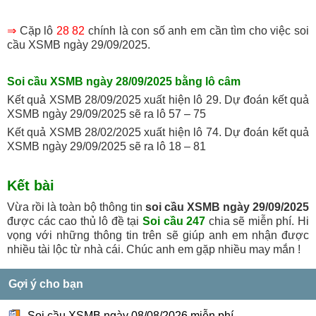
⇒
Cặp lô
28 82
chính là con số anh em cần tìm cho việc soi
cầu XSMB ngày 29/09/2025.
Soi cầu XSMB ngày 28/09/2025 bằng lô câm
Kết quả XSMB 28/09/2025 xuất hiện lô 29. Dự đoán kết quả
XSMB ngày 29/09/2025 sẽ ra lô 57 – 75
Kết quả XSMB 28/02/2025 xuất hiện lô 74. Dự đoán kết quả
XSMB ngày 29/09/2025 sẽ ra lô 18 – 81
Kết bài
Vừa rồi là toàn bộ thông tin
soi cầu XSMB ngày 29/09/2025
được các cao thủ lô đề tại
Soi cầu 247
chia sẽ miễn phí. Hi
vọng với những thông tin trên sẽ giúp anh em nhận được
nhiều tài lộc từ nhà cái. Chúc anh em gặp nhiều may mắn !
Gợi ý cho bạn
Soi cầu XSMB ngày 08/08/2026 miễn phí