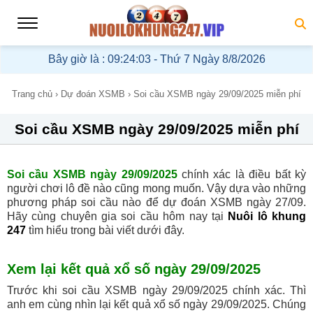
Bây giờ là :
09:24:04 - Thứ 7 Ngày 8/8/2026
Trang chủ
›
Dự đoán XSMB
›
Soi cầu XSMB ngày 29/09/2025 miễn phí
Soi cầu XSMB ngày 29/09/2025 miễn phí
Soi cầu XSMB ngày 29/09/2025
chính xác là điều bất kỳ
người chơi lô đề nào cũng mong muốn. Vậy dựa vào những
phương pháp soi cầu nào để dự đoán XSMB ngày 27/09.
Hãy cùng chuyên gia soi cầu hôm nay tại
Nuôi lô khung
247
tìm hiểu trong bài viết dưới đây.
Xem lại kết quả xổ số ngày 29/09/2025
Trước khi soi cầu XSMB ngày 29/09/2025 chính xác. Thì
anh em cùng nhìn lại kết quả xổ số ngày 29/09/2025. Chúng