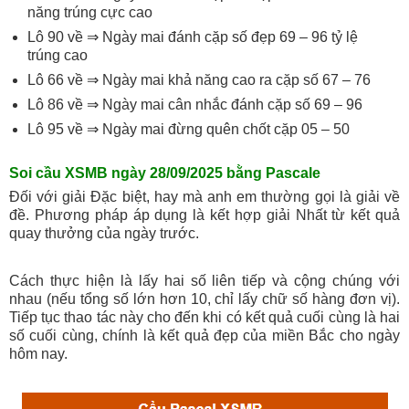
năng trúng cực cao
Lô 90 về ⇒ Ngày mai đánh cặp số đẹp 69 – 96 tỷ lệ
trúng cao
Lô 66 về ⇒ Ngày mai khả năng cao ra cặp số 67 – 76
Lô 86 về ⇒ Ngày mai cân nhắc đánh cặp số 69 – 96
Lô 95 về ⇒ Ngày mai đừng quên chốt cặp 05 – 50
Soi cầu XSMB ngày 28/09/2025 bằng Pascale
Đối với giải Đặc biệt, hay mà anh em thường gọi là giải về
đề. Phương pháp áp dụng là kết hợp giải Nhất từ kết quả
quay thưởng của ngày trước.
Cách thực hiện là lấy hai số liên tiếp và cộng chúng với
nhau (nếu tổng số lớn hơn 10, chỉ lấy chữ số hàng đơn vị).
Tiếp tục thao tác này cho đến khi có kết quả cuối cùng là hai
số cuối cùng, chính là kết quả đẹp của miền Bắc cho ngày
hôm nay.