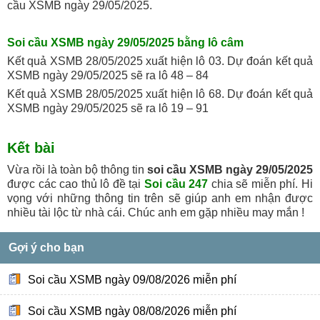
cầu XSMB ngày 29/05/2025.
Soi cầu XSMB ngày 29/05/2025 bằng lô câm
Kết quả XSMB 28/05/2025 xuất hiện lô 03. Dự đoán kết quả
XSMB ngày 29/05/2025 sẽ ra lô 48 – 84
Kết quả XSMB 28/05/2025 xuất hiện lô 68. Dự đoán kết quả
XSMB ngày 29/05/2025 sẽ ra lô 19 – 91
Kết bài
Vừa rồi là toàn bộ thông tin
soi cầu XSMB ngày 29/05/2025
được các cao thủ lô đề tại
Soi cầu 247
chia sẽ miễn phí. Hi
vọng với những thông tin trên sẽ giúp anh em nhận được
nhiều tài lộc từ nhà cái. Chúc anh em gặp nhiều may mắn !
Gợi ý cho bạn
Soi cầu XSMB ngày 09/08/2026 miễn phí
Soi cầu XSMB ngày 08/08/2026 miễn phí