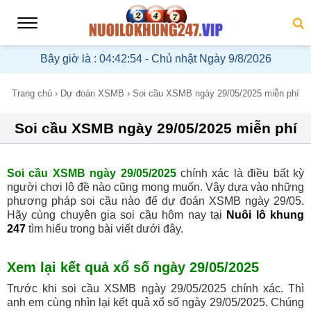
Bây giờ là :
04:42:55 - Chủ nhật Ngày 9/8/2026
Trang chủ
›
Dự đoán XSMB
›
Soi cầu XSMB ngày 29/05/2025 miễn phí
Soi cầu XSMB ngày 29/05/2025 miễn phí
Soi cầu XSMB ngày 29/05/2025
chính xác là điều bất kỳ
người chơi lô đề nào cũng mong muốn. Vậy dựa vào những
phương pháp soi cầu nào để dự đoán XSMB ngày 29/05.
Hãy cùng chuyên gia soi cầu hôm nay tại
Nuôi lô khung
247
tìm hiểu trong bài viết dưới đây.
Xem lại kết quả xổ số ngày 29/05/2025
Trước khi soi cầu XSMB ngày 29/05/2025 chính xác. Thì
anh em cùng nhìn lại kết quả xổ số ngày 29/05/2025. Chúng