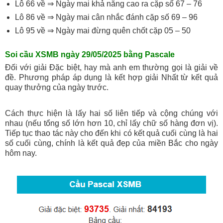
Lô 66 về ⇒ Ngày mai khả năng cao ra cặp số 67 – 76
Lô 86 về ⇒ Ngày mai cân nhắc đánh cặp số 69 – 96
Lô 95 về ⇒ Ngày mai đừng quên chốt cặp 05 – 50
Soi cầu XSMB ngày 29/05/2025 bằng Pascale
Đối với giải Đặc biệt, hay mà anh em thường gọi là giải về
đề. Phương pháp áp dụng là kết hợp giải Nhất từ kết quả
quay thưởng của ngày trước.
Cách thực hiện là lấy hai số liên tiếp và cộng chúng với
nhau (nếu tổng số lớn hơn 10, chỉ lấy chữ số hàng đơn vị).
Tiếp tục thao tác này cho đến khi có kết quả cuối cùng là hai
số cuối cùng, chính là kết quả đẹp của miền Bắc cho ngày
hôm nay.