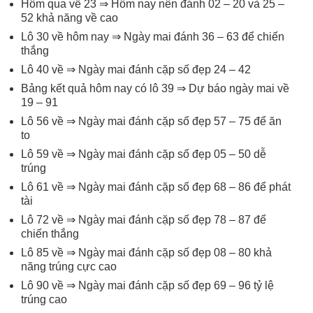
Hôm qua về 23 ⇒ Hôm nay nên đánh 02 – 20 và 25 –
52 khả năng về cao
Lô 30 về hôm nay ⇒ Ngày mai đánh 36 – 63 để chiến
thắng
Lô 40 về ⇒ Ngày mai đánh cặp số đẹp 24 – 42
Bảng kết quả hôm nay có lô 39 ⇒ Dự báo ngày mai về
19 – 91
Lô 56 về ⇒ Ngày mai đánh cặp số đẹp 57 – 75 để ăn
to
Lô 59 về ⇒ Ngày mai đánh cặp số đẹp 05 – 50 dễ
trúng
Lô 61 về ⇒ Ngày mai đánh cặp số đẹp 68 – 86 để phát
tài
Lô 72 về ⇒ Ngày mai đánh cặp số đẹp 78 – 87 để
chiến thắng
Lô 85 về ⇒ Ngày mai đánh cặp số đẹp 08 – 80 khả
năng trúng cực cao
Lô 90 về ⇒ Ngày mai đánh cặp số đẹp 69 – 96 tỷ lệ
trúng cao