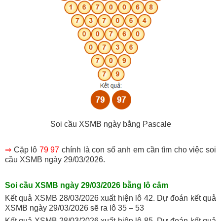
Soi cầu XSMB ngày bằng Pascale
⇒
Cặp lô
79 97
chính là con số anh em cần tìm cho việc soi
cầu XSMB ngày 29/03/2026.
Soi cầu XSMB ngày 29/03/2026 bằng lô câm
Kết quả XSMB 28/03/2026 xuất hiện lô 42. Dự đoán kết quả
XSMB ngày 29/03/2026 sẽ ra lô 35 – 53
Kết quả XSMB 28/03/2026 xuất hiện lô 85. Dự đoán kết quả