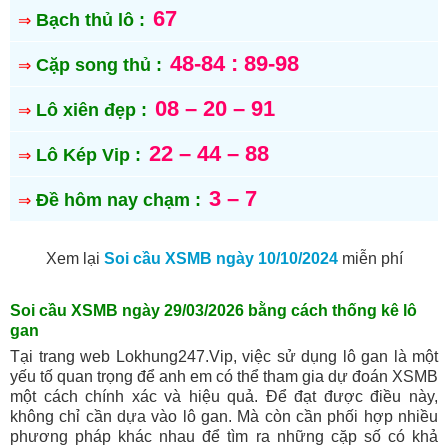
67
Bạch thủ lô :
⇒
48-84 : 89-98
Cặp song thủ :
⇒
08 – 20 – 91
Lô xiên đẹp :
⇒
22 – 44 – 88
Lô Kép Vip :
⇒
3 – 7
Đề hôm nay chạm :
⇒
Xem lại
Soi cầu XSMB ngày 10/10/2024
miễn phí
Soi cầu XSMB ngày 29/03/2026 bằng cách thống kê lô
gan
Tại trang web Lokhung247.Vip, việc sử dụng lô gan là một
yếu tố quan trọng để anh em có thể tham gia dự đoán XSMB
một cách chính xác và hiệu quả. Để đạt được điều này,
không chỉ cần dựa vào lô gan. Mà còn cần phối hợp nhiều
phương pháp khác nhau để tìm ra những cặp số có khả