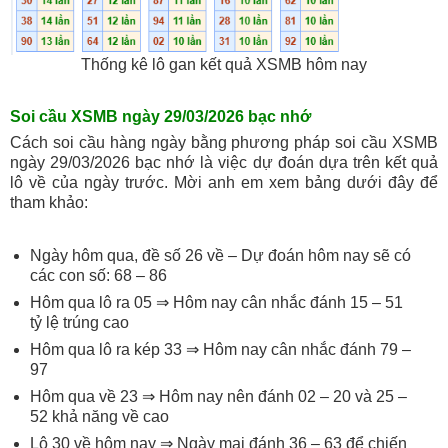
Thống kê lô gan kết quả XSMB hôm nay
Soi cầu XSMB ngày 29/03/2026 bạc nhớ
Cách soi cầu hàng ngày bằng phương pháp soi cầu XSMB
ngày 29/03/2026 bạc nhớ là việc dự đoán dựa trên kết quả
lô về của ngày trước. Mời anh em xem bảng dưới đây để
tham khảo:
Ngày hôm qua, đề số 26 về – Dự đoán hôm nay sẽ có
các con số: 68 – 86
Hôm qua lô ra 05 ⇒ Hôm nay cân nhắc đánh 15 – 51
tỷ lệ trúng cao
Hôm qua lô ra kép 33 ⇒ Hôm nay cân nhắc đánh 79 –
97
Hôm qua về 23 ⇒ Hôm nay nên đánh 02 – 20 và 25 –
52 khả năng về cao
Lô 30 về hôm nay ⇒ Ngày mai đánh 36 – 63 để chiến