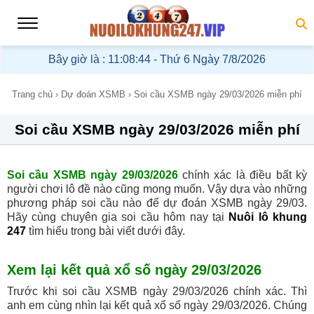
Bây giờ là :
11:08:45 - Thứ 6 Ngày 7/8/2026
Trang chủ
›
Dự đoán XSMB
›
Soi cầu XSMB ngày 29/03/2026 miễn phí
Soi cầu XSMB ngày 29/03/2026 miễn phí
Soi cầu XSMB ngày 29/03/2026
chính xác là điều bất kỳ
người chơi lô đề nào cũng mong muốn. Vậy dựa vào những
phương pháp soi cầu nào để dự đoán XSMB ngày 29/03.
Hãy cùng chuyên gia soi cầu hôm nay tại
Nuôi lô khung
247
tìm hiểu trong bài viết dưới đây.
Xem lại kết quả xổ số ngày 29/03/2026
Trước khi soi cầu XSMB ngày 29/03/2026 chính xác. Thì
anh em cùng nhìn lại kết quả xổ số ngày 29/03/2026. Chúng