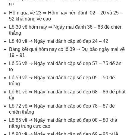
97
Hôm qua về 23 ⇒ Hôm nay nên đánh 02 – 20 và 25 –
52 khả năng về cao
Lô 30 về hôm nay ⇒ Ngày mai đánh 36 – 63 để chiến
thắng
Lô 40 về ⇒ Ngày mai đánh cặp số đẹp 24 – 42
Bảng kết quả hôm nay có lô 39 ⇒ Dự báo ngày mai về
19 – 91
Lô 56 về ⇒ Ngày mai đánh cặp số đẹp 57 – 75 để ăn
to
Lô 59 về ⇒ Ngày mai đánh cặp số đẹp 05 – 50 dễ
trúng
Lô 61 về ⇒ Ngày mai đánh cặp số đẹp 68 – 86 để phát
tài
Lô 72 về ⇒ Ngày mai đánh cặp số đẹp 78 – 87 để
chiến thắng
Lô 85 về ⇒ Ngày mai đánh cặp số đẹp 08 – 80 khả
năng trúng cực cao
Lô 90 về ⇒ Ngày mai đánh cặp số đẹp 69 – 96 tỷ lệ