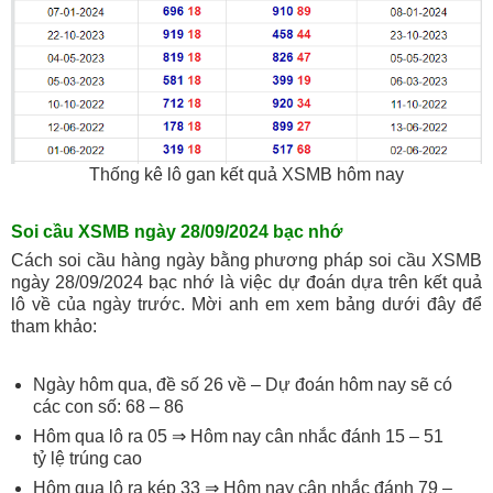
Thống kê lô gan kết quả XSMB hôm nay
Soi cầu XSMB ngày 28/09/2024 bạc nhớ
Cách soi cầu hàng ngày bằng phương pháp soi cầu XSMB
ngày 28/09/2024 bạc nhớ là việc dự đoán dựa trên kết quả
lô về của ngày trước. Mời anh em xem bảng dưới đây để
tham khảo:
Ngày hôm qua, đề số 26 về – Dự đoán hôm nay sẽ có
các con số: 68 – 86
Hôm qua lô ra 05 ⇒ Hôm nay cân nhắc đánh 15 – 51
tỷ lệ trúng cao
Hôm qua lô ra kép 33 ⇒ Hôm nay cân nhắc đánh 79 –