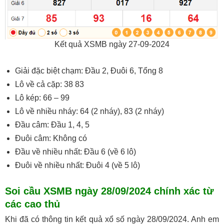
Kết quả XSMB ngày 27-09-2024
Giải đặc biệt chạm: Đầu 2, Đuôi 6, Tổng 8
Lô về cả cặp: 38 83
Lô kép: 66 – 99
Lô về nhiều nháy: 64 (2 nháy), 83 (2 nháy)
Đầu câm: Đầu 1, 4, 5
Đuôi câm: Không có
Đầu về nhiều nhất: Đầu 6 (về 6 lô)
Đuôi về nhiều nhất: Đuôi 4 (về 5 lô)
Soi cầu XSMB ngày 28/09/2024 chính xác từ
các cao thủ
Khi đã có thông tin kết quả xổ số ngày 28/09/2024. Anh em