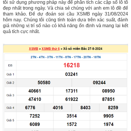
tôi sử dụng phương pháp này để phân tích các cặp số lô tô
đẹp nhất trong ngày. Và chia sẻ chúng với anh em lô đề để
tham khảo. Để dự đoán soi cầu XSMB ngày 31/08/2024
hôm nay. Chúng tôi cũng tính toán dựa trên xác suất, đánh
giá những vị trí số nào có khả năng ổn định và mang lại kết
quả tích cực nhất.