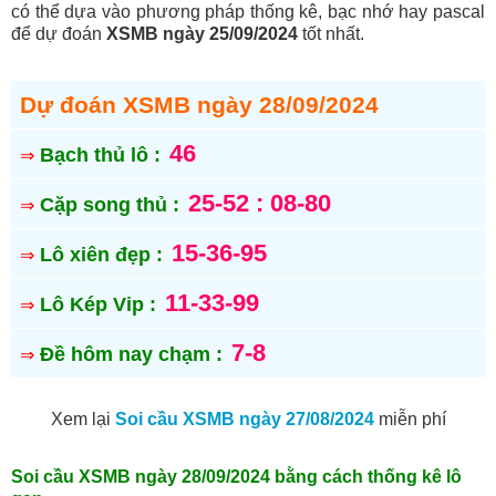
có thể dựa vào phương pháp thống kê, bạc nhớ hay pascal
để dự đoán
XSMB ngày 25/09/2024
tốt nhất.
Dự đoán XSMB ngày 28/09/2024
46
Bạch thủ lô :
⇒
25-52 : 08-80
Cặp song thủ :
⇒
15-36-95
Lô xiên đẹp :
⇒
11-33-99
Lô Kép Vip :
⇒
7-8
Đề hôm nay chạm :
⇒
Xem lại
Soi cầu XSMB ngày 27/08/2024
miễn phí
Soi cầu XSMB ngày 28/09/2024 bằng cách thống kê lô