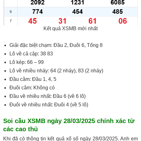
Kết quả XSMB mới nhất
Giải đặc biệt chạm: Đầu 2, Đuôi 6, Tổng 8
Lô về cả cặp: 38 83
Lô kép: 66 – 99
Lô về nhiều nháy: 64 (2 nháy), 83 (2 nháy)
Đầu câm: Đầu 1, 4, 5
Đuôi câm: Không có
Đầu về nhiều nhất: Đầu 6 (về 6 lô)
Đuôi về nhiều nhất: Đuôi 4 (về 5 lô)
Soi cầu XSMB ngày 28/03/2025 chính xác từ
các cao thủ
Khi đã có thông tin kết quả xổ số ngày 28/03/2025. Anh em