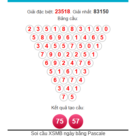
Soi cầu XSMB ngày bằng Pascale