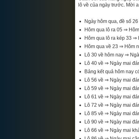
lô về của ngày trước. Mời
Ngày hôm qua, đề số 26 
Hôm qua lô ra 05 ⇒ Hôm 
Hôm qua lô ra kép 33 ⇒
Hôm qua về 23 ⇒ Hôm na
Lô 30 về hôm nay ⇒ Ngà
Lô 40 về ⇒ Ngày mai đán
Bảng kết quả hôm nay có
Lô 56 về ⇒ Ngày mai đán
Lô 59 về ⇒ Ngày mai đán
Lô 61 về ⇒ Ngày mai đán
Lô 72 về ⇒ Ngày mai đán
Lô 85 về ⇒ Ngày mai đán
Lô 90 về ⇒ Ngày mai đánh
Lô 66 về ⇒ Ngày mai khả
Lô 86 về ⇒ Ngày mai cân