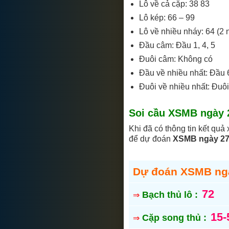
Lô về cả cặp: 38 83
Lô kép: 66 – 99
Lô về nhiều nháy: 64 (2 
Đầu câm: Đầu 1, 4, 5
Đuôi câm: Không có
Đầu về nhiều nhất: Đầu 6
Đuôi về nhiều nhất: Đuôi 
Soi cầu XSMB ngày 2
Khi đã có thông tin kết qu
để dự đoán
XSMB ngày 27
Dự đoán XSMB ngà
72
Bạch thủ lô :
⇒
15-
Cặp song thủ :
⇒