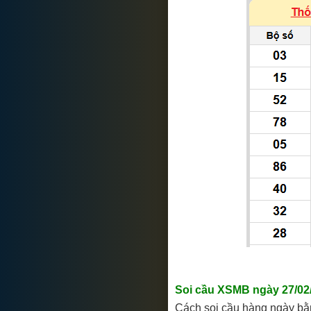
Soi cầu XSMB ngày 27/02
Cách soi cầu hàng ngày bằ