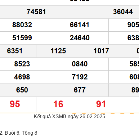
Kết quả XSMB ngày 26-02-2025
2, Đuôi 6, Tổng 8