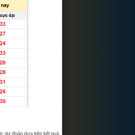
c dự đoán dựa trên kết quả