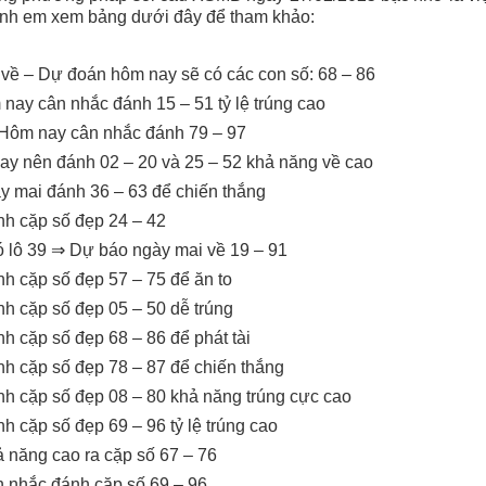
 anh em xem bảng dưới đây để tham khảo:
về – Dự đoán hôm nay sẽ có các con số: 68 – 86
nay cân nhắc đánh 15 – 51 tỷ lệ trúng cao
 Hôm nay cân nhắc đánh 79 – 97
y nên đánh 02 – 20 và 25 – 52 khả năng về cao
y mai đánh 36 – 63 để chiến thắng
h cặp số đẹp 24 – 42
 lô 39 ⇒ Dự báo ngày mai về 19 – 91
h cặp số đẹp 57 – 75 để ăn to
h cặp số đẹp 05 – 50 dễ trúng
h cặp số đẹp 68 – 86 để phát tài
h cặp số đẹp 78 – 87 để chiến thắng
h cặp số đẹp 08 – 80 khả năng trúng cực cao
 cặp số đẹp 69 – 96 tỷ lệ trúng cao
 năng cao ra cặp số 67 – 76
 nhắc đánh cặp số 69 – 96