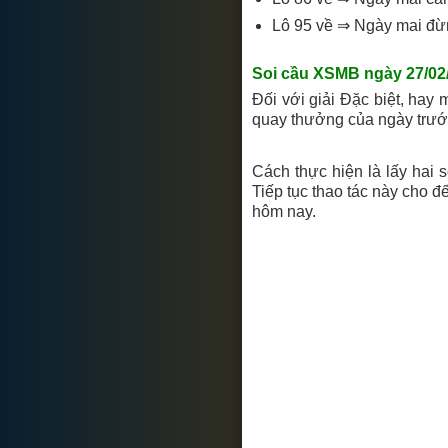
Lô 95 về ⇒ Ngày mai đừ
Soi cầu XSMB ngày 27/02
Đối với giải Đặc biệt, hay
quay thưởng của ngày trướ
Cách thực hiện là lấy hai 
Tiếp tục thao tác này cho đ
hôm nay.