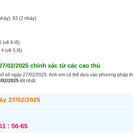
nháy), 83 (2 nháy)
 (về 6 lô)
4 (về 5 lô)
7/02/2025 chính xác từ các cao thủ
ả xổ số ngày 27/02/2025. Anh em có thể dựa vào phương pháp t
/02/2025
tốt nhất.
y 27/02/2025
51 : 56-65