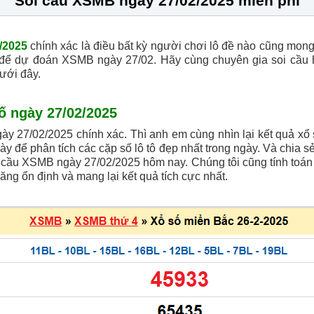
Soi cầu XSMB ngày 27/02/2025 miễn phí
/2025
chính xác là điều bất kỳ người chơi lô đề nào cũng mo
để dự đoán XSMB ngày 27/02. Hãy cùng chuyên gia soi cầu 
dưới đây.
số ngày 27/02/2025
ày 27/02/2025 chính xác. Thì anh em cùng nhìn lại kết quả xổ
y để phân tích các cặp số lô tô đẹp nhất trong ngày. Và chia s
cầu XSMB ngày 27/02/2025 hôm nay. Chúng tôi cũng tính toán 
năng ổn định và mang lại kết quả tích cực nhất.