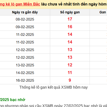
Thống kê lô gan kết quả XSMB hôm nay
/2025 bạc nhớ
ng phương pháp soi cầu XSMB ngày 27/02/2025 bạc nhớ là việ