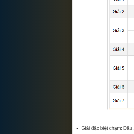
Giải đặc biệt chạm: Đầu 