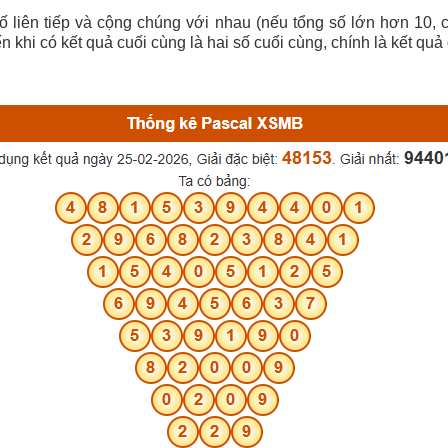
số liên tiếp và cộng chúng với nhau (nếu tổng số lớn hơn 10, c
ến khi có kết quả cuối cùng là hai số cuối cùng, chính là kết q