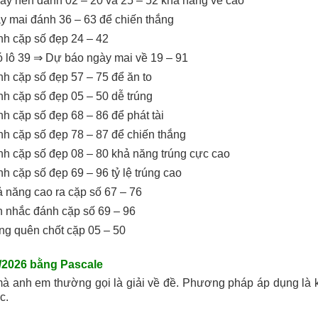
y nên đánh 02 – 20 và 25 – 52 khả năng về cao
y mai đánh 36 – 63 để chiến thắng
h cặp số đẹp 24 – 42
 lô 39 ⇒ Dự báo ngày mai về 19 – 91
h cặp số đẹp 57 – 75 để ăn to
h cặp số đẹp 05 – 50 dễ trúng
h cặp số đẹp 68 – 86 để phát tài
h cặp số đẹp 78 – 87 để chiến thắng
h cặp số đẹp 08 – 80 khả năng trúng cực cao
 cặp số đẹp 69 – 96 tỷ lệ trúng cao
 năng cao ra cặp số 67 – 76
 nhắc đánh cặp số 69 – 96
ng quên chốt cặp 05 – 50
/2026 bằng Pascale
 mà anh em thường gọi là giải về đề. Phương pháp áp dụng là k
c.