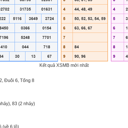
Kết quả XSMB mới nhất
2, Đuôi 6, Tổng 8
nháy), 83 (2 nháy)
 (về 6 lô)