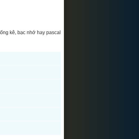
hống kê, bạc nhớ hay pascal