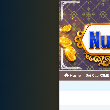
Home
Soi Cầu XSMB