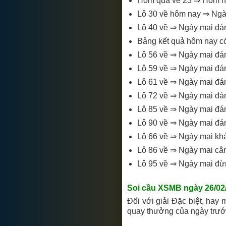
Hôm qua về 23 ⇒ Hôm na
Lô 30 về hôm nay ⇒ Ngà
Lô 40 về ⇒ Ngày mai đán
Bảng kết quả hôm nay có
Lô 56 về ⇒ Ngày mai đán
Lô 59 về ⇒ Ngày mai đán
Lô 61 về ⇒ Ngày mai đán
Lô 72 về ⇒ Ngày mai đán
Lô 85 về ⇒ Ngày mai đán
Lô 90 về ⇒ Ngày mai đánh
Lô 66 về ⇒ Ngày mai khả
Lô 86 về ⇒ Ngày mai cân
Lô 95 về ⇒ Ngày mai đừ
Soi cầu XSMB ngày 26/02
Đối với giải Đặc biệt, hay
quay thưởng của ngày trướ