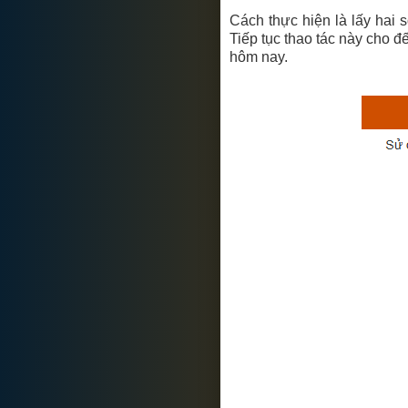
Cách thực hiện là lấy hai 
Tiếp tục thao tác này cho đ
hôm nay.