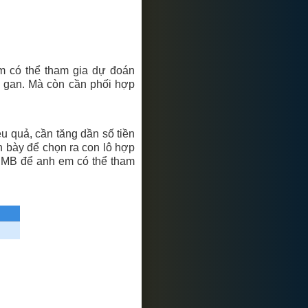
em có thể tham gia dự đoán
ô gan. Mà còn cần phối hợp
u quả, cần tăng dần số tiền
h bày để chọn ra con lô hợp
XSMB để anh em có thể tham