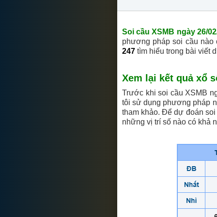
Soi cầu XSMB ngày 26/02
phương pháp soi cầu nào 
247
tìm hiểu trong bài viết 
Xem lại kết quả xổ 
Trước khi soi cầu XSMB ng
tôi sử dụng phương pháp nà
tham khảo. Để dự đoán soi 
những vị trí số nào có khả 