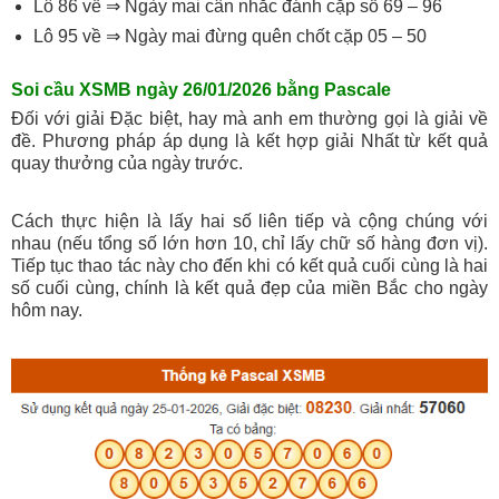
Lô 86 về ⇒ Ngày mai cân nhắc đánh cặp số 69 – 96
Lô 95 về ⇒ Ngày mai đừng quên chốt cặp 05 – 50
Soi cầu XSMB ngày 26/01/2026 bằng Pascale
Đối với giải Đặc biệt, hay mà anh em thường gọi là giải về
đề. Phương pháp áp dụng là kết hợp giải Nhất từ kết quả
quay thưởng của ngày trước.
Cách thực hiện là lấy hai số liên tiếp và cộng chúng với
nhau (nếu tổng số lớn hơn 10, chỉ lấy chữ số hàng đơn vị).
Tiếp tục thao tác này cho đến khi có kết quả cuối cùng là hai
số cuối cùng, chính là kết quả đẹp của miền Bắc cho ngày
hôm nay.