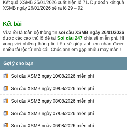
Kết quả XSMB 25/01/2026 xuất hiện lô 71. Dự đoán kết quả
XSMB ngày 26/01/2026 sẽ ra lô 29 – 92
Kết bài
Vừa rồi là toàn bộ thông tin
soi cầu XSMB ngày 26/01/2026
được các cao thủ lô đề tại
Soi cầu 247
chia sẽ miễn phí. Hi
vọng với những thông tin trên sẽ giúp anh em nhận được
nhiều tài lộc từ nhà cái. Chúc anh em gặp nhiều may mắn !
Gợi ý cho bạn
Soi cầu XSMB ngày 10/08/2026 miễn phí
Soi cầu XSMB ngày 09/08/2026 miễn phí
Soi cầu XSMB ngày 08/08/2026 miễn phí
Soi cầu XSMB ngày 07/08/2026 miễn phí
Soi cầu XSMB ngày 06/08/2026 miễn phí