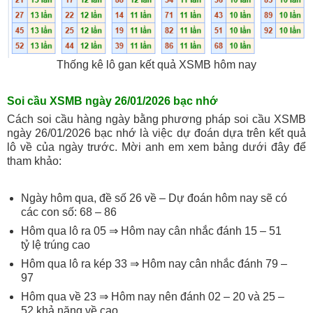
Thống kê lô gan kết quả XSMB hôm nay
Soi cầu XSMB ngày 26/01/2026 bạc nhớ
Cách soi cầu hàng ngày bằng phương pháp soi cầu XSMB
ngày 26/01/2026 bạc nhớ là việc dự đoán dựa trên kết quả
lô về của ngày trước. Mời anh em xem bảng dưới đây để
tham khảo:
Ngày hôm qua, đề số 26 về – Dự đoán hôm nay sẽ có
các con số: 68 – 86
Hôm qua lô ra 05 ⇒ Hôm nay cân nhắc đánh 15 – 51
tỷ lệ trúng cao
Hôm qua lô ra kép 33 ⇒ Hôm nay cân nhắc đánh 79 –
97
Hôm qua về 23 ⇒ Hôm nay nên đánh 02 – 20 và 25 –
52 khả năng về cao