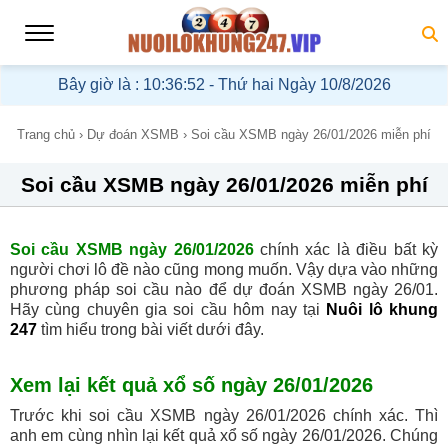
Bây giờ là :
10:36:53 - Thứ hai Ngày 10/8/2026
Trang chủ
›
Dự đoán XSMB
›
Soi cầu XSMB ngày 26/01/2026 miễn phí
Soi cầu XSMB ngày 26/01/2026 miễn phí
Soi cầu XSMB ngày 26/01/2026
chính xác là điều bất kỳ
người chơi lô đề nào cũng mong muốn. Vậy dựa vào những
phương pháp soi cầu nào để dự đoán XSMB ngày 26/01.
Hãy cùng chuyên gia soi cầu hôm nay tại
Nuôi lô khung
247
tìm hiểu trong bài viết dưới đây.
Xem lại kết quả xổ số ngày 26/01/2026
Trước khi soi cầu XSMB ngày 26/01/2026 chính xác. Thì
anh em cùng nhìn lại kết quả xổ số ngày 26/01/2026. Chúng