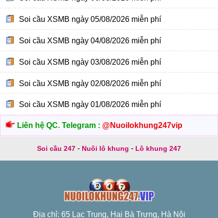
Soi cầu XSMB ngày 05/08/2026 miễn phí
Soi cầu XSMB ngày 04/08/2026 miễn phí
Soi cầu XSMB ngày 03/08/2026 miễn phí
Soi cầu XSMB ngày 02/08/2026 miễn phí
Soi cầu XSMB ngày 01/08/2026 miễn phí
Liên hệ QC. Telegram :
@Nuoilokhung247vip
-
-
Soi cầu 247
Nuôi lô khung
Lô khung 247
Địa chỉ: 65 Lạc Trung, Hai Bà Trưng, Hà Nội