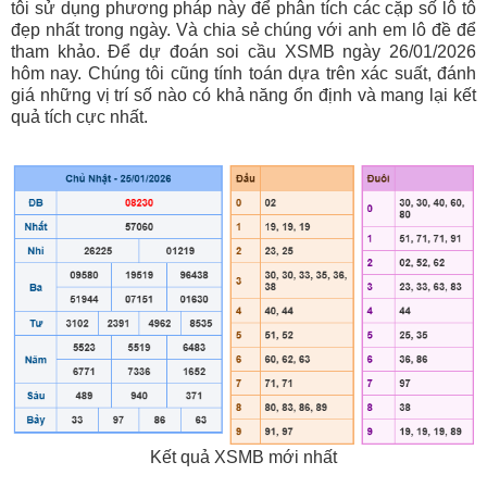
tôi sử dụng phương pháp này để phân tích các cặp số lô tô
đẹp nhất trong ngày. Và chia sẻ chúng với anh em lô đề để
tham khảo. Để dự đoán soi cầu XSMB ngày 26/01/2026
hôm nay. Chúng tôi cũng tính toán dựa trên xác suất, đánh
giá những vị trí số nào có khả năng ổn định và mang lại kết
quả tích cực nhất.
Kết quả XSMB mới nhất