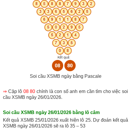
Soi cầu XSMB ngày bằng Pascale
⇒
Cặp lô
08 80
chính là con số anh em cần tìm cho việc soi
cầu XSMB ngày 26/01/2026.
Soi cầu XSMB ngày 26/01/2026 bằng lô câm
Kết quả XSMB 25/01/2026 xuất hiện lô 25. Dự đoán kết quả
XSMB ngày 26/01/2026 sẽ ra lô 35 – 53