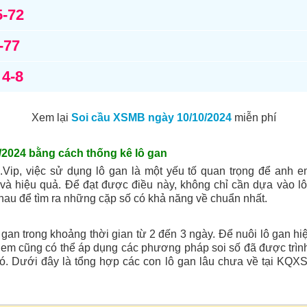
5-72
-77
4-8
Xem lại
Soi cầu XSMB ngày 10/10/2024
miễn phí
2024 bằng cách thống kê lô gan
Vip, việc sử dụng lô gan là một yếu tố quan trọng để anh 
à hiệu quả. Để đạt được điều này, không chỉ cần dựa vào l
au để tìm ra những cặp số có khả năng về chuẩn nhất.
gan trong khoảng thời gian từ 2 đến 3 ngày. Để nuôi lô gan hiệ
h em cũng có thể áp dụng các phương pháp soi số đã được trìn
n đó. Dưới đây là tổng hợp các con lô gan lâu chưa về tại KQ