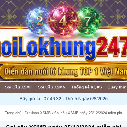
Soi Cầu XSMT
Soi Cầu XSMN
Thống kê KQXS
Quay thử
Bây giờ là :
07:46:34 - Thứ 5 Ngày 6/8/2026
Trang chủ
›
Dự đoán XSMB
›
Soi cầu XSMB ngày 25/12/2024 miễn phí