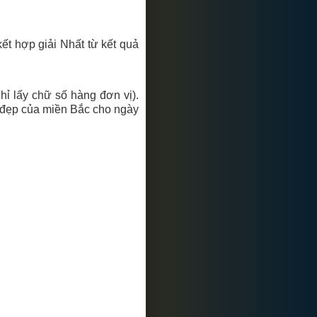
ết hợp giải Nhất từ kết quả
hỉ lấy chữ số hàng đơn vị).
uả đẹp của miền Bắc cho ngày