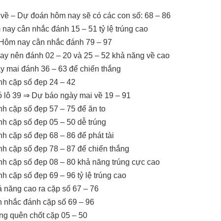
về – Dự đoán hôm nay sẽ có các con số: 68 – 86
nay cân nhắc đánh 15 – 51 tỷ lệ trúng cao
 Hôm nay cân nhắc đánh 79 – 97
y nên đánh 02 – 20 và 25 – 52 khả năng về cao
y mai đánh 36 – 63 để chiến thắng
h cặp số đẹp 24 – 42
 lô 39 ⇒ Dự báo ngày mai về 19 – 91
h cặp số đẹp 57 – 75 để ăn to
h cặp số đẹp 05 – 50 dễ trúng
h cặp số đẹp 68 – 86 để phát tài
h cặp số đẹp 78 – 87 để chiến thắng
h cặp số đẹp 08 – 80 khả năng trúng cực cao
 cặp số đẹp 69 – 96 tỷ lệ trúng cao
 năng cao ra cặp số 67 – 76
 nhắc đánh cặp số 69 – 96
ng quên chốt cặp 05 – 50