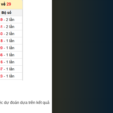
c dự đoán dựa trên kết quả