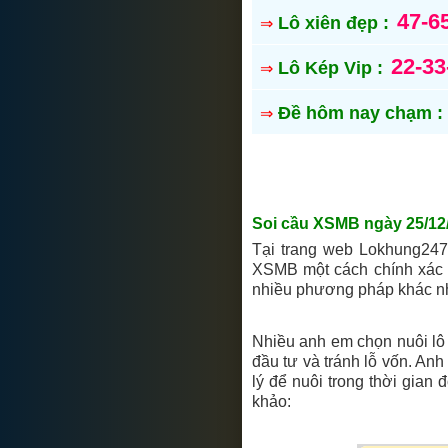
47-6
Lô xiên đẹp :
⇒
22-33
Lô Kép Vip :
⇒
Đề hôm nay chạm :
⇒
Soi cầu XSMB ngày 25/12/
Tại trang web Lokhung247.
XSMB một cách chính xác v
nhiều phương pháp khác nh
Nhiều anh em chọn nuôi lô 
đầu tư và tránh lỗ vốn. An
lý để nuôi trong thời gia
khảo: