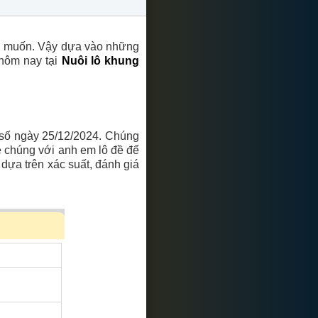
ng muốn. Vậy dựa vào những
hôm nay tại
Nuôi lô khung
 số ngày 25/12/2024. Chúng
ẻ chúng với anh em lô đề để
dựa trên xác suất, đánh giá