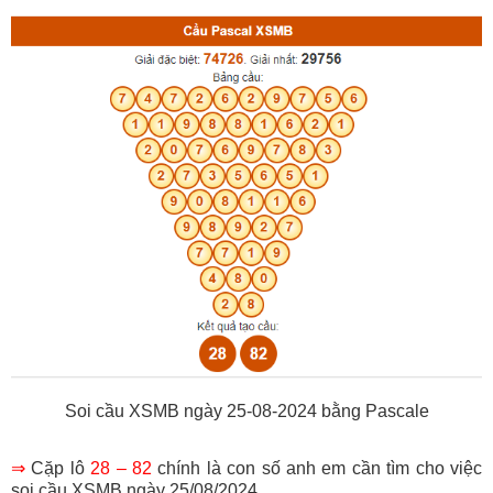
Soi cầu XSMB ngày 25-08-2024 bằng Pascale
⇒
Cặp lô
28 – 82
chính là con số anh em cần tìm cho việc
soi cầu XSMB ngày 25/08/2024.