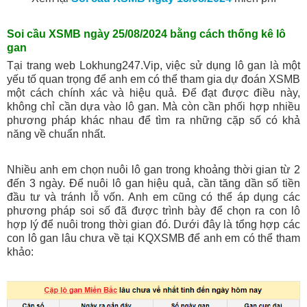
Soi cầu XSMB ngày 25/08/2024 bằng cách thống kê lô
gan
Tại trang web Lokhung247.Vip, việc sử dụng lô gan là một
yếu tố quan trọng để anh em có thể tham gia dự đoán XSMB
một cách chính xác và hiệu quả. Để đạt được điều này,
không chỉ cần dựa vào lô gan. Mà còn cần phối hợp nhiều
phương pháp khác nhau để tìm ra những cặp số có khả
năng về chuẩn nhất.
Nhiều anh em chọn nuôi lô gan trong khoảng thời gian từ 2
đến 3 ngày. Để nuôi lô gan hiệu quả, cần tăng dần số tiền
đầu tư và tránh lỗ vốn. Anh em cũng có thể áp dụng các
phương pháp soi số đã được trình bày để chọn ra con lô
hợp lý để nuôi trong thời gian đó. Dưới đây là tổng hợp các
con lô gan lâu chưa về tại KQXSMB để anh em có thể tham
khảo: