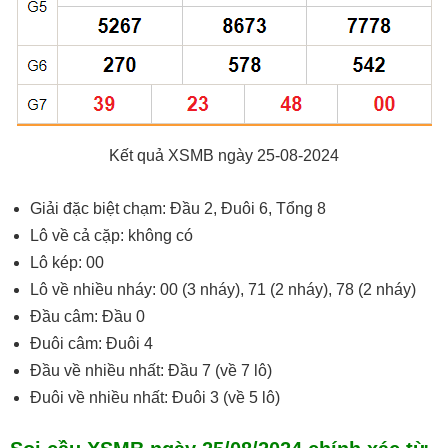
Kết quả XSMB ngày 25-08-2024
Giải đặc biệt chạm: Đầu 2, Đuôi 6, Tổng 8
Lô về cả cặp: không có
Lô kép: 00
Lô về nhiều nháy: 00 (3 nháy), 71 (2 nháy), 78 (2 nháy)
Đầu câm: Đầu 0
Đuôi câm: Đuôi 4
Đầu về nhiều nhất: Đầu 7 (về 7 lô)
Đuôi về nhiều nhất: Đuôi 3 (về 5 lô)