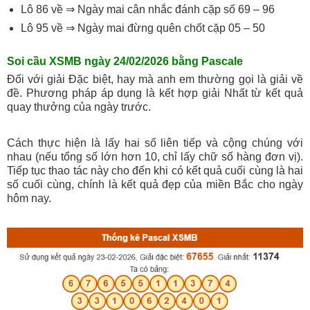
Lô 86 về ⇒ Ngày mai cân nhắc đánh cặp số 69 – 96
Lô 95 về ⇒ Ngày mai đừng quên chốt cặp 05 – 50
Soi cầu XSMB ngày 24/02/2026 bằng Pascale
Đối với giải Đặc biệt, hay mà anh em thường gọi là giải về
đề. Phương pháp áp dụng là kết hợp giải Nhất từ kết quả
quay thưởng của ngày trước.
Cách thực hiện là lấy hai số liên tiếp và cộng chúng với
nhau (nếu tổng số lớn hơn 10, chỉ lấy chữ số hàng đơn vị).
Tiếp tục thao tác này cho đến khi có kết quả cuối cùng là hai
số cuối cùng, chính là kết quả đẹp của miền Bắc cho ngày
hôm nay.