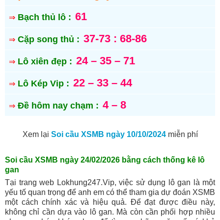
61
Bạch thủ lô :
⇒
37-73 : 68-86
Cặp song thủ :
⇒
24 – 35 – 71
Lô xiên đẹp :
⇒
22 – 33 – 44
Lô Kép Vip :
⇒
4 – 8
Đề hôm nay chạm :
⇒
Xem lại
Soi cầu XSMB ngày 10/10/2024
miễn phí
Soi cầu XSMB ngày 24/02/2026 bằng cách thống kê lô
gan
Tại trang web Lokhung247.Vip, việc sử dụng lô gan là một
yếu tố quan trọng để anh em có thể tham gia dự đoán XSMB
một cách chính xác và hiệu quả. Để đạt được điều này,
không chỉ cần dựa vào lô gan. Mà còn cần phối hợp nhiều