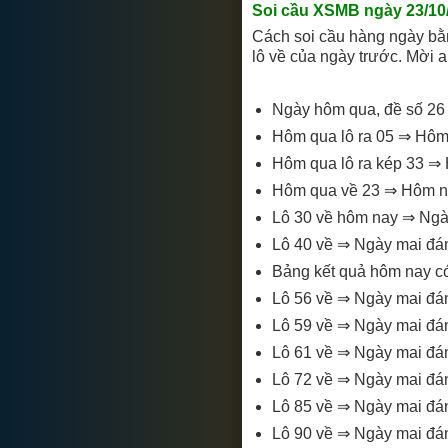
Soi cầu XSMB ngày 23/10
Cách soi cầu hàng ngày bằ
lô về của ngày trước. Mời
Ngày hôm qua, đề số 26 
Hôm qua lô ra 05 ⇒ Hôm 
Hôm qua lô ra kép 33 ⇒
Hôm qua về 23 ⇒ Hôm na
Lô 30 về hôm nay ⇒ Ngà
Lô 40 về ⇒ Ngày mai đán
Bảng kết quả hôm nay có
Lô 56 về ⇒ Ngày mai đán
Lô 59 về ⇒ Ngày mai đán
Lô 61 về ⇒ Ngày mai đán
Lô 72 về ⇒ Ngày mai đán
Lô 85 về ⇒ Ngày mai đán
Lô 90 về ⇒ Ngày mai đánh