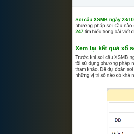
Soi cầu XSMB ngày 23/10
phương pháp soi cầu nào 
247
tìm hiểu trong bài viết 
Xem lại kết quả xổ 
Trước khi soi cầu XSMB ng
tôi sử dụng phương pháp nà
tham khảo. Để dự đoán soi 
những vị trí số nào có khả 