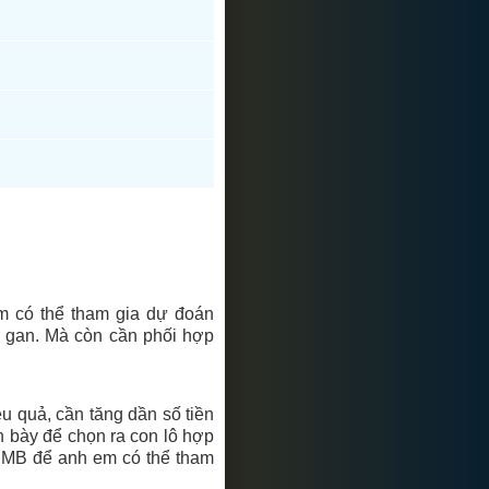
em có thể tham gia dự đoán
ô gan. Mà còn cần phối hợp
u quả, cần tăng dần số tiền
h bày để chọn ra con lô hợp
XSMB để anh em có thể tham