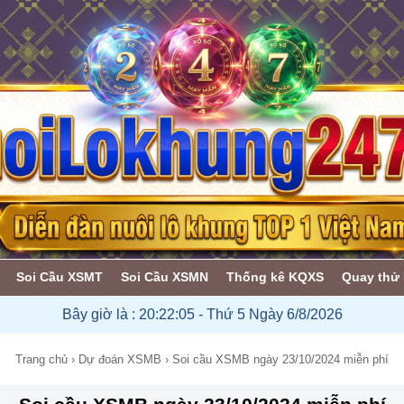
Soi Cầu XSMT
Soi Cầu XSMN
Thống kê KQXS
Quay thử
Bây giờ là :
20:22:06 - Thứ 5 Ngày 6/8/2026
Trang chủ
›
Dự đoán XSMB
›
Soi cầu XSMB ngày 23/10/2024 miễn phí