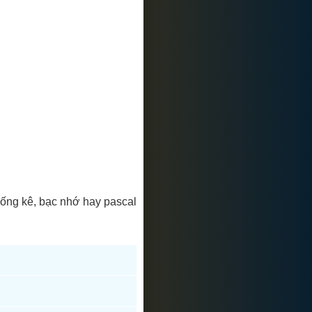
hống kê, bạc nhớ hay pascal