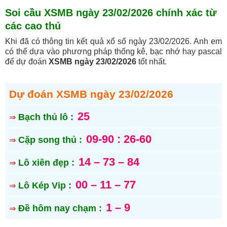
Soi cầu XSMB ngày 23/02/2026 chính xác từ
các cao thủ
Khi đã có thông tin kết quả xổ số ngày 23/02/2026. Anh em
có thể dựa vào phương pháp thống kê, bạc nhớ hay pascal
để dự đoán
XSMB ngày 23/02/2026
tốt nhất.
Dự đoán XSMB ngày 23/02/2026
25
Bạch thủ lô :
⇒
09-90 : 26-60
Cặp song thủ :
⇒
14 – 73 – 84
Lô xiên đẹp :
⇒
00 – 11 – 77
Lô Kép Vip :
⇒
1 – 9
Đề hôm nay chạm :
⇒