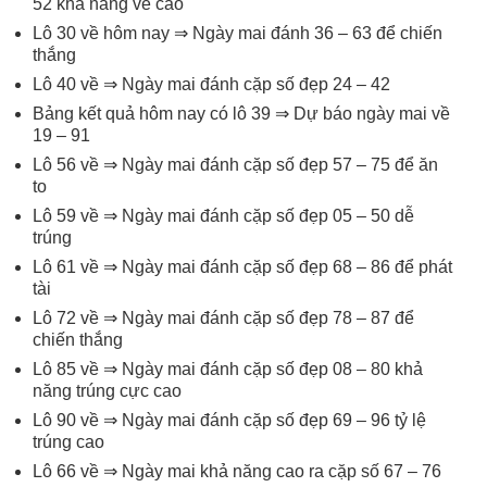
52 khả năng về cao
Lô 30 về hôm nay ⇒ Ngày mai đánh 36 – 63 để chiến
thắng
Lô 40 về ⇒ Ngày mai đánh cặp số đẹp 24 – 42
Bảng kết quả hôm nay có lô 39 ⇒ Dự báo ngày mai về
19 – 91
Lô 56 về ⇒ Ngày mai đánh cặp số đẹp 57 – 75 để ăn
to
Lô 59 về ⇒ Ngày mai đánh cặp số đẹp 05 – 50 dễ
trúng
Lô 61 về ⇒ Ngày mai đánh cặp số đẹp 68 – 86 để phát
tài
Lô 72 về ⇒ Ngày mai đánh cặp số đẹp 78 – 87 để
chiến thắng
Lô 85 về ⇒ Ngày mai đánh cặp số đẹp 08 – 80 khả
năng trúng cực cao
Lô 90 về ⇒ Ngày mai đánh cặp số đẹp 69 – 96 tỷ lệ
trúng cao
Lô 66 về ⇒ Ngày mai khả năng cao ra cặp số 67 – 76