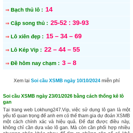
14
Bạch thủ lô :
⇒
25-52 : 39-93
Cặp song thủ :
⇒
15 – 34 – 69
Lô xiên đẹp :
⇒
22 – 44 – 55
Lô Kép Vip :
⇒
3 – 8
Đề hôm nay chạm :
⇒
Xem lại
Soi cầu XSMB ngày 10/10/2024
miễn phí
Soi cầu XSMB ngày 23/01/2026 bằng cách thống kê lô
gan
Tại trang web Lokhung247.Vip, việc sử dụng lô gan là một
yếu tố quan trọng để anh em có thể tham gia dự đoán XSMB
một cách chính xác và hiệu quả. Để đạt được điều này,
không chỉ cần dựa vào lô gan. Mà còn cần phối hợp nhiều