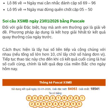
Lô 86 về ⇒ Ngày mai cân nhắc đánh cặp số 69 – 96
Lô 95 về ⇒ Ngày mai đừng quên chốt cặp 05 – 50
Soi cầu XSMB ngày 23/01/2026 bằng Pascale
Đối với giải Đặc biệt, hay mà anh em thường gọi là giải về
đề. Phương pháp áp dụng là kết hợp giải Nhất từ kết quả
quay thưởng của ngày trước.
Cách thực hiện là lấy hai số liên tiếp và cộng chúng với
nhau (nếu tổng số lớn hơn 10, chỉ lấy chữ số hàng đơn vị).
Tiếp tục thao tác này cho đến khi có kết quả cuối cùng là hai
số cuối cùng, chính là kết quả đẹp của miền Bắc cho ngày
hôm nay.