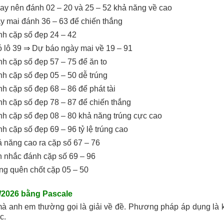
y nên đánh 02 – 20 và 25 – 52 khả năng về cao
y mai đánh 36 – 63 để chiến thắng
h cặp số đẹp 24 – 42
 lô 39 ⇒ Dự báo ngày mai về 19 – 91
h cặp số đẹp 57 – 75 để ăn to
h cặp số đẹp 05 – 50 dễ trúng
h cặp số đẹp 68 – 86 để phát tài
h cặp số đẹp 78 – 87 để chiến thắng
h cặp số đẹp 08 – 80 khả năng trúng cực cao
 cặp số đẹp 69 – 96 tỷ lệ trúng cao
 năng cao ra cặp số 67 – 76
 nhắc đánh cặp số 69 – 96
ng quên chốt cặp 05 – 50
/2026 bằng Pascale
 mà anh em thường gọi là giải về đề. Phương pháp áp dụng là k
c.