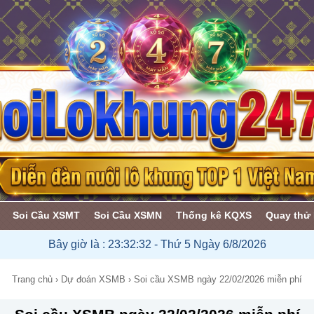
Soi Cầu XSMT
Soi Cầu XSMN
Thống kê KQXS
Quay thử
Bây giờ là :
23:32:33 - Thứ 5 Ngày 6/8/2026
Trang chủ
›
Dự đoán XSMB
›
Soi cầu XSMB ngày 22/02/2026 miễn phí