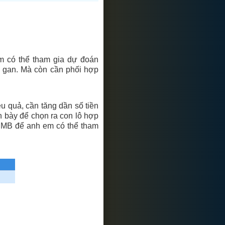
em có thể tham gia dự đoán
ô gan. Mà còn cần phối hợp
u quả, cần tăng dần số tiền
h bày để chọn ra con lô hợp
XSMB để anh em có thể tham