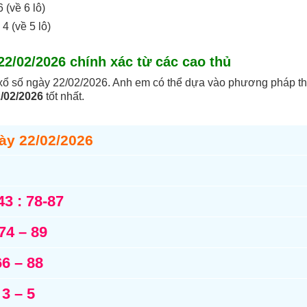
 (về 6 lô)
4 (về 5 lô)
2/02/2026 chính xác từ các cao thủ
ả xổ số ngày 22/02/2026. Anh em có thể dựa vào phương pháp t
/02/2026
tốt nhất.
y 22/02/2026
43 : 78-87
74 – 89
66 – 88
3 – 5