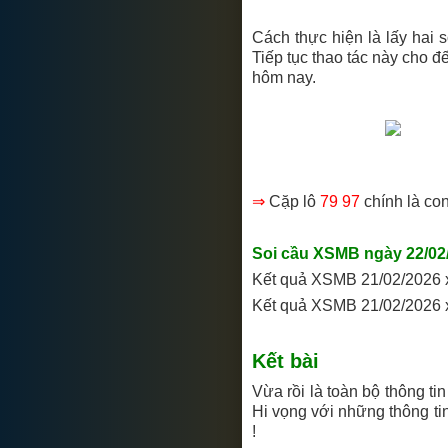
Cách thực hiện là lấy hai 
Tiếp tục thao tác này cho đ
hôm nay.
⇒
Cặp lô
79 97
chính là co
Soi cầu XSMB ngày 22/02
Kết quả XSMB 21/02/2026 x
Kết quả XSMB 21/02/2026 x
Kết bài
Vừa rồi là toàn bộ thông ti
Hi vọng với những thông ti
!