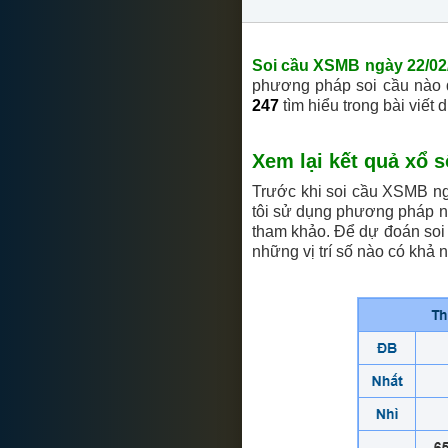
Soi cầu XSMB ngày 22/02
phương pháp soi cầu nào 
247
tìm hiểu trong bài viết 
Xem lại kết quả xổ 
Trước khi soi cầu XSMB ng
tôi sử dụng phương pháp nà
tham khảo. Để dự đoán soi 
những vị trí số nào có khả 