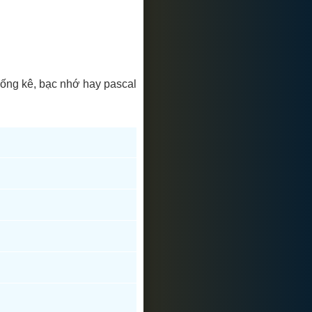
hống kê, bạc nhớ hay pascal