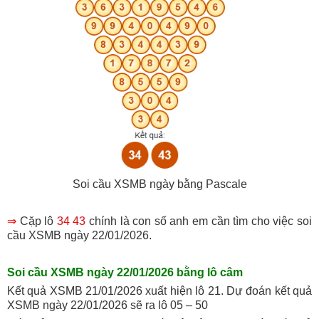
Soi cầu XSMB ngày bằng Pascale
⇒
Cặp lô
34 43
chính là con số anh em cần tìm cho việc soi
cầu XSMB ngày 22/01/2026.
Soi cầu XSMB ngày 22/01/2026 bằng lô câm
Kết quả XSMB 21/01/2026 xuất hiện lô 21. Dự đoán kết quả
XSMB ngày 22/01/2026 sẽ ra lô 05 – 50