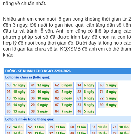
năng về chuẩn nhất.
Nhiều anh em chọn nuôi lô gan trong khoảng thời gian từ 2
đến 3 ngày. Để nuôi lô gan hiệu quả, cần tăng dần số tiền
đầu tư và tránh lỗ vốn. Anh em cũng có thể áp dụng các
phương pháp soi số đã được trình bày để chọn ra con lô
hợp lý để nuôi trong thời gian đó. Dưới đây là tổng hợp các
con lô gan lâu chưa về tại KQXSMB để anh em có thể tham
khảo: