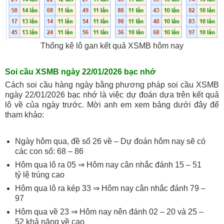
Thống kê lô gan kết quả XSMB hôm nay
Soi cầu XSMB ngày 22/01/2026 bạc nhớ
Cách soi cầu hàng ngày bằng phương pháp soi cầu XSMB
ngày 22/01/2026 bạc nhớ là việc dự đoán dựa trên kết quả
lô về của ngày trước. Mời anh em xem bảng dưới đây để
tham khảo:
Ngày hôm qua, đề số 26 về – Dự đoán hôm nay sẽ có
các con số: 68 – 86
Hôm qua lô ra 05 ⇒ Hôm nay cân nhắc đánh 15 – 51
tỷ lệ trúng cao
Hôm qua lô ra kép 33 ⇒ Hôm nay cân nhắc đánh 79 –
97
Hôm qua về 23 ⇒ Hôm nay nên đánh 02 – 20 và 25 –
52 khả năng về cao