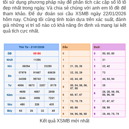
tôi sử dụng phương pháp này để phân tích các cặp số lô tô
đẹp nhất trong ngày. Và chia sẻ chúng với anh em lô đề để
tham khảo. Để dự đoán soi cầu XSMB ngày 22/01/2026
hôm nay. Chúng tôi cũng tính toán dựa trên xác suất, đánh
giá những vị trí số nào có khả năng ổn định và mang lại kết
quả tích cực nhất.
Kết quả XSMB mới nhất