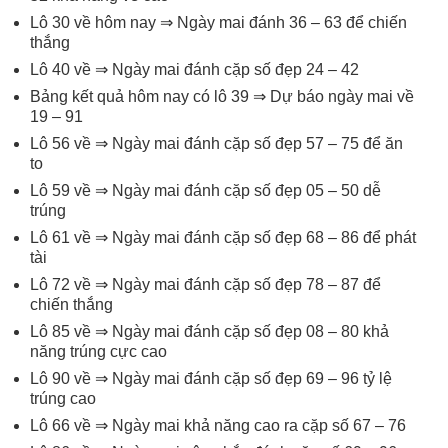
Lô 30 về hôm nay ⇒ Ngày mai đánh 36 – 63 để chiến
thắng
Lô 40 về ⇒ Ngày mai đánh cặp số đẹp 24 – 42
Bảng kết quả hôm nay có lô 39 ⇒ Dự báo ngày mai về
19 – 91
Lô 56 về ⇒ Ngày mai đánh cặp số đẹp 57 – 75 để ăn
to
Lô 59 về ⇒ Ngày mai đánh cặp số đẹp 05 – 50 dễ
trúng
Lô 61 về ⇒ Ngày mai đánh cặp số đẹp 68 – 86 để phát
tài
Lô 72 về ⇒ Ngày mai đánh cặp số đẹp 78 – 87 để
chiến thắng
Lô 85 về ⇒ Ngày mai đánh cặp số đẹp 08 – 80 khả
năng trúng cực cao
Lô 90 về ⇒ Ngày mai đánh cặp số đẹp 69 – 96 tỷ lệ
trúng cao
Lô 66 về ⇒ Ngày mai khả năng cao ra cặp số 67 – 76