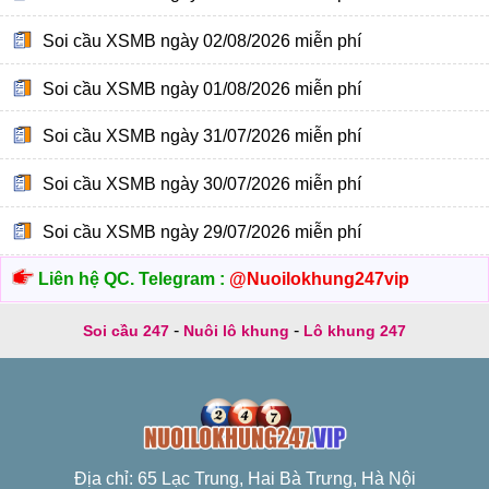
Soi cầu XSMB ngày 02/08/2026 miễn phí
Soi cầu XSMB ngày 01/08/2026 miễn phí
Soi cầu XSMB ngày 31/07/2026 miễn phí
Soi cầu XSMB ngày 30/07/2026 miễn phí
Soi cầu XSMB ngày 29/07/2026 miễn phí
Liên hệ QC. Telegram :
@Nuoilokhung247vip
-
-
Soi cầu 247
Nuôi lô khung
Lô khung 247
Địa chỉ: 65 Lạc Trung, Hai Bà Trưng, Hà Nội