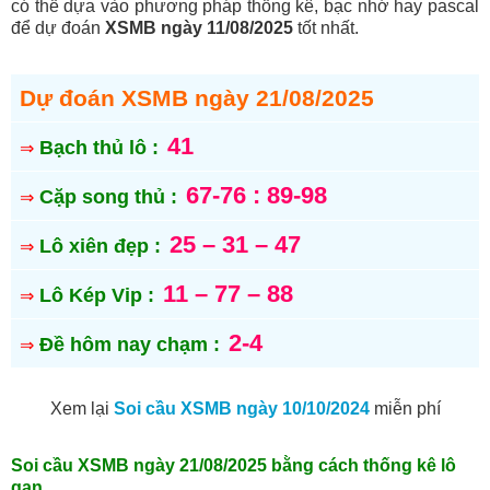
có thể dựa vào phương pháp thống kê, bạc nhớ hay pascal
để dự đoán
XSMB ngày 11/08/2025
tốt nhất.
Dự đoán XSMB ngày 21/08/2025
41
Bạch thủ lô :
⇒
67-76 : 89-98
Cặp song thủ :
⇒
25 – 31 – 47
Lô xiên đẹp :
⇒
11 – 77 – 88
Lô Kép Vip :
⇒
2-4
Đề hôm nay chạm :
⇒
Xem lại
Soi cầu XSMB ngày 10/10/2024
miễn phí
Soi cầu XSMB ngày 21/08/2025 bằng cách thống kê lô
gan