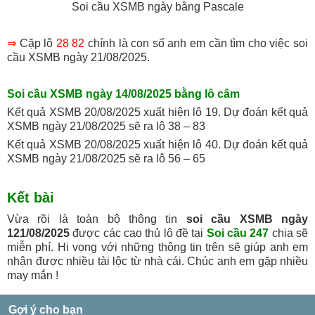
Soi cầu XSMB ngày bằng Pascale
⇒
Cặp lô
28 82
chính là con số anh em cần tìm cho việc soi
cầu XSMB ngày 21/08/2025.
Soi cầu XSMB ngày 14/08/2025 bằng lô câm
Kết quả XSMB 20/08/2025 xuất hiện lô 19. Dự đoán kết quả
XSMB ngày 21/08/2025 sẽ ra lô 38 – 83
Kết quả XSMB 20/08/2025 xuất hiện lô 40. Dự đoán kết quả
XSMB ngày 21/08/2025 sẽ ra lô 56 – 65
Kết bài
Vừa rồi là toàn bộ thông tin
soi cầu XSMB ngày
121/08/2025
được các cao thủ lô đề tại
Soi cầu 247
chia sẽ
miễn phí. Hi vọng với những thông tin trên sẽ giúp anh em
nhận được nhiều tài lộc từ nhà cái. Chúc anh em gặp nhiều
may mắn !
Gợi ý cho bạn