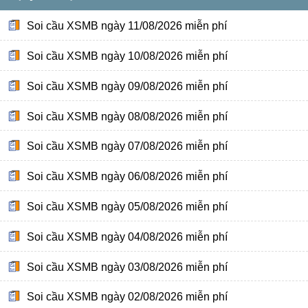
Soi cầu XSMB ngày 11/08/2026 miễn phí
Soi cầu XSMB ngày 10/08/2026 miễn phí
Soi cầu XSMB ngày 09/08/2026 miễn phí
Soi cầu XSMB ngày 08/08/2026 miễn phí
Soi cầu XSMB ngày 07/08/2026 miễn phí
Soi cầu XSMB ngày 06/08/2026 miễn phí
Soi cầu XSMB ngày 05/08/2026 miễn phí
Soi cầu XSMB ngày 04/08/2026 miễn phí
Soi cầu XSMB ngày 03/08/2026 miễn phí
Soi cầu XSMB ngày 02/08/2026 miễn phí