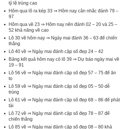
tỷ lệ trúng cao
Hôm qua lô ra kép 33 ⇒ Hôm nay cân nhắc đánh 79 –
97
Hôm qua về 23 ⇒ Hôm nay nên đánh 02 – 20 và 25 –
52 khả năng về cao
Lô 30 về hôm nay ⇒ Ngày mai đánh 36 – 63 để chiến
thắng
Lô 40 về ⇒ Ngày mai đánh cặp số đẹp 24 – 42
Bảng kết quả hôm nay có lô 39 ⇒ Dự báo ngày mai về
19 – 91
Lô 56 về ⇒ Ngày mai đánh cặp số đẹp 57 – 75 để ăn
to
Lô 59 về ⇒ Ngày mai đánh cặp số đẹp 05 – 50 dễ
trúng
Lô 61 về ⇒ Ngày mai đánh cặp số đẹp 68 – 86 để phát
tài
Lô 72 về ⇒ Ngày mai đánh cặp số đẹp 78 – 87 để
chiến thắng
Lô 85 về ⇒ Ngày mai đánh cặp số đẹp 08 – 80 khả