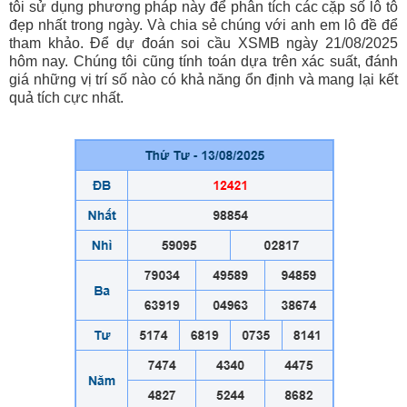
tôi sử dụng phương pháp này để phân tích các cặp số lô tô
đẹp nhất trong ngày. Và chia sẻ chúng với anh em lô đề để
tham khảo. Để dự đoán soi cầu XSMB ngày 21/08/2025
hôm nay. Chúng tôi cũng tính toán dựa trên xác suất, đánh
giá những vị trí số nào có khả năng ổn định và mang lại kết
quả tích cực nhất.