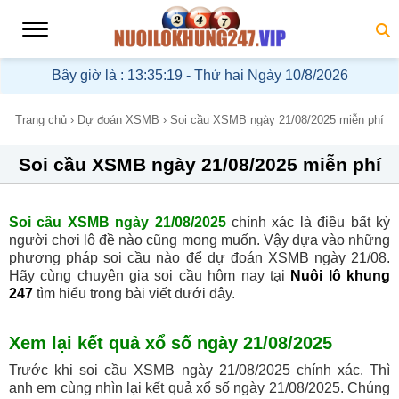
Bây giờ là :
13:35:20 - Thứ hai Ngày 10/8/2026
Trang chủ
›
Dự đoán XSMB
›
Soi cầu XSMB ngày 21/08/2025 miễn phí
Soi cầu XSMB ngày 21/08/2025 miễn phí
Soi cầu XSMB ngày 21/08/2025
chính xác là điều bất kỳ
người chơi lô đề nào cũng mong muốn. Vậy dựa vào những
phương pháp soi cầu nào để dự đoán XSMB ngày 21/08.
Hãy cùng chuyên gia soi cầu hôm nay tại
Nuôi lô khung
247
tìm hiểu trong bài viết dưới đây.
Xem lại kết quả xổ số ngày 21/08/2025
Trước khi soi cầu XSMB ngày 21/08/2025 chính xác. Thì
anh em cùng nhìn lại kết quả xổ số ngày 21/08/2025. Chúng