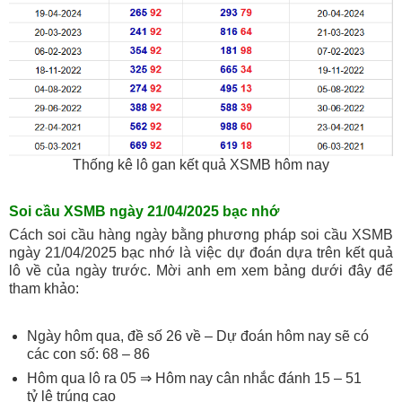
Thống kê lô gan kết quả XSMB hôm nay
Soi cầu XSMB ngày 21/04/2025 bạc nhớ
Cách soi cầu hàng ngày bằng phương pháp soi cầu XSMB
ngày 21/04/2025 bạc nhớ là việc dự đoán dựa trên kết quả
lô về của ngày trước. Mời anh em xem bảng dưới đây để
tham khảo:
Ngày hôm qua, đề số 26 về – Dự đoán hôm nay sẽ có
các con số: 68 – 86
Hôm qua lô ra 05 ⇒ Hôm nay cân nhắc đánh 15 – 51
tỷ lệ trúng cao