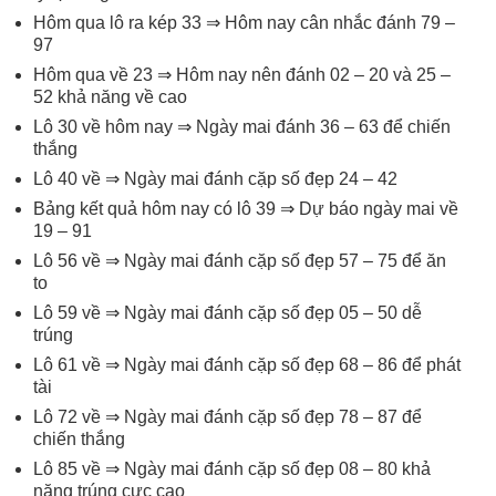
Hôm qua lô ra kép 33 ⇒ Hôm nay cân nhắc đánh 79 –
97
Hôm qua về 23 ⇒ Hôm nay nên đánh 02 – 20 và 25 –
52 khả năng về cao
Lô 30 về hôm nay ⇒ Ngày mai đánh 36 – 63 để chiến
thắng
Lô 40 về ⇒ Ngày mai đánh cặp số đẹp 24 – 42
Bảng kết quả hôm nay có lô 39 ⇒ Dự báo ngày mai về
19 – 91
Lô 56 về ⇒ Ngày mai đánh cặp số đẹp 57 – 75 để ăn
to
Lô 59 về ⇒ Ngày mai đánh cặp số đẹp 05 – 50 dễ
trúng
Lô 61 về ⇒ Ngày mai đánh cặp số đẹp 68 – 86 để phát
tài
Lô 72 về ⇒ Ngày mai đánh cặp số đẹp 78 – 87 để
chiến thắng
Lô 85 về ⇒ Ngày mai đánh cặp số đẹp 08 – 80 khả
năng trúng cực cao