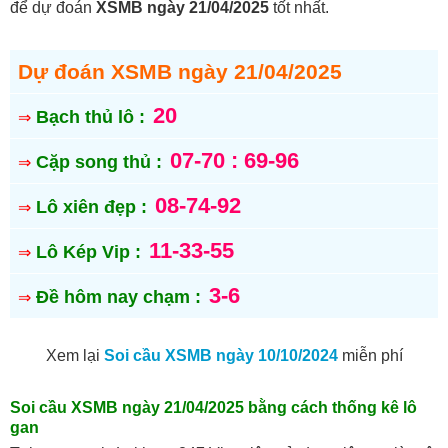
để dự đoán
XSMB ngày 21/04/2025
tốt nhất.
Dự đoán XSMB ngày 21/04/2025
20
Bạch thủ lô :
⇒
07-70 : 69-96
Cặp song thủ :
⇒
08-74-92
Lô xiên đẹp :
⇒
11-33-55
Lô Kép Vip :
⇒
3-6
Đề hôm nay chạm :
⇒
Xem lại
Soi cầu XSMB ngày 10/10/2024
miễn phí
Soi cầu XSMB ngày 21/04/2025 bằng cách thống kê lô
gan