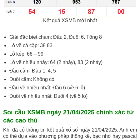
Kết quả XSMB mới nhất
Giải đặc biệt chạm: Đầu 2, Đuôi 6, Tổng 8
Lô về cả cặp: 38 83
Lô kép: 66 – 99
Lô về nhiều nháy: 64 (2 nháy), 83 (2 nháy)
Đầu câm: Đầu 1, 4, 5
Đuôi câm: Không có
Đầu về nhiều nhất: Đầu 6 (về 6 lô)
Đuôi về nhiều nhất: Đuôi 4 (về 5 lô)
Soi cầu XSMB ngày 21/04/2025 chính xác từ
các cao thủ
Khi đã có thông tin kết quả xổ số ngày 21/04/2025. Anh em
có thể dựa vào phương pháp thống kê, bạc nhớ hay pascal