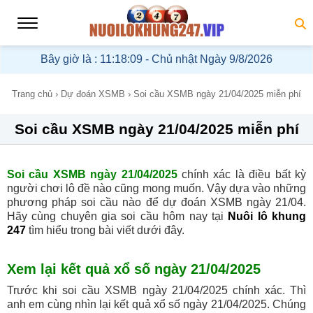
Bây giờ là :
11:18:10 - Chủ nhật Ngày 9/8/2026
Trang chủ
›
Dự đoán XSMB
›
Soi cầu XSMB ngày 21/04/2025 miễn phí
Soi cầu XSMB ngày 21/04/2025 miễn phí
Soi cầu XSMB ngày 21/04/2025
chính xác là điều bất kỳ
người chơi lô đề nào cũng mong muốn. Vậy dựa vào những
phương pháp soi cầu nào để dự đoán XSMB ngày 21/04.
Hãy cùng chuyên gia soi cầu hôm nay tại
Nuôi lô khung
247
tìm hiểu trong bài viết dưới đây.
Xem lại kết quả xổ số ngày 21/04/2025
Trước khi soi cầu XSMB ngày 21/04/2025 chính xác. Thì
anh em cùng nhìn lại kết quả xổ số ngày 21/04/2025. Chúng