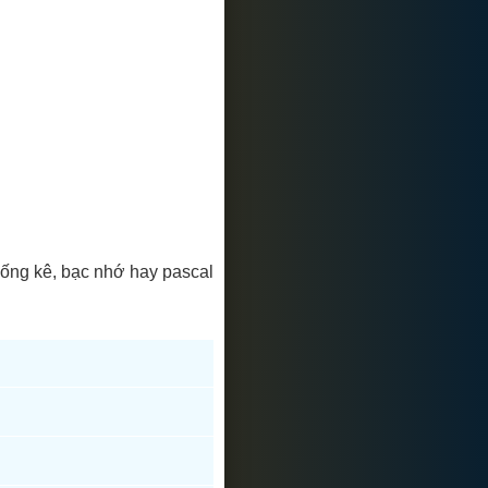
hống kê, bạc nhớ hay pascal