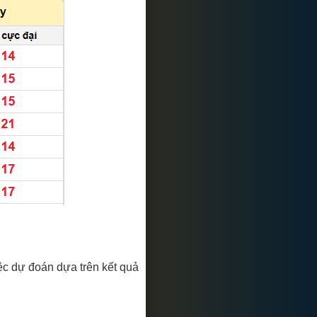
c dự đoán dựa trên kết quả