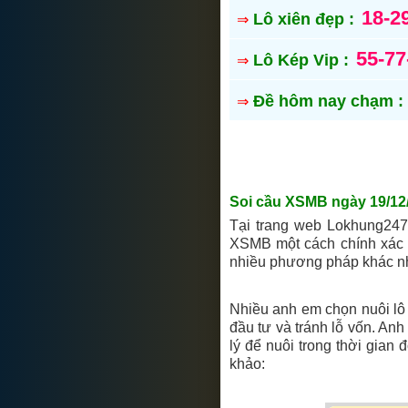
18-2
Lô xiên đẹp :
⇒
55-77
Lô Kép Vip :
⇒
Đề hôm nay chạm :
⇒
Soi cầu XSMB ngày 19/12/
Tại trang web Lokhung247.
XSMB một cách chính xác v
nhiều phương pháp khác nh
Nhiều anh em chọn nuôi lô 
đầu tư và tránh lỗ vốn. An
lý để nuôi trong thời gia
khảo: