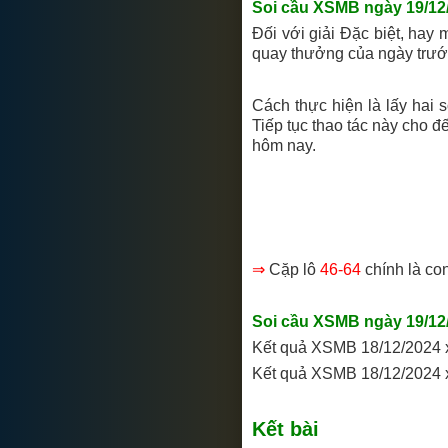
Soi cầu XSMB ngày 19/12
Đối với giải Đặc biệt, hay
quay thưởng của ngày trướ
Cách thực hiện là lấy hai 
Tiếp tục thao tác này cho đ
hôm nay.
⇒
Cặp lô
46-64
chính là co
Soi cầu XSMB ngày 19/12
Kết quả XSMB 18/12/2024 x
Kết quả XSMB 18/12/2024 x
Kết bài