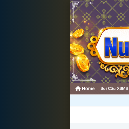
Home
Soi Cầu XSMB