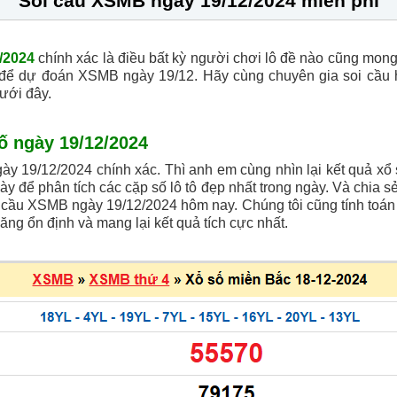
Soi cầu XSMB ngày 19/12/2024 miễn phí
/2024
chính xác là điều bất kỳ người chơi lô đề nào cũng mo
để dự đoán XSMB ngày 19/12. Hãy cùng chuyên gia soi cầu 
dưới đây.
số ngày 19/12/2024
ày 19/12/2024 chính xác. Thì anh em cùng nhìn lại kết quả xổ
y để phân tích các cặp số lô tô đẹp nhất trong ngày. Và chia s
cầu XSMB ngày 19/12/2024 hôm nay. Chúng tôi cũng tính toán 
năng ổn định và mang lại kết quả tích cực nhất.