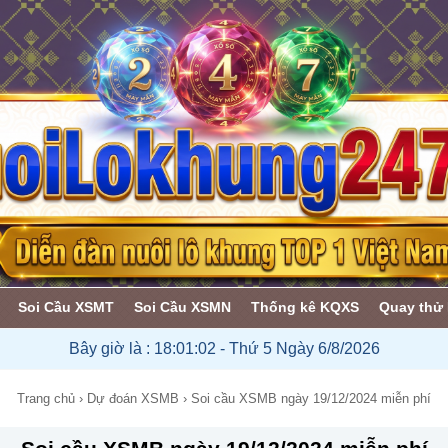
Soi Cầu XSMT
Soi Cầu XSMN
Thống kê KQXS
Quay thử
Bây giờ là :
18:01:03 - Thứ 5 Ngày 6/8/2026
Trang chủ
›
Dự đoán XSMB
›
Soi cầu XSMB ngày 19/12/2024 miễn phí