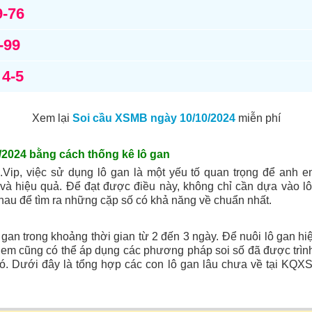
9-76
-99
4-5
Xem lại
Soi cầu XSMB ngày 10/10/2024
miễn phí
2024 bằng cách thống kê lô gan
Vip, việc sử dụng lô gan là một yếu tố quan trọng để anh 
à hiệu quả. Để đạt được điều này, không chỉ cần dựa vào l
au để tìm ra những cặp số có khả năng về chuẩn nhất.
gan trong khoảng thời gian từ 2 đến 3 ngày. Để nuôi lô gan hiệ
h em cũng có thể áp dụng các phương pháp soi số đã được trìn
n đó. Dưới đây là tổng hợp các con lô gan lâu chưa về tại KQ