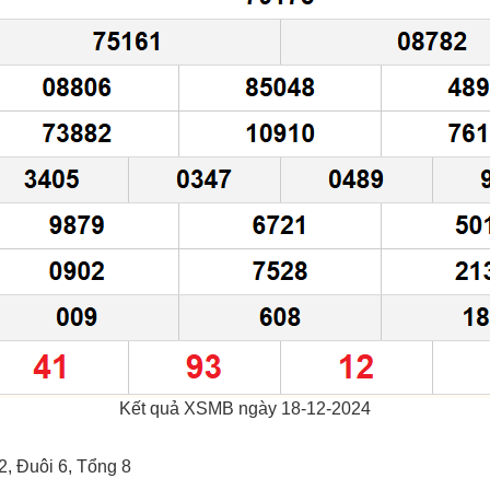
Kết quả XSMB ngày 18-12-2024
2, Đuôi 6, Tổng 8