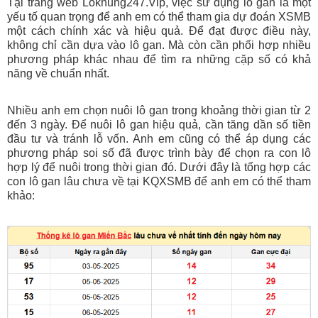
Tại trang web Lokhung247.Vip, việc sử dụng lô gan là một
yếu tố quan trọng để anh em có thể tham gia dự đoán XSMB
một cách chính xác và hiệu quả. Để đạt được điều này,
không chỉ cần dựa vào lô gan. Mà còn cần phối hợp nhiều
phương pháp khác nhau để tìm ra những cặp số có khả
năng về chuẩn nhất.
Nhiều anh em chọn nuôi lô gan trong khoảng thời gian từ 2
đến 3 ngày. Để nuôi lô gan hiệu quả, cần tăng dần số tiền
đầu tư và tránh lỗ vốn. Anh em cũng có thể áp dụng các
phương pháp soi số đã được trình bày để chọn ra con lô
hợp lý để nuôi trong thời gian đó. Dưới đây là tổng hợp các
con lô gan lâu chưa về tại KQXSMB để anh em có thể tham
khảo: