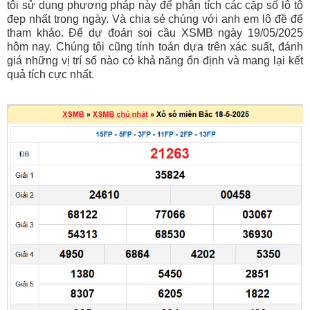
tôi sử dụng phương pháp này để phân tích các cặp số lô tô
đẹp nhất trong ngày. Và chia sẻ chúng với anh em lô đề để
tham khảo. Để dự đoán soi cầu XSMB ngày 19/05/2025
hôm nay. Chúng tôi cũng tính toán dựa trên xác suất, đánh
giá những vị trí số nào có khả năng ổn định và mang lại kết
quả tích cực nhất.