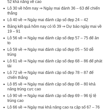
52 khả năng về cao
Lô 30 về hôm nay ⇒ Ngày mai đánh 36 – 63 để chiến
thắng
Lô 40 về ⇒ Ngày mai đánh cặp số đẹp 24 – 42
Bảng kết quả hôm nay có lô 39 ⇒ Dự báo ngày mai về
19 – 91
Lô 56 về ⇒ Ngày mai đánh cặp số đẹp 57 – 75 để ăn
to
Lô 59 về ⇒ Ngày mai đánh cặp số đẹp 05 – 50 dễ
trúng
Lô 61 về ⇒ Ngày mai đánh cặp số đẹp 68 – 86 để phát
tài
Lô 72 về ⇒ Ngày mai đánh cặp số đẹp 78 – 87 để
chiến thắng
Lô 85 về ⇒ Ngày mai đánh cặp số đẹp 08 – 80 khả
năng trúng cực cao
Lô 90 về ⇒ Ngày mai đánh cặp số đẹp 69 – 96 tỷ lệ
trúng cao
Lô 66 về ⇒ Ngày mai khả năng cao ra cặp số 67 – 76