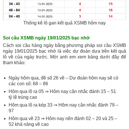
Thống kê lô gan kết quả XSMB hôm nay
Soi cầu XSMB ngày 19/01/2025 bạc nhớ
Cách soi cầu hàng ngày bằng phương pháp soi cầu XSMB
ngày 19/01/2025 bạc nhớ là việc dự đoán dựa trên kết quả
lô về của ngày trước. Mời anh em xem bảng dưới đây để
tham khảo:
Ngày hôm qua, đề số 26 về – Dự đoán hôm nay sẽ có
các con số: 68 – 86
Hôm qua lô ra 05 ⇒ Hôm nay cân nhắc đánh 15 – 51
tỷ lệ trúng cao
Hôm qua lô ra kép 33 ⇒ Hôm nay cân nhắc đánh 79 –
97
Hôm qua về 23 ⇒ Hôm nay nên đánh 02 – 20 và 25 –
52 khả năng về cao