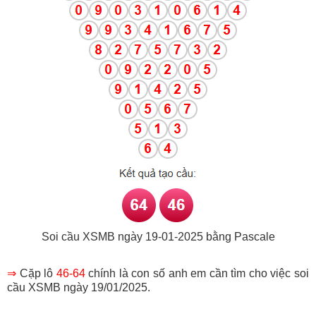
Soi cầu XSMB ngày 19-01-2025 bằng Pascale
⇒
Cặp lô
46-64
chính là con số anh em cần tìm cho việc soi
cầu XSMB ngày 19/01/2025.