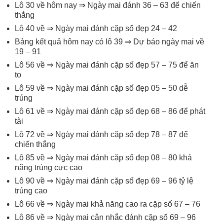
Lô 30 về hôm nay ⇒ Ngày mai đánh 36 – 63 để chiến
thắng
Lô 40 về ⇒ Ngày mai đánh cặp số đẹp 24 – 42
Bảng kết quả hôm nay có lô 39 ⇒ Dự báo ngày mai về
19 – 91
Lô 56 về ⇒ Ngày mai đánh cặp số đẹp 57 – 75 để ăn
to
Lô 59 về ⇒ Ngày mai đánh cặp số đẹp 05 – 50 dễ
trúng
Lô 61 về ⇒ Ngày mai đánh cặp số đẹp 68 – 86 để phát
tài
Lô 72 về ⇒ Ngày mai đánh cặp số đẹp 78 – 87 để
chiến thắng
Lô 85 về ⇒ Ngày mai đánh cặp số đẹp 08 – 80 khả
năng trúng cực cao
Lô 90 về ⇒ Ngày mai đánh cặp số đẹp 69 – 96 tỷ lệ
trúng cao
Lô 66 về ⇒ Ngày mai khả năng cao ra cặp số 67 – 76
Lô 86 về ⇒ Ngày mai cân nhắc đánh cặp số 69 – 96