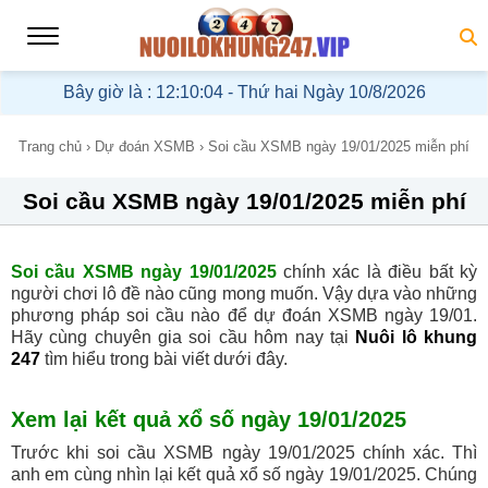
Bây giờ là :
12:10:05 - Thứ hai Ngày 10/8/2026
Trang chủ
›
Dự đoán XSMB
›
Soi cầu XSMB ngày 19/01/2025 miễn phí
Soi cầu XSMB ngày 19/01/2025 miễn phí
Soi cầu XSMB ngày 19/01/2025
chính xác là điều bất kỳ
người chơi lô đề nào cũng mong muốn. Vậy dựa vào những
phương pháp soi cầu nào để dự đoán XSMB ngày 19/01.
Hãy cùng chuyên gia soi cầu hôm nay tại
Nuôi lô khung
247
tìm hiểu trong bài viết dưới đây.
Xem lại kết quả xổ số ngày 19/01/2025
Trước khi soi cầu XSMB ngày 19/01/2025 chính xác. Thì
anh em cùng nhìn lại kết quả xổ số ngày 19/01/2025. Chúng