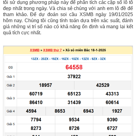
tôi sử dụng phương pháp này để phân tích các cặp số lô tô
đẹp nhất trong ngày. Và chia sẻ chúng với anh em lô đề để
tham khảo. Để dự đoán soi cầu XSMB ngày 19/01/2025
hôm nay. Chúng tôi cũng tính toán dựa trên xác suất, đánh
giá những vị trí số nào có khả năng ổn định và mang lại kết
quả tích cực nhất.