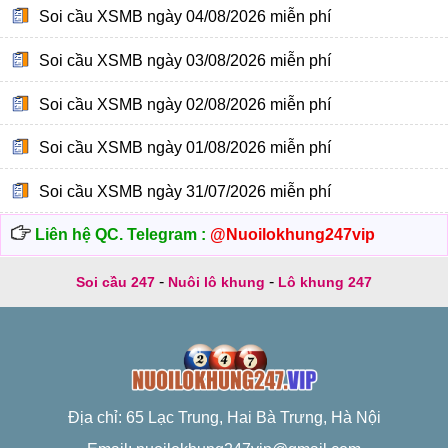
Soi cầu XSMB ngày 04/08/2026 miễn phí
Soi cầu XSMB ngày 03/08/2026 miễn phí
Soi cầu XSMB ngày 02/08/2026 miễn phí
Soi cầu XSMB ngày 01/08/2026 miễn phí
Soi cầu XSMB ngày 31/07/2026 miễn phí
Liên hệ QC. Telegram :
@Nuoilokhung247vip
-
-
Soi cầu 247
Nuôi lô khung
Lô khung 247
Địa chỉ: 65 Lạc Trung, Hai Bà Trưng, Hà Nội