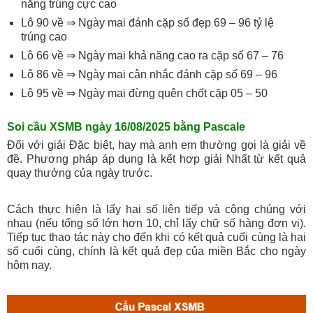
năng trúng cực cao
Lô 90 về ⇒ Ngày mai đánh cặp số đẹp 69 – 96 tỷ lệ
trúng cao
Lô 66 về ⇒ Ngày mai khả năng cao ra cặp số 67 – 76
Lô 86 về ⇒ Ngày mai cân nhắc đánh cặp số 69 – 96
Lô 95 về ⇒ Ngày mai đừng quên chốt cặp 05 – 50
Soi cầu XSMB ngày 16/08/2025 bằng Pascale
Đối với giải Đặc biệt, hay mà anh em thường gọi là giải về
đề. Phương pháp áp dụng là kết hợp giải Nhất từ kết quả
quay thưởng của ngày trước.
Cách thực hiện là lấy hai số liên tiếp và cộng chúng với
nhau (nếu tổng số lớn hơn 10, chỉ lấy chữ số hàng đơn vị).
Tiếp tục thao tác này cho đến khi có kết quả cuối cùng là hai
số cuối cùng, chính là kết quả đẹp của miền Bắc cho ngày
hôm nay.