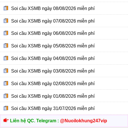
Soi cầu XSMB ngày 08/08/2026 miễn phí
Soi cầu XSMB ngày 07/08/2026 miễn phí
Soi cầu XSMB ngày 06/08/2026 miễn phí
Soi cầu XSMB ngày 05/08/2026 miễn phí
Soi cầu XSMB ngày 04/08/2026 miễn phí
Soi cầu XSMB ngày 03/08/2026 miễn phí
Soi cầu XSMB ngày 02/08/2026 miễn phí
Soi cầu XSMB ngày 01/08/2026 miễn phí
Soi cầu XSMB ngày 31/07/2026 miễn phí
Liên hệ QC. Telegram :
@Nuoilokhung247vip