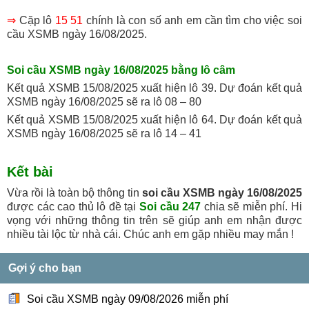
⇒
Cặp lô
15 51
chính là con số anh em cần tìm cho việc soi
cầu XSMB ngày 16/08/2025.
Soi cầu XSMB ngày 16/08/2025 bằng lô câm
Kết quả XSMB 15/08/2025 xuất hiện lô 39. Dự đoán kết quả
XSMB ngày 16/08/2025 sẽ ra lô 08 – 80
Kết quả XSMB 15/08/2025 xuất hiện lô 64. Dự đoán kết quả
XSMB ngày 16/08/2025 sẽ ra lô 14 – 41
Kết bài
Vừa rồi là toàn bộ thông tin
soi cầu XSMB ngày 16/08/2025
được các cao thủ lô đề tại
Soi cầu 247
chia sẽ miễn phí. Hi
vọng với những thông tin trên sẽ giúp anh em nhận được
nhiều tài lộc từ nhà cái. Chúc anh em gặp nhiều may mắn !
Gợi ý cho bạn
Soi cầu XSMB ngày 09/08/2026 miễn phí